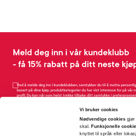
Meld deg inn i vår kundeklubb
- få 15% rabatt på ditt neste kjø
Ved å melde deg inn i kundeklubben, samtykker du til å motta personli
basert på dine kjøp, produktkategorier du har vist interesse for på vår 
profil. Du kan når som helst trekke tilbake ditt samtykke i preferansesen
avmeldingsfunksjonen i e-post/SMS. Les mer om vår behandling av pe
Rabattvilkår.
Vi bruker cookies
Email
Nødvendige cookies
gjør
skal.
Funksjonelle cooki
knyttet til språk eller loka