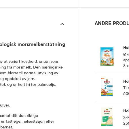
ANDRE PRODU
kologisk morsmelkerstatning
Hol
Øko
ap
v et variert kosthold, enten som
8 x
nning fra morsmelk. Den næringsrike
 bidrar til normal utvikling av
g opptaket av jern.
Hol
t, og er helt fri for palmeolje.
Til
60
ulver.
Hol
rnet ditt den riktige
3-K
r fastlege, helsestasjon eller
25
barnet.