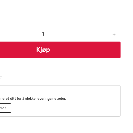
+
Kjøp
kr
eret ditt for å sjekke leveringsmetoder.
mmer