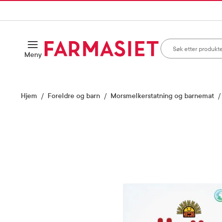
HANDLEKURVEN
IL INNHOLD
Søk i apotek
Åpne
Meny
Skriv inn minst ett te
Hjem
Foreldre og barn
Morsmelkerstatning og barnemat
Vis bilde 1 av 2