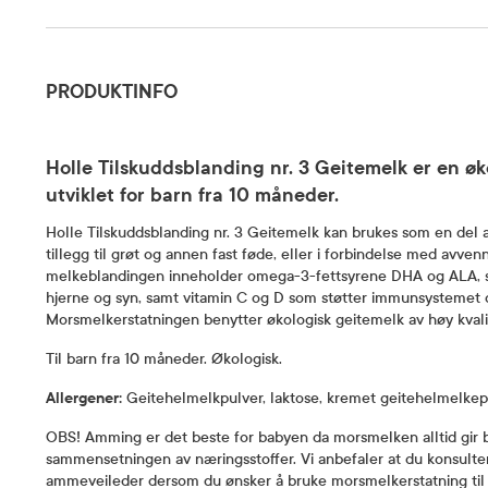
Produktinfo
PRODUKTINFO
Holle Tilskuddsblanding nr. 3 Geitemelk er en ø
utviklet for barn fra 10 måneder.
Holle Tilskuddsblanding nr. 3 Geitemelk kan brukes som en del a
tillegg til grøt og annen fast føde, eller i forbindelse med avve
melkeblandingen inneholder omega-3-fettsyrene DHA og ALA, som
hjerne og syn, samt vitamin C og D som støtter immunsystemet o
Morsmelkerstatningen benytter økologisk geitemelk av høy kvalite
Til barn fra 10 måneder. Økologisk.
Allergener:
Geitehelmelkpulver, laktose, kremet geitehelmelkep
OBS! Amming er det beste for babyen da morsmelken alltid gir ba
sammensetningen av næringsstoffer. Vi anbefaler at du konsultere
ammeveileder dersom du ønsker å bruke morsmelkerstatning til 