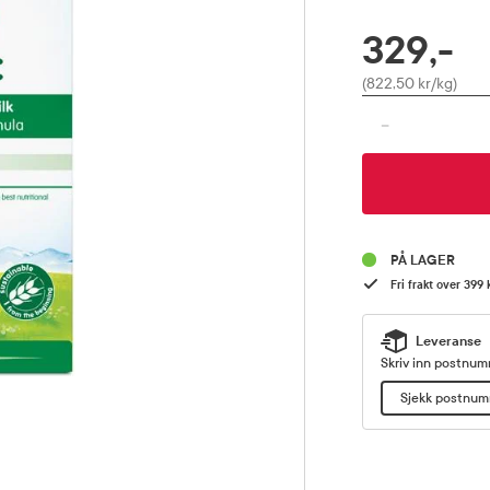
329,-
RABATTPROSENT
Pris
(822,50 kr/kg)
-
PÅ LAGER
Fri frakt over 399 
Leveranse
Skriv inn postnumm
Sjekk postnu