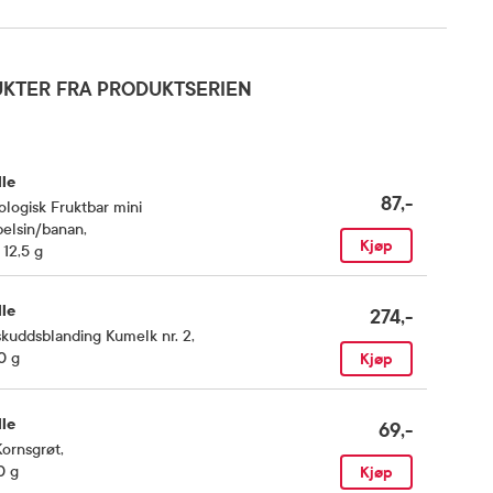
KTER FRA PRODUKTSERIEN
le
87,-
logisk Fruktbar mini
pelsin/banan
,
Kjøp
 12,5 g
le
274,-
skuddsblanding Kumelk nr. 2
,
0 g
Kjøp
le
69,-
ornsgrøt
,
0 g
Kjøp