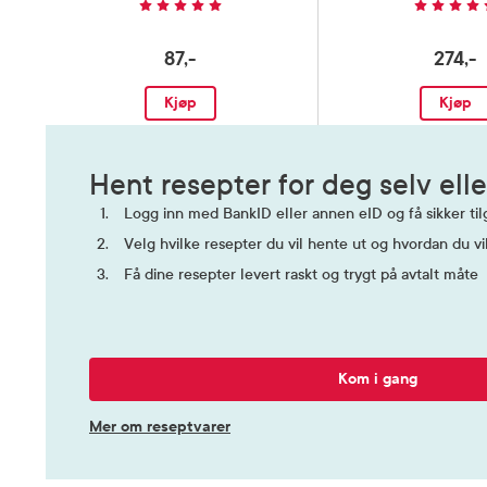
87,-
274,-
Per 100 m
kJ / 67 kc
fettsyrer:
Kjøp
Kjøp
flerumette
mg, alfa-
(omega-3):
Hent resepter for deg selv elle
(hvorav su
stivelse: 0
Logg inn med BankID eller annen eID og få sikker tilg
Vitamin A:
Velg hvilke resepter du vil hente ut og hvordan du vi
E: 0,88 mg
Næringsinnhold
mg, Tiamin
Få dine resepter levert raskt og trygt på avtalt måte
mg, Niacin
mg, Folat 
Biotin: 2,
Mineraler 
Kom i gang
Klorid: 62
mg, Magne
Mer om reseptvarer
0,45 mg, 
mg, Fluori
13,9 µg, N