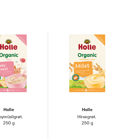
Holle
Holle
bymüsligrøt
,
Hirsegrøt
,
250 g
250 g