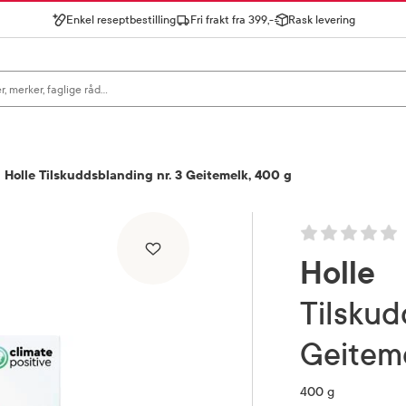
Enkel reseptbestilling
Fri frakt fra 399,-
Rask levering
gn for å se forslag, eller trykk søk.
Holle Tilskuddsblanding nr. 3 Geitemelk, 400 g
Holle
Tilskuddsblanding nr. 3
Geitem
400 g