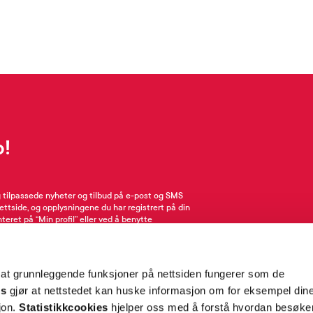
p!
g tilpassede nyheter og tilbud på e-post og SMS
nettside, og opplysningene du har registrert på din
teret på “Min profil” eller ved å benytte
rsonopplysninger
her
. Se
salgsbetingelser
for
 at grunnleggende funksjoner på nettsiden fungerer som de
Meld meg på
es
gjør at nettstedet kan huske informasjon om for eksempel din
sjon.
Statistikkcookies
hjelper oss med å forstå hvordan besøk