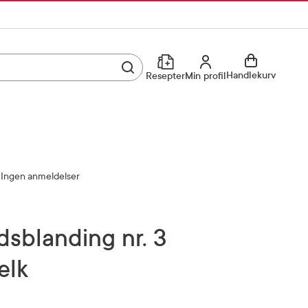
Utfør søk
Min profil
Handlekurv
Resepter
Min profil
Kjøp reseptvare
Logg inn
Min profil
Reseptoversikt
Ingen anmeldelser
Mine favoritter
Resepthistorikk
Mine bestillinger
Meldinger fra farmasøyten
elk
Kundeservice
33 74 03 24