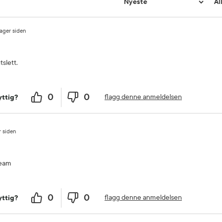
ager siden
tslett.
0
0
flagg denne anmeldelsen
ttig?
r siden
ream
0
0
flagg denne anmeldelsen
ttig?