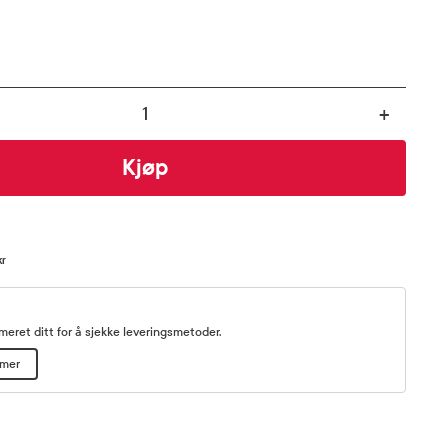
+
Kjøp
kr
eret ditt for å sjekke leveringsmetoder.
mmer