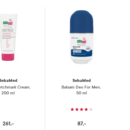
SebaMed
SebaMed
retchmark Cream
,
Balsam Deo For Men
,
200 ml
50 ml
261,-
87,-