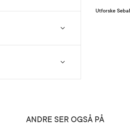
Utforske Seb
 bleieområdet ved hvert bleieskift.
5 grader)
Oil, Diisostearoyl Polyglyceryl-3 Dimer,
sostearate, Magnesium Sulfate, Bisabolol, Cera
d.
ANDRE SER OGSÅ PÅ