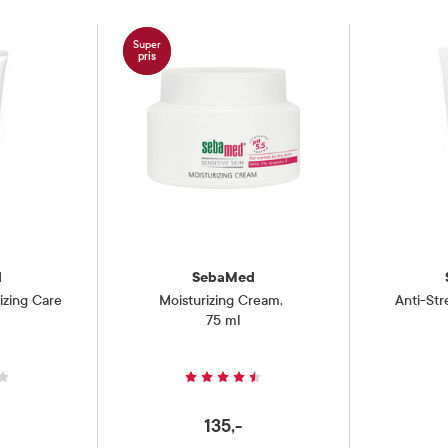
Super
pris
d
SebaMed
izing Care
Moisturizing Cream
,
Anti-St
75 ml
135,-