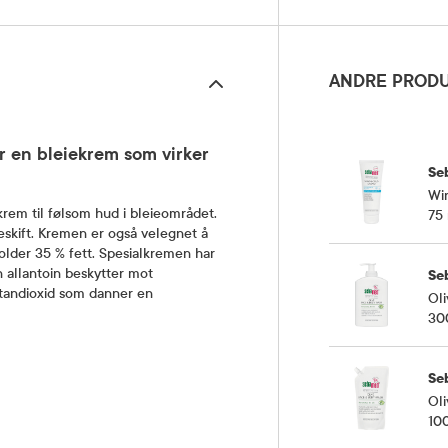
ANDRE PRODU
 en bleiekrem som virker
Se
Wi
em til følsom hud i bleieområdet.
75
eskift. Kremen er også velegnet å
older 35 % fett. Spesialkremen har
allantoin beskytter mot
Se
itandioxid som danner en
Ol
30
Se
Oli
10