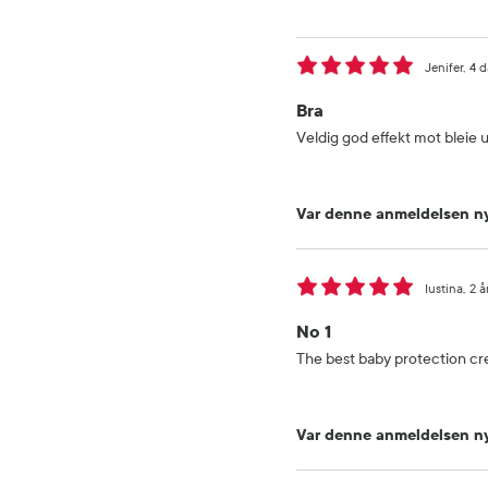
Jenifer
4 d
Bra
Veldig god effekt mot bleie u
Var denne anmeldelsen ny
Iustina
2 å
No 1
The best baby protection c
Var denne anmeldelsen ny