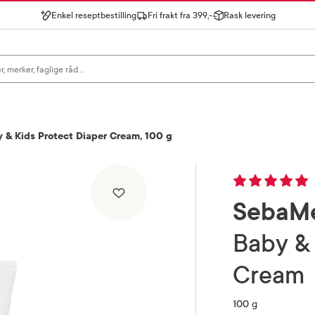
Enkel reseptbestilling
Fri frakt fra 399,-
Rask levering
gn for å se forslag, eller trykk søk.
& Kids Protect Diaper Cream, 100 g
SebaM
Baby & Kids Protect Diaper
Cream
100 g