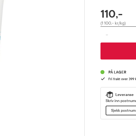
110,-
RABATTPROSENT
Pris
(1 100,- kr/kg)
-
PÅ LAGER
Fri frakt over 399 
Leveranse
Skriv inn postnumm
Sjekk postnu