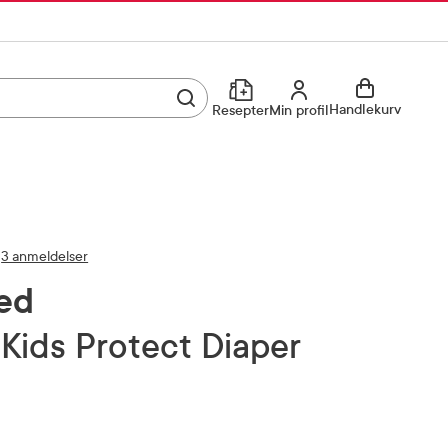
Utfør søk
Min profil
Handlekurv
Resepter
Min profil
Kjøp reseptvare
Logg inn
Min profil
Reseptoversikt
3 anmeldelser
Mine favoritter
Resepthistorikk
ed
Mine bestillinger
Meldinger fra farmasøyten
Kundeservice
33 74 03 24