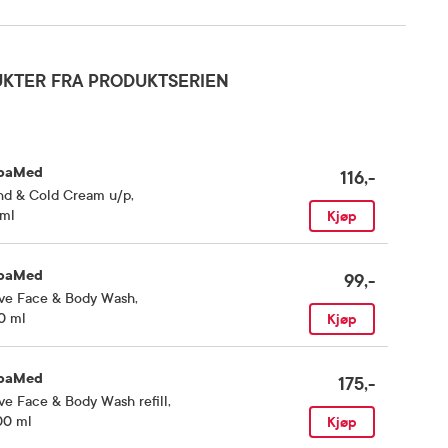
KTER FRA PRODUKTSERIEN
baMed
116,-
nd & Cold Cream u/p
,
 ml
Kjøp
baMed
99,-
ive Face & Body Wash
,
0 ml
Kjøp
baMed
175,-
ve Face & Body Wash refill
,
00 ml
Kjøp