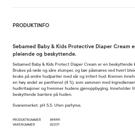
Produktinfo
PRODUKTINFO
Sebamed Baby & Kids Protective Diaper Cream er
pleiende og beskyttende.
Sebamed Baby & Kids Protect Diaper Cream er en beskyttende kr
Brukes på røde og såre stumper, og bør påsmøres ved hvert blei
bruke på andre hudpartier med sår og irritert hud. Kremen inneh
en høy andel av panthenol (4 %), som sammen med ingrediensen 
hudirritasjoner og fremmer hudens gjenoppbyging. Inneholder t
beskyttende barriere på huden.
Svanemerket. pH 5,5. Uten parfyme.
PRODUKTNUMMER
894991
VARENUMMER
823171