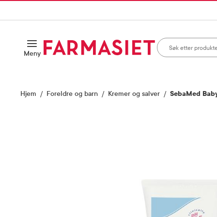
HANDLEKURVEN
IL INNHOLD
Søk i apotek
Åpne
Meny
Skriv inn minst ett te
Hjem
Foreldre og barn
Kremer og salver
SebaMed Baby 
Vis bilde 1 av 1