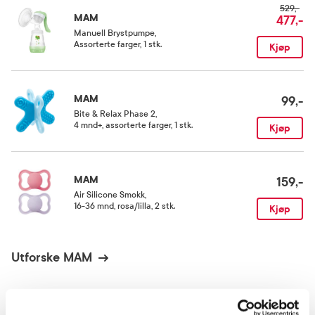
529,-
MAM
477,-
Manuell Brystpumpe
,
Assorterte farger, 1 stk.
Kjøp
MAM
99,-
Bite & Relax Phase 2
,
4 mnd+, assorterte farger, 1 stk.
Kjøp
MAM
159,-
Air Silicone Smokk
,
16-36 mnd, rosa/lilla, 2 stk.
Kjøp
Utforske MAM
ANDRE SER OGSÅ PÅ