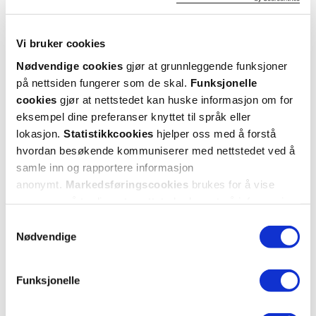
Vi bruker cookies
Super
Super
pris
pris
Nødvendige cookies
gjør at grunnleggende funksjoner
på nettsiden fungerer som de skal.
Funksjonelle
cookies
gjør at nettstedet kan huske informasjon om for
eksempel dine preferanser knyttet til språk eller
lokasjon.
Statistikkcookies
hjelper oss med å forstå
hvordan besøkende kommuniserer med nettstedet ved å
samle inn og rapportere informasjon
MAM
MAM
anonymt.
Markedsføringscookies
brukes for å vise
Manuell Brystpumpe
,
Easy Start Anti-Colic
Eas
annonser på tredjeparts nettsteder basert på informasjon
Assorterte farger, 1 stk.
Tåteflaske
,
om dine besøk på vår nettside.
Beige, 160 ml
Samtykkevalg
Nødvendige
10%
529,-
477,-
139,-
Funksjonelle
Kjøp
Kjøp