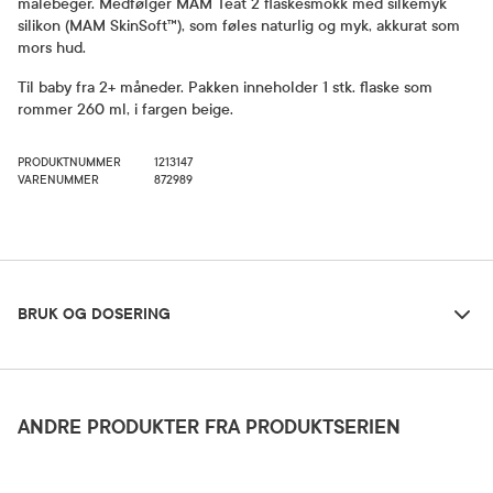
målebeger. Medfølger MAM Teat 2 flaskesmokk med silkemyk
silikon (MAM SkinSoft™), som føles naturlig og myk, akkurat som
mors hud.
Til baby fra 2+ måneder. Pakken inneholder 1 stk. flaske som
rommer 260 ml, i fargen beige.
PRODUKTNUMMER
1213147
VARENUMMER
872989
Bruk og dosering
BRUK OG DOSERING
Oppbevaringsbetingelser
Rom (15-25 grader)
ANDRE PRODUKTER FRA PRODUKTSERIEN