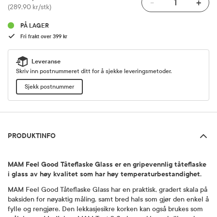
-
+
Pris
(289,90 kr/stk)
PÅ LAGER
Fri frakt over 399 kr
Leveranse
Skriv inn postnummeret ditt for å sjekke leveringsmetoder.
Sjekk postnummer
Produktinfo
PRODUKTINFO
MAM Feel Good Tåteflaske Glass
er en gripevennlig tåteflaske
i glass av høy kvalitet som har høy temperaturbestandighet.
MAM Feel Good Tåteflaske Glass har en praktisk, gradert skala på
baksiden for nøyaktig måling, samt bred hals som gjør den enkel å
fylle og rengjøre. Den lekkasjesikre korken kan også brukes som