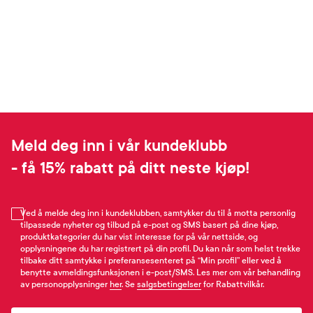
Meld deg inn i vår kundeklubb
- få 15% rabatt på ditt neste kjøp!
Ved å melde deg inn i kundeklubben, samtykker du til å motta personlig
tilpassede nyheter og tilbud på e-post og SMS basert på dine kjøp,
produktkategorier du har vist interesse for på vår nettside, og
opplysningene du har registrert på din profil. Du kan når som helst trekke
tilbake ditt samtykke i preferansesenteret på “Min profil” eller ved å
benytte avmeldingsfunksjonen i e-post/SMS. Les mer om vår behandling
av personopplysninger
her
. Se
salgsbetingelser
for Rabattvilkår.