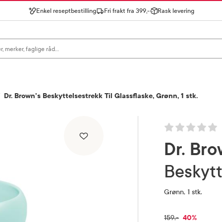
Enkel reseptbestilling
Fri frakt fra 399,-
Rask levering
gn for å se forslag, eller trykk søk.
Dr. Brown's Beskyttelsestrekk Til Glassflaske, Grønn, 1 stk.
Dr. Bro
Beskyt
Grønn, 1 stk.
RABATTPR
40%
FULLPRIS
159,-