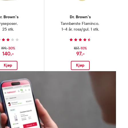
r. Brown's
Dr. Brown's
ryseposer
,
Tannbørste Flaminco
,
25 stk.
1–4 år, rosa/gul, 1 stk.
30%
10%
199,-
107,-
140,-
97,-
Kjøp
Kjøp