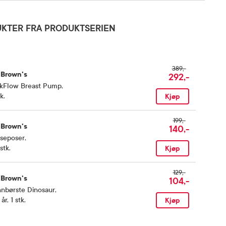
KTER FRA PRODUKTSERIEN
389,-
 Brown's
292,-
lkFlow Breast Pump
,
k.
Kjøp
199,-
 Brown's
140,-
yseposer
,
stk.
Kjøp
129,-
 Brown's
104,-
nbørste Dinosaur
,
år, 1 stk.
Kjøp