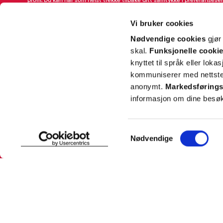
profil. Du kan når som helst trekke tilbake ditt samtykke i preferansesen
avmeldingsfunksjonen i e-post/SMS. Les mer om vår behandling av pe
Rabattvilkår.
Vi bruker cookies
Email
Nødvendige cookies
gjør
skal.
Funksjonelle cooki
knyttet til språk eller loka
kommuniserer med nettsted
anonymt.
Markedsførings
informasjon om dine besøk
SNARVEIER
INFORMASJ
Samtykkevalg
Nødvendige
Min profil
Om Farmas
Mine favoritter
Jobb hos 
Mine bestillinger
Pressekon
Mine resepter
Pasientfor
Resepthistorikk
Sikkerhet
Meldinger fra farmasøyten
Personopp