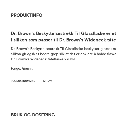
Produktinfo
PRODUKTINFO
Dr. Brown's Beskyttelsestrekk Til Glassflaske er e
i silikon som passer til Dr. Brown's Wideneck tåte
Dr. Brown's Beskyttelsestrekk Til Glassflaske beskytter glasset mo
silikon gir også et bedre grep slik at det er enklere å holde flas
Dr. Brown's Wideneck tåteflaske 270ml.
Farge: Grønn.
PRODUKTNUMMER
1211994
Bruk og dosering
BRUK OG DOSERING