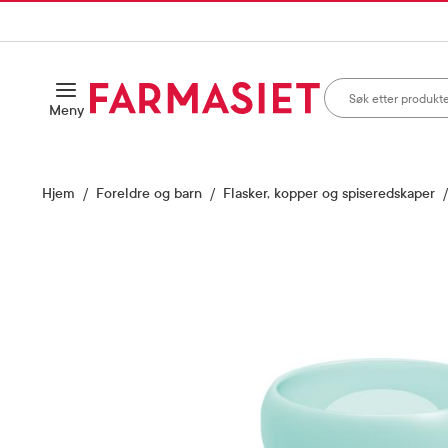
HANDLEKURVEN
IL INNHOLD
Søk i apotek
Åpne
Meny
Skriv inn minst ett te
Hjem
Foreldre og barn
Flasker, kopper og spiseredskaper
Vis bilde 1 av 2