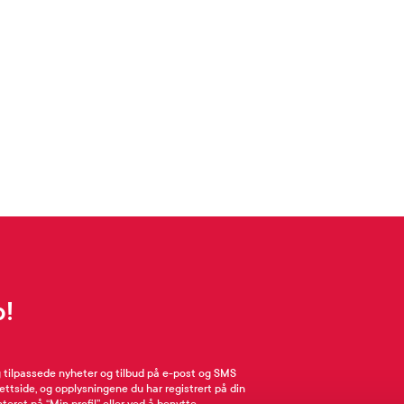
p!
g tilpassede nyheter og tilbud på e-post og SMS
nettside, og opplysningene du har registrert på din