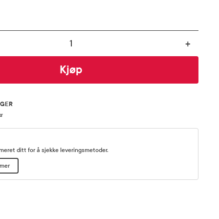
+
Kjøp
AGER
kr
eret ditt for å sjekke leveringsmetoder.
mmer