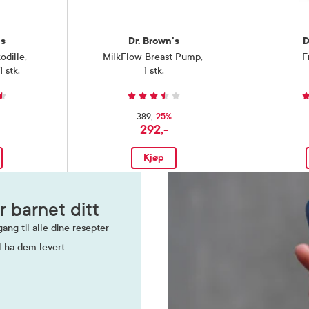
's
Dr. Brown's
D
odille
,
MilkFlow Breast Pump
,
F
1 stk.
1 stk.
25%
389,-
292,-
Kjøp
r barnet ditt
ang til alle dine resepter
l ha dem levert