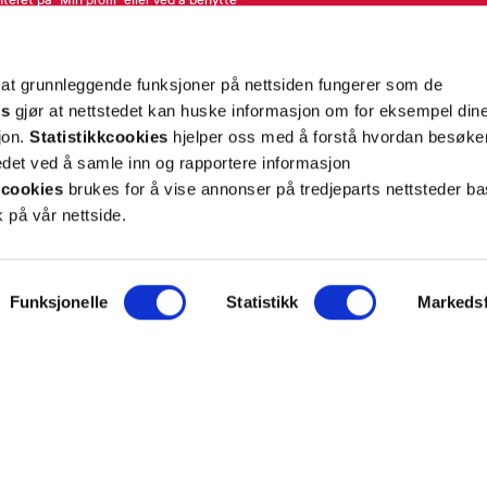
teret på “Min profil” eller ved å benytte
rsonopplysninger
her
. Se
salgsbetingelser
for
 at grunnleggende funksjoner på nettsiden fungerer som de
Meld meg på
es
gjør at nettstedet kan huske informasjon om for eksempel din
sjon.
Statistikkcookies
hjelper oss med å forstå hvordan besøk
et ved å samle inn og rapportere informasjon
cookies
brukes for å vise annonser på tredjeparts nettsteder ba
 på vår nettside.
ON
SUPPORT
Funksjonelle
Statistikk
Markedsf
iet.no
Kontakt oss
oss
Frakt og levering
takt
Betalingsmåter
eninger
Bestille reseptvarer
 & personvern
Råd fra apoteket
lysninger
Reklamasjon og angrerett