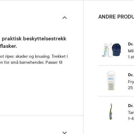
ANDRE PRODU
t praktisk beskyttelsestrekk
Dr.
flasker.
Mi
t riper, skader og knusing. Trekket i
1 st
ken for små barnehender. Passer til
Dr.
Fr
25 
Dr.
Tan
1-4 