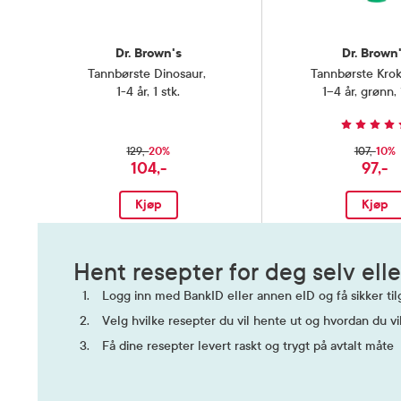
Dr. Brown's
Dr. Brown
Tannbørste Dinosaur
,
Tannbørste Krok
1-4 år, 1 stk.
1–4 år, grønn, 
20%
10%
129,-
107,-
104,-
97,-
Kjøp
Kjøp
Hent resepter for deg selv elle
Logg inn med BankID eller annen eID og få sikker tilg
Velg hvilke resepter du vil hente ut og hvordan du vi
Få dine resepter levert raskt og trygt på avtalt måte