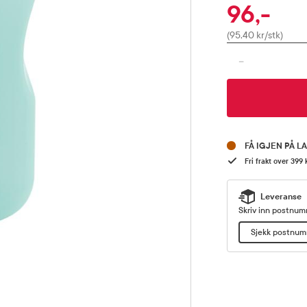
96,-
Pris
(95,40 kr/stk)
-
FÅ IGJEN PÅ L
Fri frakt over 399 
Leveranse
Skriv inn postnumm
Sjekk postnu