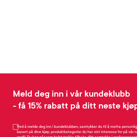
Meld deg inn i vår kundeklubb
- få 15% rabatt på ditt neste kjø
Ved å melde deg inn i kundeklubben, samtykker du til å motta personli
basert på dine kjøp, produktkategorier du har vist interesse for på vår 