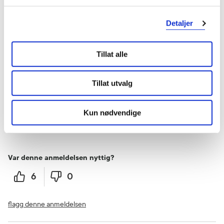
Mariann
10 måneder siden
Detaljer
Tillat alle
God, men dyr
Pumpen får ut mye melk, men den sliter alt for ofte med å komme i
gang og gir feilmelding på feilmelding. Appen gir et estimat på hvor
Tillat utvalg
mye melk som er pumpet ut, men denne estimeringen er ikke i
nærheten av det reelle. Noen av delene er av en plastikk jeg regner
med vil knekke av etter hvert. Hadde pumpen kostet halvparten av
Kun nødvendige
det den gjør så hadde det vært greit, men for prisen forventer man
noe som fungerer hver gang.
Var denne anmeldelsen nyttig?
6
0
flagg denne anmeldelsen