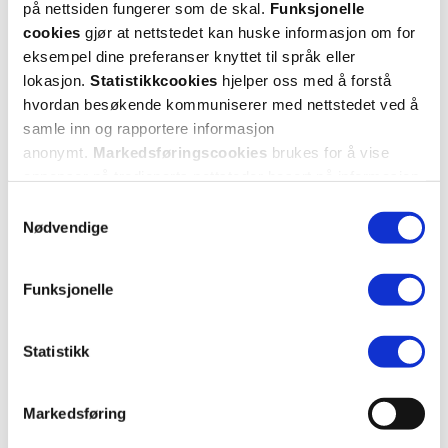
på nettsiden fungerer som de skal.
Funksjonelle
1 anmeldelse
cookies
gjør at nettstedet kan huske informasjon om for
eksempel dine preferanser knyttet til språk eller
5 stjerner
0
lokasjon.
Statistikkcookies
hjelper oss med å forstå
hvordan besøkende kommuniserer med nettstedet ved å
4 stjerner
0
samle inn og rapportere informasjon
anonymt.
Markedsføringscookies
brukes for å vise
3 stjerner
1
annonser på tredjeparts nettsteder basert på informasjon
2 stjerner
0
om dine besøk på vår nettside.
Samtykkevalg
Nødvendige
1 stjerne
0
Funksjonelle
Statistikk
Markedsføring
Vurdert av 1 kunder