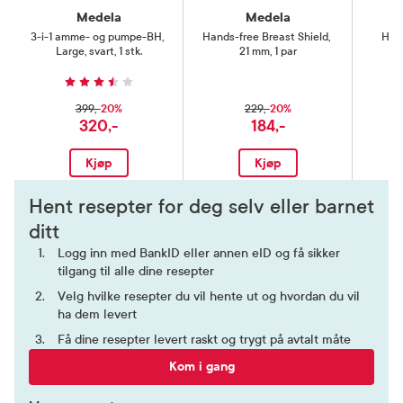
Medela
Medela
3-i-1 amme- og pumpe-BH
,
Hands-free Breast Shield
,
Han
Large, svart, 1 stk.
21 mm, 1 par
20%
20%
399,-
229,-
320,-
184,-
Kjøp
Kjøp
Hent resepter for deg selv eller barnet
ditt
Logg inn med BankID eller annen eID og få sikker
tilgang til alle dine resepter
Velg hvilke resepter du vil hente ut og hvordan du vil
ha dem levert
Få dine resepter levert raskt og trygt på avtalt måte
Kom i gang