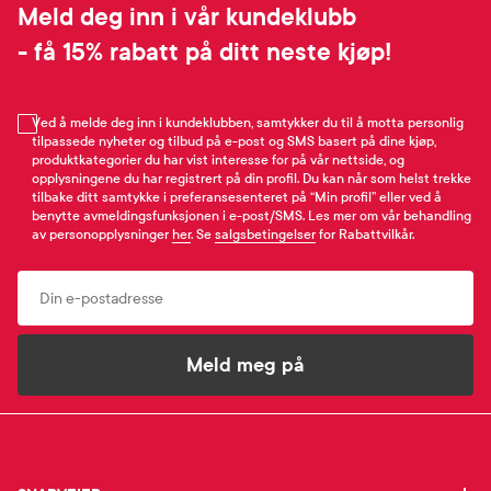
Meld deg inn i vår kundeklubb
- få 15% rabatt på ditt neste kjøp!
Ved å melde deg inn i kundeklubben, samtykker du til å motta personlig
tilpassede nyheter og tilbud på e-post og SMS basert på dine kjøp,
produktkategorier du har vist interesse for på vår nettside, og
opplysningene du har registrert på din profil. Du kan når som helst trekke
tilbake ditt samtykke i preferansesenteret på “Min profil” eller ved å
benytte avmeldingsfunksjonen i e-post/SMS. Les mer om vår behandling
av personopplysninger
her
. Se
salgsbetingelser
for Rabattvilkår.
Email
Meld meg på
SNARVEIER