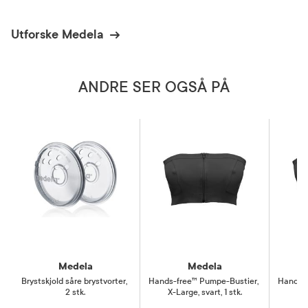
Utforske Medela
ANDRE SER OGSÅ PÅ
Medela
Medela
Brystskjold såre brystvorter
,
Hands-free™ Pumpe-Bustier
,
Hands-
2 stk.
X-Large, svart, 1 stk.
S