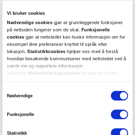
5/5
Vi bruker cookies
Veldig fornøyd med dette produktet
Nødvendige cookies
gjør at grunnleggende funksjoner
på nettsiden fungerer som de skal.
Funksjonelle
Var denne anmeldelsen nyttig?
cookies
gjør at nettstedet kan huske informasjon om for
eksempel dine preferanser knyttet til språk eller
0
0
lokasjon.
Statistikkcookies
hjelper oss med å forstå
hvordan besøkende kommuniserer med nettstedet ved å
flagg denne anmeldelsen
samle inn og rapportere informasjon
anonymt.
Markedsføringscookies
brukes for å vise
annonser på tredjeparts nettsteder basert på informasjon
Julie
2 år siden
om dine besøk på vår nettside.
Samtykkevalg
Nødvendige
Fungerte bra for oss
funket godt for å få til amming med prematurt barn. Anbefales
Funksjonelle
Var denne anmeldelsen nyttig?
Statistikk