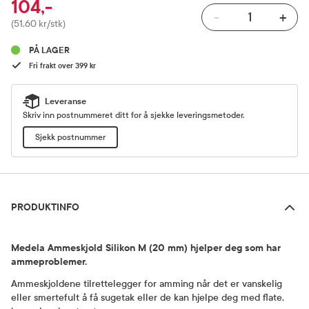
104,-
-
+
Pris
(51,60 kr/stk)
PÅ LAGER
Fri frakt over 399 kr
Leveranse
Skriv inn postnummeret ditt for å sjekke leveringsmetoder.
Sjekk postnummer
Produktinfo
PRODUKTINFO
Medela Ammeskjold Silikon M (20 mm) hjelper deg som har
ammeproblemer.
Ammeskjoldene tilrettelegger for amming når det er vanskelig
eller smertefult å få sugetak eller de kan hjelpe deg med flate,