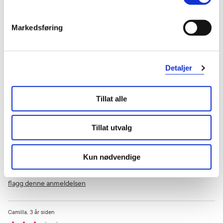
0
0
Markedsføring
flagg denne anmeldelsen
Laura
2 år siden
Detaljer
Enkelt og lett i bruk
Tillat alle
Livredder for såre brystvorter med praktisk boks for oppbevaring :)
Tillat utvalg
Var denne anmeldelsen nyttig?
0
0
Kun nødvendige
flagg denne anmeldelsen
Camilla
3 år siden