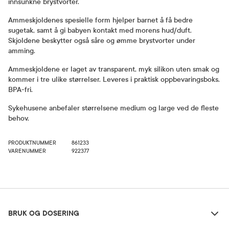
innsunkne brystvorter.
Ammeskjoldenes spesielle form hjelper barnet å få bedre
sugetak, samt å gi babyen kontakt med morens hud/duft.
Skjoldene beskytter også såre og ømme brystvorter under
amming.
Ammeskjoldene er laget av transparent, myk silikon uten smak og
kommer i tre ulike størrelser. Leveres i praktisk oppbevaringsboks.
BPA-fri.
Sykehusene anbefaler størrelsene medium og large ved de fleste
behov.
PRODUKTNUMMER
861233
VARENUMMER
922377
Bruk og dosering
BRUK OG DOSERING