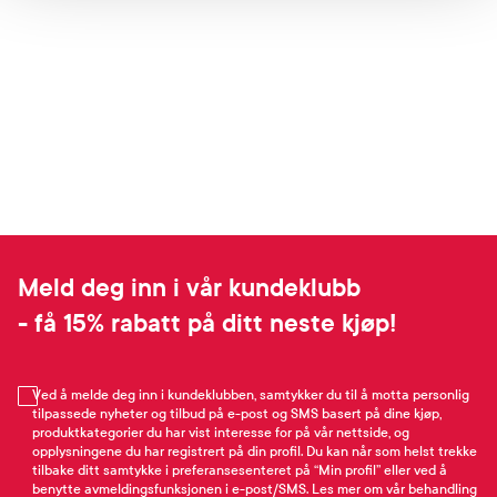
Meld deg inn i vår kundeklubb
- få 15% rabatt på ditt neste kjøp!
Ved å melde deg inn i kundeklubben, samtykker du til å motta personlig
tilpassede nyheter og tilbud på e-post og SMS basert på dine kjøp,
produktkategorier du har vist interesse for på vår nettside, og
opplysningene du har registrert på din profil. Du kan når som helst trekke
tilbake ditt samtykke i preferansesenteret på “Min profil” eller ved å
benytte avmeldingsfunksjonen i e-post/SMS. Les mer om vår behandling