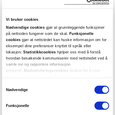
Vi bruker cookies
Nødvendige cookies
gjør at grunnleggende funksjoner
på nettsiden fungerer som de skal.
Funksjonelle
cookies
gjør at nettstedet kan huske informasjon om for
eksempel dine preferanser knyttet til språk eller
lokasjon.
Statistikkcookies
hjelper oss med å forstå
hvordan besøkende kommuniserer med nettstedet ved å
samle inn og rapportere informasjon
anonymt.
Markedsføringscookies
brukes for å vise
annonser på tredjeparts nettsteder basert på informasjon
om dine besøk på vår nettside.
Samtykkevalg
Nødvendige
Funksjonelle