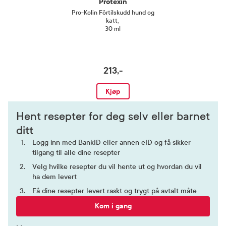
Protexin
Pro-Kolin Fôrtilskudd hund og
katt
,
30 ml
213,-
Kjøp
Hent resepter for deg selv eller barnet
ditt
Logg inn med BankID eller annen eID og få sikker
tilgang til alle dine resepter
Velg hvilke resepter du vil hente ut og hvordan du vil
ha dem levert
Få dine resepter levert raskt og trygt på avtalt måte
Kom i gang