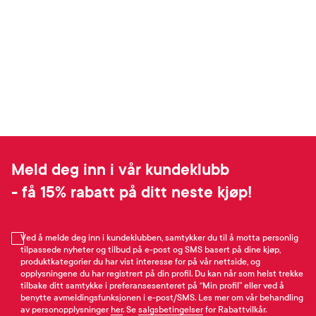
Meld deg inn i vår kundeklubb
- få 15% rabatt på ditt neste kjøp!
Ved å melde deg inn i kundeklubben, samtykker du til å motta personlig
tilpassede nyheter og tilbud på e-post og SMS basert på dine kjøp,
produktkategorier du har vist interesse for på vår nettside, og
opplysningene du har registrert på din profil. Du kan når som helst trekke
tilbake ditt samtykke i preferansesenteret på “Min profil” eller ved å
benytte avmeldingsfunksjonen i e-post/SMS. Les mer om vår behandling
av personopplysninger
her
. Se
salgsbetingelser
for Rabattvilkår.