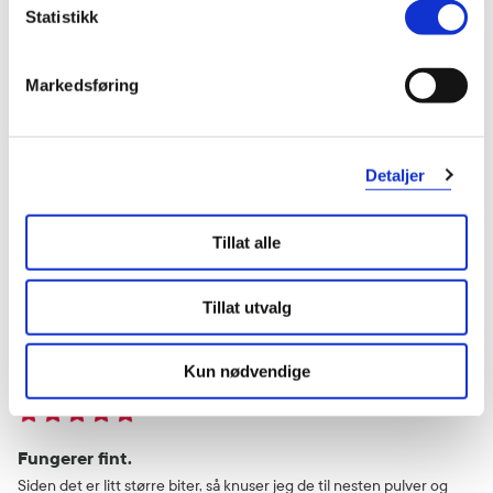
Statistikk
Eirik
10 måneder siden
Markedsføring
Bidrag til enklere å få tømt tarmen
Ok
Detaljer
Var denne anmeldelsen nyttig?
Tillat alle
0
0
Tillat utvalg
flagg denne anmeldelsen
Kun nødvendige
Nina
11 måneder siden
Fungerer fint.
Siden det er litt større biter, så knuser jeg de til nesten pulver og