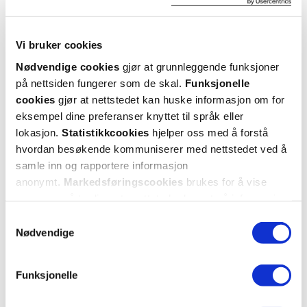
2 anmeldelser
Vi bruker cookies
5 stjerner
1
Nødvendige cookies
gjør at grunnleggende funksjoner
4 stjerner
1
på nettsiden fungerer som de skal.
Funksjonelle
cookies
gjør at nettstedet kan huske informasjon om for
3 stjerner
0
eksempel dine preferanser knyttet til språk eller
lokasjon.
Statistikkcookies
hjelper oss med å forstå
2 stjerner
0
hvordan besøkende kommuniserer med nettstedet ved å
1 stjerne
0
samle inn og rapportere informasjon
anonymt.
Markedsføringscookies
brukes for å vise
annonser på tredjeparts nettsteder basert på informasjon
om dine besøk på vår nettside.
Samtykkevalg
Nødvendige
Funksjonelle
Vurdert av 2 kunder