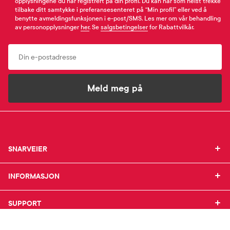
opplysningene du har registrert på din profil. Du kan når som helst trekke
tilbake ditt samtykke i preferansesenteret på “Min profil” eller ved å
benytte avmeldingsfunksjonen i e-post/SMS. Les mer om vår behandling
av personopplysninger
her
. Se
salgsbetingelser
for Rabattvilkår.
Email
Meld meg på
SNARVEIER
SNARVEIER
INFORMASJON
Min profil
INFORMASJON
Mine favoritter
Mine bestillinger
SUPPORT
Om Farmasiet.no
SUPPORT
Mine resepter
Jobb hos oss
Resepthistorikk
Pressekontakt
Kontakt oss