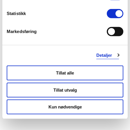
Laura
8 måneder siden
Statistikk
Ikke fornøyd
Ikke fornøyd med funksjonen sin og det kommer uten stoffark
Markedsføring
Var denne anmeldelsen nyttig?
0
0
Detaljer
flagg denne anmeldelsen
Tillat alle
Tillat utvalg
Tilbake til toppen
Viser anmeldelse
1-1
Kun nødvendige