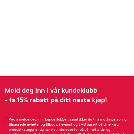
Meld deg inn i vår kundeklubb
- få 15% rabatt på ditt neste kjøp!
Ved å melde deg inn i kundeklubben, samtykker du til å motta personlig
tilpassede nyheter og tilbud på e-post og SMS basert på dine kjøp,
produktkategorier du har vist interesse for på vår nettside, og