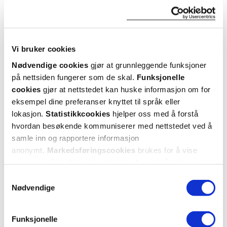
5 stjerner
0
4 stjerner
0
Vi bruker cookies
3 stjerner
0
Nødvendige cookies
gjør at grunnleggende funksjoner
på nettsiden fungerer som de skal.
Funksjonelle
2 stjerner
0
cookies
gjør at nettstedet kan huske informasjon om for
1 stjerne
1
eksempel dine preferanser knyttet til språk eller
lokasjon.
Statistikkcookies
hjelper oss med å forstå
hvordan besøkende kommuniserer med nettstedet ved å
samle inn og rapportere informasjon
anonymt.
Markedsføringscookies
brukes for å vise
annonser på tredjeparts nettsteder basert på informasjon
om dine besøk på vår nettside.
Samtykkevalg
Nødvendige
Vurdert av 1 kunder
Funksjonelle