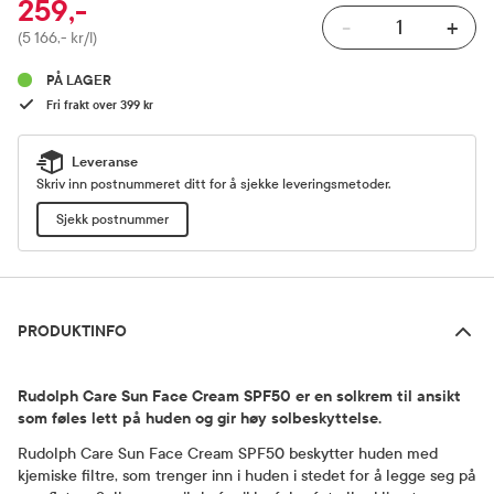
259,-
-
+
Pris
(5 166,- kr/l)
PÅ LAGER
Fri frakt over 399 kr
Leveranse
Skriv inn postnummeret ditt for å sjekke leveringsmetoder.
Sjekk postnummer
Produktinfo
PRODUKTINFO
Rudolph Care Sun Face Cream SPF50 er en solkrem til ansikt
som føles lett på huden og gir høy solbeskyttelse.
Rudolph Care Sun Face Cream SPF50 beskytter huden med
kjemiske filtre, som trenger inn i huden i stedet for å legge seg på