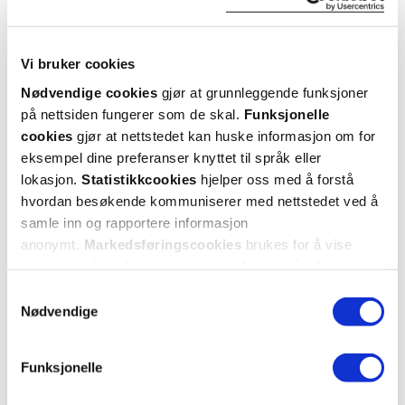
Kom i gang
Mer om reseptvarer
Vi bruker cookies
Nødvendige cookies
gjør at grunnleggende funksjoner
på nettsiden fungerer som de skal.
Funksjonelle
cookies
gjør at nettstedet kan huske informasjon om for
eksempel dine preferanser knyttet til språk eller
lokasjon.
Statistikkcookies
hjelper oss med å forstå
hvordan besøkende kommuniserer med nettstedet ved å
samle inn og rapportere informasjon
anonymt.
Markedsføringscookies
brukes for å vise
annonser på tredjeparts nettsteder basert på informasjon
om dine besøk på vår nettside.
Samtykkevalg
Nødvendige
KUNDEANMELDELSER
Funksjonelle