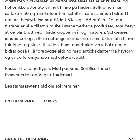
overflaten. Solkremen vil derfor ikke føles fet eller klissete, og
heller ikke etterlate en hvit hinne på huden. Solkremen har
solfaktor 50 og inneholder fem solfiltre, som sammen bidrar til
optimal beskyttelse mot både UVA- og UVB-stråler. De fem
filtrene er alle tillatt å bruke i svanemerkede produkter, som betyr
at de blir brutt ned i både kroppen vår og i naturen. Solkremen
inneholder også flere naturlige ingredienser som bidrar til å tilføre
fuktighet og pleie til huden, blant annet aloe vera. Solkremen
bidrar også til å forebygge aldring med antioksidanter fra havtorn
og er cellefornyende med eple-ekstrakt.
Passer til alle hudtyper. Med parfyme. Sertifisert med
Svanemerket og Vegan Trademark.
Les farmasøytens råd om solkrem her.
PRODUKTNUMMER
1208225
Bruk og dosering
BRUK OG DOSERING