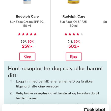
Rudolph Care
Rudolph Care
R
Sun Face Cream SPF 30
,
Sun Face Oil SPF25
,
Sun 
50 ml
50 ml
30%
30%
369,-
718,-
259,-
503,-
Kjøp
Kjøp
Hent resepter for deg selv eller barnet
ditt
Logg inn med BankID eller annen eID og få sikker
tilgang til alle dine resepter
Velg hvilke resepter du vil hente ut og hvordan du vil
ha dem levert
Få dine resepter levert raskt og trygt på avtalt måte