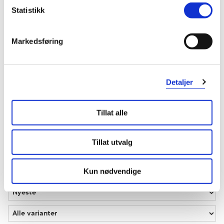
Statistikk
3 anmeldelser
Markedsføring
5 stjerner
3
Detaljer
4 stjerner
0
3 stjerner
0
Tillat alle
2 stjerner
0
Tillat utvalg
1 stjerne
0
Kun nødvendige