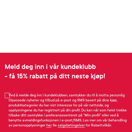
Meld deg inn i vår kundeklubb
- få 15% rabatt på ditt neste kjøp!
Ved å melde deg inn i kundeklubben, samtykker du til å motta personlig
tilpassede nyheter og tilbud på e-post og SMS basert på dine kjøp,
produktkategorier du har vist interesse for på vår nettside, og
opplysningene du har registrert på din profil. Du kan når som helst trekke
tilbake ditt samtykke i preferansesenteret på “Min profil” eller ved å
benytte avmeldingsfunksjonen i e-post/SMS. Les mer om vår behandling
av personopplysninger
her
. Se
salgsbetingelser
for Rabattvilkår.