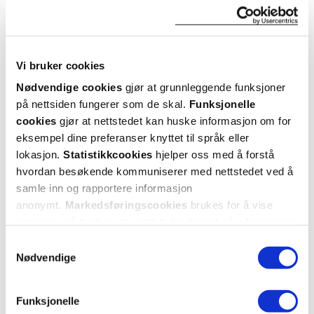
ANDRE SER OGSÅ PÅ
Vi bruker cookies
Nødvendige cookies
gjør at grunnleggende funksjoner
på nettsiden fungerer som de skal.
Funksjonelle
cookies
gjør at nettstedet kan huske informasjon om for
eksempel dine preferanser knyttet til språk eller
lokasjon.
Statistikkcookies
hjelper oss med å forstå
hvordan besøkende kommuniserer med nettstedet ved å
samle inn og rapportere informasjon
anonymt.
Markedsføringscookies
brukes for å vise
annonser på tredjeparts nettsteder basert på informasjon
Lumene
Lumene
om dine besøk på vår nettside.
Nordic Hydra Aqua Dew
Nordic Hydra Fresh Hydration
Nord
Samtykkevalg
Serum
,
Moisturizer SPF50
,
Nødvendige
30 ml
50 ml
Funksjonelle