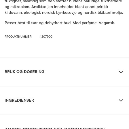
fuktighet, samtidig som den støtter hudens naturlige fuktbarriere
og mikrobiom. Ansiktsoljen inneholder blant annet arktisk
kildevann, økologisk nordisk bjørkesevje og nordisk blåbærfrøolje.
Passer best til tørr og dehydrert hud. Med parfyme. Vegansk.
PRODUKTNUMMER
1207900
Bruk og dosering
BRUK OG DOSERING
Ingredienser
Dosering og bruksområde
INGREDIENSER
Rist godt før påføring. Påføres på et rent ansikt og hals hver kveld
og på morgenen ved behov før fuktighetskrem.
Aqua (Water), Simmondsia Chinensis (Jojoba) Seed Oil, Caprylic/Capric Glycerides,
Dicaprylyl Ether, Propanediol, Squalane, Glycerin, Betula Alba (Birch) Juice,
Tocopheryl Acetate, Xylitol, Vaccinium Myrtillus (Bilberry) Fruit Juice, Ribes Nigrum
Oppbevaringsbetingelser