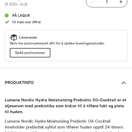
-
+
Pris
(9 300,- kr/l)
PÅ LAGER
Fri frakt over 399 kr
Leveranse
Skriv inn postnummeret ditt for å sjekke leveringsmetoder.
Sjekk postnummer
Produktinfo
PRODUKTINFO
Lumene Nordic Hydra Moisturizing Prebiotic Oil-Cocktail er et
oljeserum med prebiotika som bidrar til å tilføre fukt og pleie
til huden.
Lumene Nordic Hydra Moisturizing Prebiotic Oil-Cocktail
inneholder prebiotisk xylitol som tilfører huden opptil 24-timers