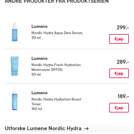
ANDRE PRODUKTER FRA PRODUKTSERIEN
(Black Currant) Seed Oil, Empetrum Nigrum (Black Crowberry) Fruit Juice,
Vaccinium Myrtillus (Bilberry) Seed Oil, Phenoxyethanol, Panthenol,
Rom (15-25 grader)
Hydroxyethylcellulose, Peg-8, Ethylhexylglycerin, Sodium Benzotriazolyl
Butylphenol Sulfonate, Tocopherol, Tris(Tetramethylhydroxypiperidinol) Citrate,
Alcohol, Ascorbyl Palmitate, Citric Acid, Ascorbic Acid, Potassium Sorbate,
Helianthus Annuus (Sunflower) Seed Oil, Rosmarinus Officinalis (Rosemary) Leaf
Lumene
299,-
Extract, Linalool, Parfum (Fragrance), (Ci 42090) Blue 1, (Ci 60730) Ext. Violet 2.
Nordic Hydra Aqua Dew Serum
,
30 ml
Kjøp
Lumene
289,-
Nordic Hydra Fresh Hydration
Moisturizer SPF50
,
Kjøp
50 ml
Lumene
189,-
Nordic Hydra Hydration Boost
Toner
,
Kjøp
150 ml
Utforske Lumene Nordic Hydra