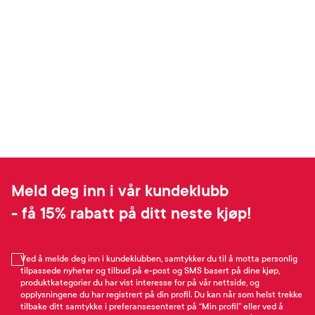
Meld deg inn i vår kundeklubb
- få 15% rabatt på ditt neste kjøp!
Ved å melde deg inn i kundeklubben, samtykker du til å motta personlig
tilpassede nyheter og tilbud på e-post og SMS basert på dine kjøp,
produktkategorier du har vist interesse for på vår nettside, og
opplysningene du har registrert på din profil. Du kan når som helst trekke
tilbake ditt samtykke i preferansesenteret på “Min profil” eller ved å