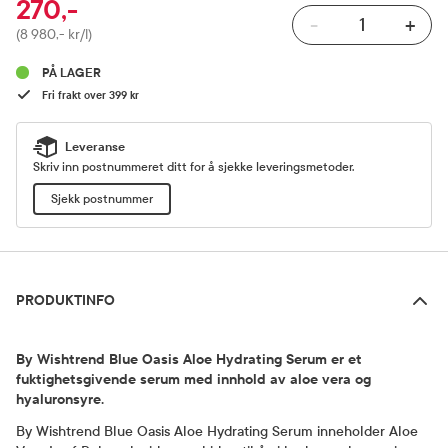
270,-
-
+
Pris
(8 980,- kr/l)
PÅ LAGER
Fri frakt over 399 kr
Leveranse
Skriv inn postnummeret ditt for å sjekke leveringsmetoder.
Sjekk postnummer
Produktinfo
PRODUKTINFO
By Wishtrend Blue Oasis Aloe Hydrating Serum er et
fuktighetsgivende serum med innhold av aloe vera og
hyaluronsyre.
By Wishtrend Blue Oasis Aloe Hydrating Serum inneholder Aloe