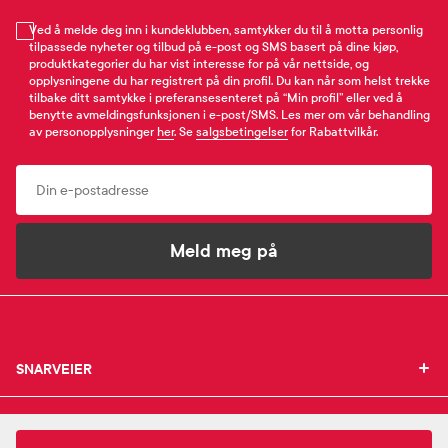
Ved å melde deg inn i kundeklubben, samtykker du til å motta personlig
tilpassede nyheter og tilbud på e-post og SMS basert på dine kjøp,
produktkategorier du har vist interesse for på vår nettside, og
opplysningene du har registrert på din profil. Du kan når som helst trekke
tilbake ditt samtykke i preferansesenteret på “Min profil” eller ved å
benytte avmeldingsfunksjonen i e-post/SMS. Les mer om vår behandling
av personopplysninger
her
. Se
salgsbetingelser
for Rabattvilkår.
Email
Meld meg på
SNARVEIER
SNARVEIER
INFORMASJON
Min profil
INFORMASJON
Mine favoritter
270,-
By Wishtrend
Blue Oasis Aloe Hydrating Serum