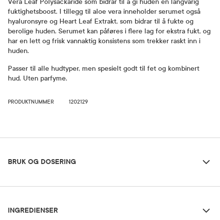
Vera Leaf Polysackaride som bidrar til å gi huden en langvarig
fuktighetsboost. I tillegg til aloe vera inneholder serumet også
hyaluronsyre og Heart Leaf Extrakt, som bidrar til å fukte og
berolige huden. Serumet kan påføres i flere lag for ekstra fukt, og
har en lett og frisk vannaktig konsistens som trekker raskt inn i
huden.
Passer til alle hudtyper, men spesielt godt til fet og kombinert
hud. Uten parfyme.
PRODUKTNUMMER
1202129
Bruk og dosering
BRUK OG DOSERING
Ingredienser
Dosering og bruksområde
INGREDIENSER
Påføres på ren hud etter evt. toner. Fordel 3-4 dråper av serumet