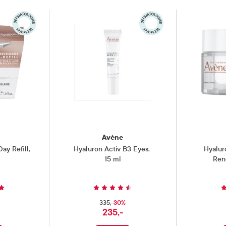
Avène
ay Refill
,
Hyaluron Activ B3 Eyes
,
Hyalur
15 ml
Ren
30%
335,-
235,-