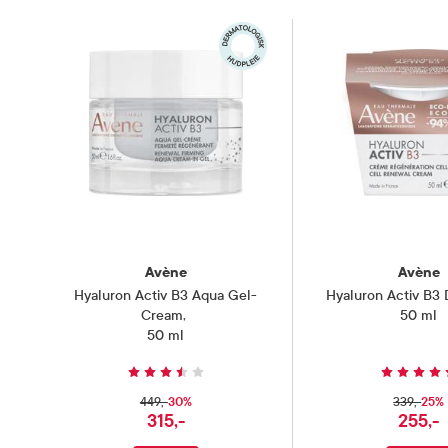
Avène
Avène
Hyaluron Activ B3 Aqua Gel-
Hyaluron Activ B3 D
Cream
,
50 ml
50 ml
30%
25%
449,-
339,-
315,-
255,-