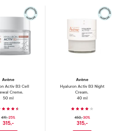
Avène
Avène
on Activ B3 Cell
Hyaluron Activ B3 Night
ewal Creme
,
Cream
,
50 ml
40 ml
25%
30%
419,-
450,-
315,-
315,-