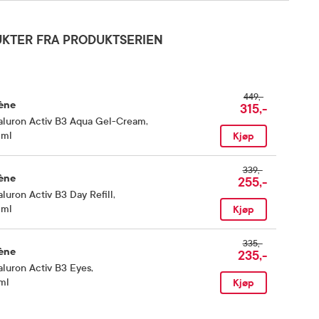
KTER FRA PRODUKTSERIEN
449,-
ène
315,-
aluron Activ B3 Aqua Gel-Cream
,
 ml
Kjøp
339,-
ène
255,-
luron Activ B3 Day Refill
,
 ml
Kjøp
335,-
ène
235,-
luron Activ B3 Eyes
,
ml
Kjøp