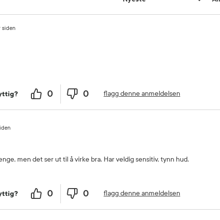
r siden
0
0
flagg denne anmeldelsen
ttig?
siden
nge, men det ser ut til å virke bra. Har veldig sensitiv, tynn hud.
0
0
flagg denne anmeldelsen
ttig?