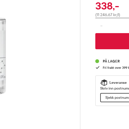
338,-
Pris
(11 246,67 kr/l)
-
PÅ LAGER
Fri frakt over 399 
Leveranse
Skriv inn postnumm
Sjekk postnu