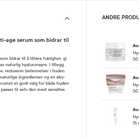
ANDRE PRODU
ti-age serum som bidrar til
Av
Hy
m bidrar til å tilføre fuktighet, gi
50
v naturlig hyaluronsyre. I tillegg
ne, reduserer betennelser i huden
aturlige ingredienser og en øko-
Av
serumet et godt valg for både huden
Hya
asser til selv den mest sensitive
50
Av
Hya
15 