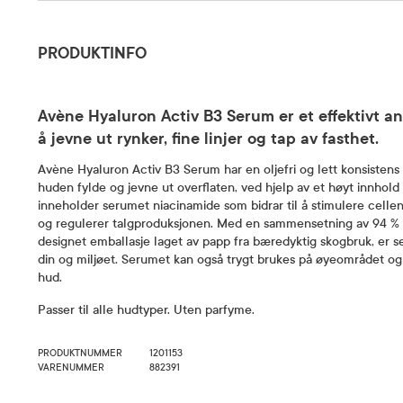
Produktinfo
PRODUKTINFO
Avène Hyaluron Activ B3 Serum er et effektivt an
å jevne ut rynker, fine linjer og tap av fasthet.
Avène Hyaluron Activ B3 Serum har en oljefri og lett konsistens so
huden fylde og jevne ut overflaten, ved hjelp av et høyt innhold a
inneholder serumet niacinamide som bidrar til å stimulere celle
og regulerer talgproduksjonen. Med en sammensetning av 94 % n
designet emballasje laget av papp fra bæredyktig skogbruk, er 
din og miljøet. Serumet kan også trygt brukes på øyeområdet og p
hud.
Passer til alle hudtyper. Uten parfyme.
PRODUKTNUMMER
1201153
VARENUMMER
882391