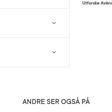
Utforske Avèn
l 2 dråper på ansikt og hals, morgen
veld på nyrenset hud. Før dag- eller
l, Sodium Hyaluronate, Adenosine, Citric
s av gravide og ammende.
5 grader)
ANDRE SER OGSÅ PÅ