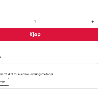
+
Kjøp
kr
eret ditt for å sjekke leveringsmetoder.
mmer