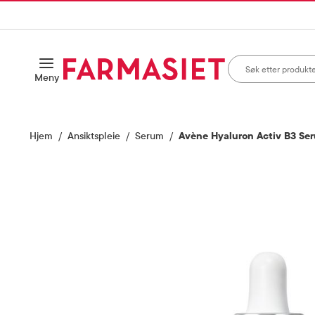
HANDLEKURVEN
IL INNHOLD
Søk i apotek
Åpne
Meny
Skriv inn minst ett te
Hjem
Ansiktspleie
Serum
Avène Hyaluron Activ B3 Ser
Vis bilde 1 av 5