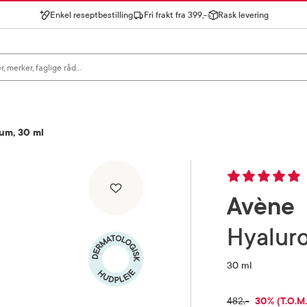
Enkel reseptbestilling
Fri frakt fra 399,-
Rask levering
gn for å se forslag, eller trykk søk.
um, 30 ml
Avène
Hyalu
30 ml
RABATTPR
30% (T.O.M.
FULLPRIS
482,-