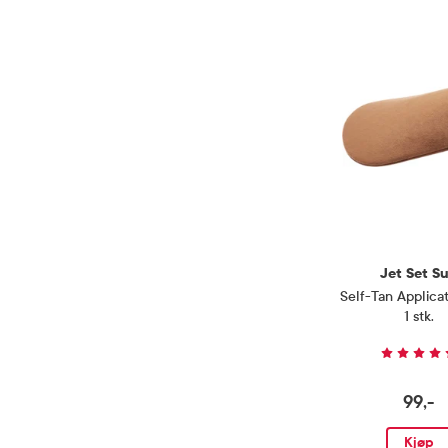
Jet Set S
Self-Tan Applicat
1 stk.
99,-
Kjøp