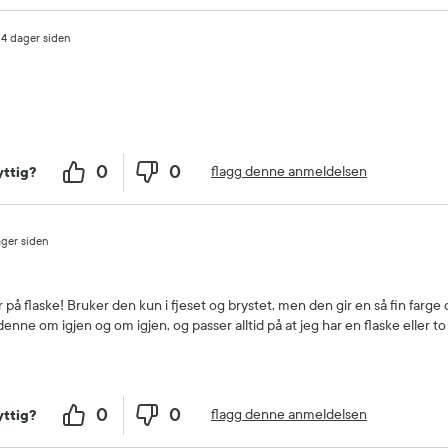
14 dager siden
0
0
flagg denne anmeldelsen
ttig?
ager siden
 på flaske! Bruker den kun i fjeset og brystet, men den gir en så fin farg
 denne om igjen og om igjen, og passer alltid på at jeg har en flaske eller 
0
0
flagg denne anmeldelsen
ttig?