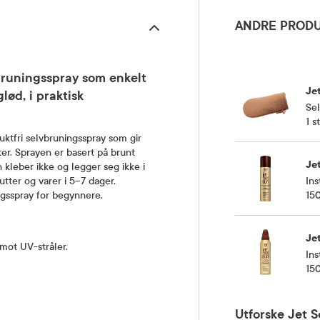
ANDRE PRODU
vbruningsspray som enkelt
Je
lød, i praktisk
Sel
1 st
uktfri selvbruningsspray som gir
er. Sprayen er basert på brunt
Je
kleber ikke og legger seg ikke i
Ins
utter og varer i 5–7 dager.
15
ingsspray for begynnere.
Je
mot UV-stråler.
Ins
15
Utforske Jet S