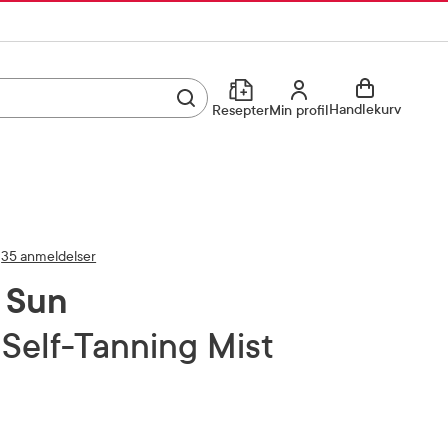
Utfør søk
Min profil
Handlekurv
Resepter
Min profil
Kjøp reseptvare
Logg inn
Min profil
Reseptoversikt
35 anmeldelser
Mine favoritter
Resepthistorikk
t Sun
Mine bestillinger
Meldinger fra farmasøyten
 Self-Tanning Mist
Kundeservice
33 74 03 24