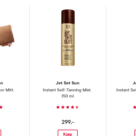
un
Jet Set Sun
J
or Mitt
,
Instant Self-Tanning Mist
,
Instant S
150 ml
299,-
Kjøp