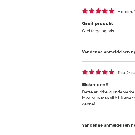
Marianne
Greit produkt
Grei farge og pris
Var denne anmeldelsen ny
Thea
24 d
Elsker den!!
Dette er virkelig underverker
hvor brun man vil bli. Kjøper
denne!
Var denne anmeldelsen ny