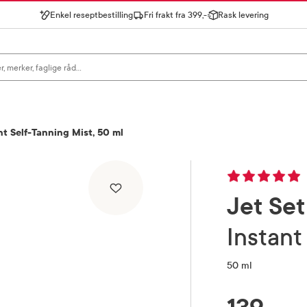
Enkel reseptbestilling
Fri frakt fra 399,-
Rask levering
gn for å se forslag, eller trykk søk.
nt Self-Tanning Mist, 50 ml
Jet Se
Instant
50 ml
RABATTPROSENT