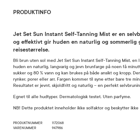
PRODUKTINFO
Jet Set Sun Instant Self-Tanning Mist er en sel
og effektivt gir huden en naturlig og sommerlig g
reisestørrelse.
Bli brun uten sol med Jet Set Sun Instant Self-Tanning Mist, en l
huden en naturlig, langvarig og jevn brunfarge på noen få minutt
sukker og 80 % vann og kan brukes på både ansikt og kropp. Den 
rynker, porer eller arr. Fargen kommer til syne etter bare tre min
Resultatet er jevnt, skjoldfritt og naturlig – en perfekt selvbrun
Egnet til alle hudtyper. Dermatologisk testet. Uten parfyme.
NB! Dette produktet inneholder ikke solfaktor og beskytter ikke 
PRODUKTNUMMER
1172068
VARENUMMER
947986