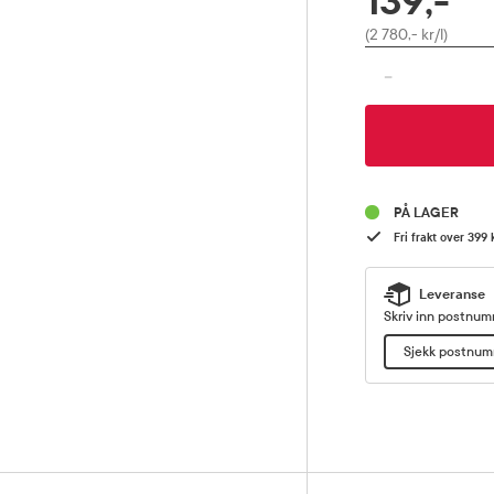
139,-
Pris
(2 780,- kr/l)
-
PÅ LAGER
Fri frakt over 399 
Leveranse
Skriv inn postnumm
Sjekk postnu