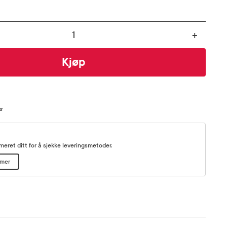
+
Kjøp
kr
eret ditt for å sjekke leveringsmetoder.
mmer