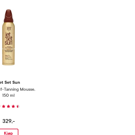
et Set Sun
elf-Tanning Mousse
,
150 ml
329,-
Kjøp