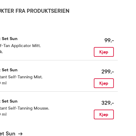
KTER FRA PRODUKTSERIEN
t Set Sun
99,-
f-Tan Applicator Mitt
,
k.
Kjøp
t Set Sun
299,-
tant Self-Tanning Mist
,
0 ml
Kjøp
t Set Sun
329,-
tant Self-Tanning Mousse
,
0 ml
Kjøp
et Sun