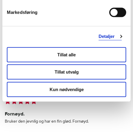
Annette
1 år siden
Markedsføring
Funker bra
Funker nokså bra. Huden kan se litt uren ut med sorte prikker
Detaljer
Var denne anmeldelsen nyttig?
Tillat alle
0
0
Tillat utvalg
flagg denne anmeldelsen
Kun nødvendige
Grete
2 år siden
Fornøyd.
Bruker den jevnlig og har en fin glød. Fornøyd.