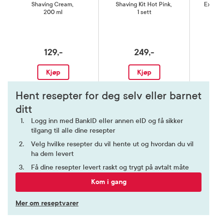
Shaving Cream
,
Shaving Kit Hot Pink
,
Expr
200 ml
1 sett
129,-
249,-
Kjøp
Kjøp
Hent resepter for deg selv eller barnet
ditt
Logg inn med BankID eller annen eID og få sikker
tilgang til alle dine resepter
Velg hvilke resepter du vil hente ut og hvordan du vil
ha dem levert
Få dine resepter levert raskt og trygt på avtalt måte
Kom i gang
Mer om reseptvarer