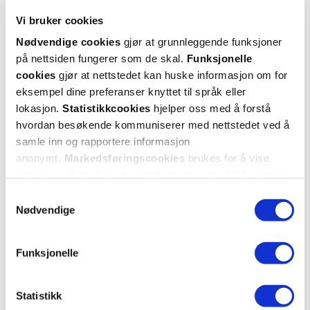
Vi bruker cookies
5 stjerner
1
Nødvendige cookies
gjør at grunnleggende funksjoner
på nettsiden fungerer som de skal.
Funksjonelle
4 stjerner
1
cookies
gjør at nettstedet kan huske informasjon om for
3 stjerner
0
eksempel dine preferanser knyttet til språk eller
lokasjon.
Statistikkcookies
hjelper oss med å forstå
2 stjerner
0
hvordan besøkende kommuniserer med nettstedet ved å
samle inn og rapportere informasjon
1 stjerne
0
anonymt.
Markedsføringscookies
brukes for å vise
annonser på tredjeparts nettsteder basert på informasjon
om dine besøk på vår nettside.
Samtykkevalg
Nødvendige
Funksjonelle
Vurdert av 2 kunder
Statistikk