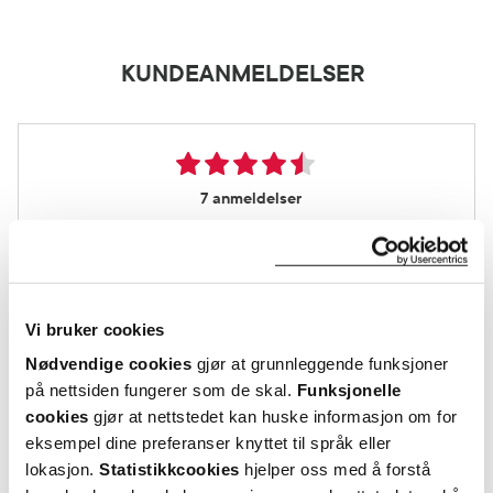
KUNDEANMELDELSER
7 anmeldelser
5 stjerner
3
4 stjerner
4
Vi bruker cookies
3 stjerner
0
Nødvendige cookies
gjør at grunnleggende funksjoner
på nettsiden fungerer som de skal.
Funksjonelle
2 stjerner
0
cookies
gjør at nettstedet kan huske informasjon om for
1 stjerne
0
eksempel dine preferanser knyttet til språk eller
lokasjon.
Statistikkcookies
hjelper oss med å forstå