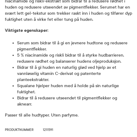
niacinamide og riskli-ekstrakt som bidrar til å redusere rødhet i
huden og redusere utseendet av pigmentflekker. Serumet har en
svært lett gel-tekstur som trekker raskt inn i huden og tilfører dyp
fuktighet uten å virke fet eller tung på huden.
Viktigste egenskaper:
Serum som bidrar til å gi en jevnere hudtone og redusere
pigmentflekker.
5 % niacinamide og riskli bidrar til å styrke hudbarrieren,
redusere rødhet og balanserer hudens oljeproduksjon.
Bidrar til å gi huden en naturlig glød ved hjelp av et
vannløselig vitamin C-derivat og patenterte
planteekstrakter.
Squalane hjelper huden med å holde på sin naturlige
fuktighet.
Bidrar til å redusere utseendet til pigmentflekker og
aknearr.
Passer til alle hudtyper. Uten parfyme.
PRODUKTNUMMER
1211591