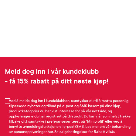
Meld deg inn i vår kundeklubb
- få 15% rabatt på ditt neste kjøp!
Ved å melde deg inn i kundeklubben, samtykker du til å motta personlig
tilpassede nyheter og tilbud på e-post og SMS basert på dine kjøp,
produktkategorier du har vist interesse for på vår nettside, og
opplysningene du har registrert på din profil. Du kan når som helst trekke
tilbake ditt samtykke i preferansesenteret på “Min profil” eller ved å
benytte avmeldingsfunksjonen i e-post/SMS. Les mer om vår behandling
av personopplysninger
her
. Se
salgsbetingelser
for Rabattvilkår.