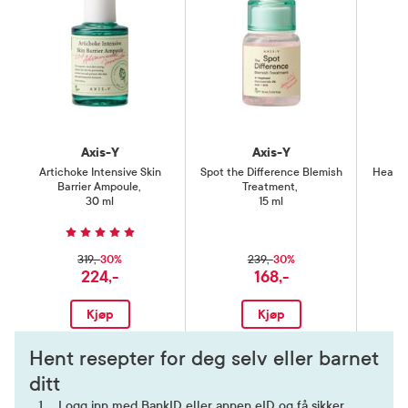
Axis-Y
Axis-Y
Artichoke Intensive Skin
Spot the Difference Blemish
Heartl
Barrier Ampoule
,
Treatment
,
30 ml
15 ml
30%
30%
319,-
239,-
224,-
168,-
Kjøp
Kjøp
Hent resepter for deg selv eller barnet
ditt
Logg inn med BankID eller annen eID og få sikker