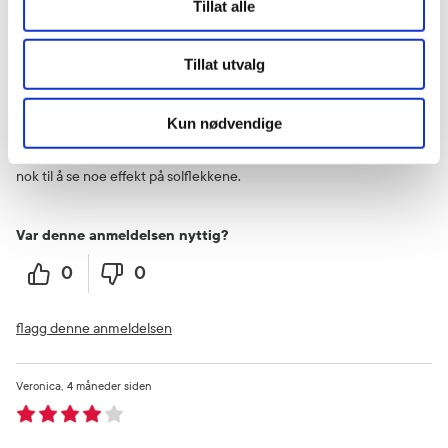
flagg denne anmeldelsen
Tillat alle
Anna
1 måneder siden
Tillat utvalg
Kun nødvendige
Bra produkt
Jeg liker konsistensen, kjølende og trekker fort inn. Ikke brukt lenge
nok til å se noe effekt på solflekkene.
Var denne anmeldelsen nyttig?
0
0
flagg denne anmeldelsen
Veronica
4 måneder siden