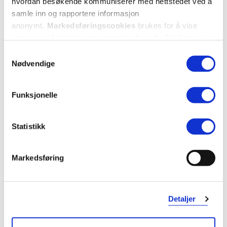
hvordan besøkende kommuniserer med nettstedet ved å
samle inn og rapportere informasjon
anonymt.
Markedsføringscookies
brukes for å vise
annonser på tredjeparts nettsteder basert på informasjon
om dine besøk på vår nettside.
Samtykkevalg
Nødvendige
Vurdert av 7 kunder
Funksjonelle
Torgunn
12 dager siden
Statistikk
Anbefales 👍🏻
Dette er en krem som faktisk fungerer,drøy og effektiv 👍🏻
Markedsføring
Var denne anmeldelsen nyttig?
Detaljer
0
0