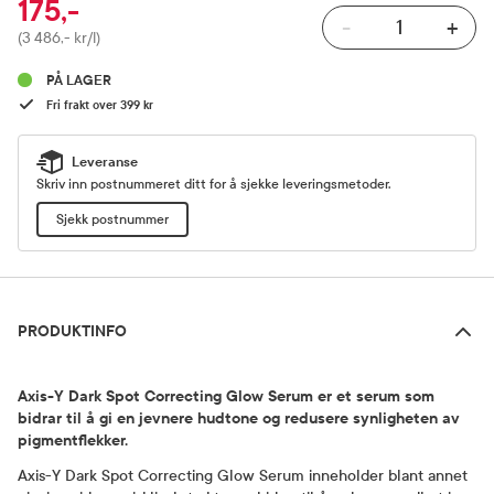
175,-
-
+
Pris
(3 486,- kr/l)
PÅ LAGER
Fri frakt over 399 kr
Leveranse
Skriv inn postnummeret ditt for å sjekke leveringsmetoder.
Sjekk postnummer
Produktinfo
PRODUKTINFO
Axis-Y Dark Spot Correcting Glow Serum er et serum som
bidrar til å gi en jevnere hudtone og redusere synligheten av
pigmentflekker.
Axis-Y Dark Spot Correcting Glow Serum inneholder blant annet