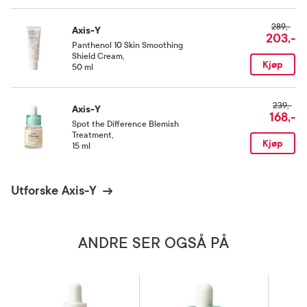
289,-
Axis-Y
203,-
Panthenol 10 Skin Smoothing
Shield Cream
,
Kjøp
50 ml
239,-
Axis-Y
168,-
Spot the Difference Blemish
Treatment
,
Kjøp
15 ml
Utforske Axis-Y
ANDRE SER OGSÅ PÅ