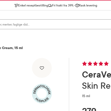
Enkel reseptbestilling
Fri frakt fra 399,-
Rask levering
gn for å se forslag, eller trykk søk.
 Cream, 15 ml
CeraV
Skin 
15 ml
RABATTPROSENT