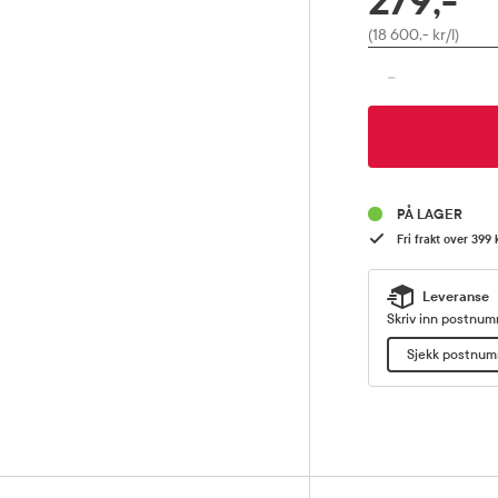
279,-
Pris
(18 600,- kr/l)
-
PÅ LAGER
Fri frakt over 399 
Leveranse
Skriv inn postnumm
Sjekk postnu