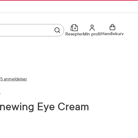
Utfør søk
Min profil
Handlekurv
Resepter
Min profil
Kjøp reseptvare
Logg inn
Min profil
Reseptoversikt
5 anmeldelser
Mine favoritter
Resepthistorikk
e
Mine bestillinger
Meldinger fra farmasøyten
Renewing Eye Cream
Kundeservice
33 74 03 24