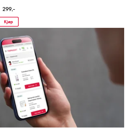
299,-
Kjøp