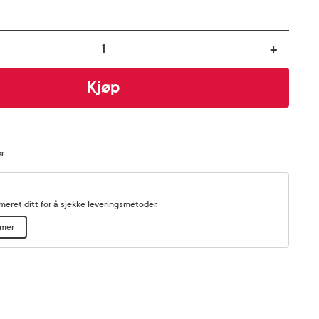
+
Kjøp
kr
eret ditt for å sjekke leveringsmetoder.
mmer