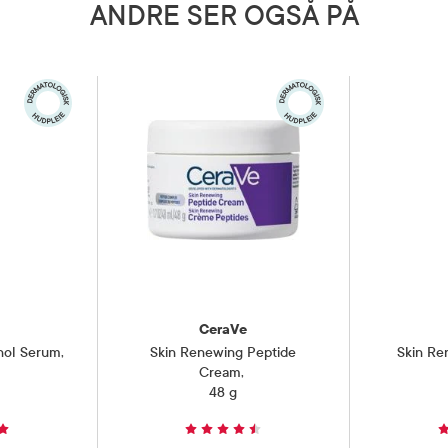
ANDRE SER OGSÅ PÅ
CeraVe
nol Serum
,
Skin Renewing Peptide
Skin Re
Cream
,
48 g