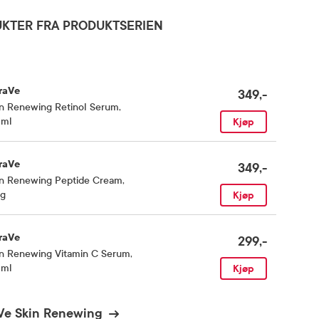
KTER FRA PRODUKTSERIEN
raVe
349,-
in Renewing Retinol Serum
,
 ml
Kjøp
raVe
349,-
in Renewing Peptide Cream
,
 g
Kjøp
raVe
299,-
in Renewing Vitamin C Serum
,
 ml
Kjøp
Ve Skin Renewing