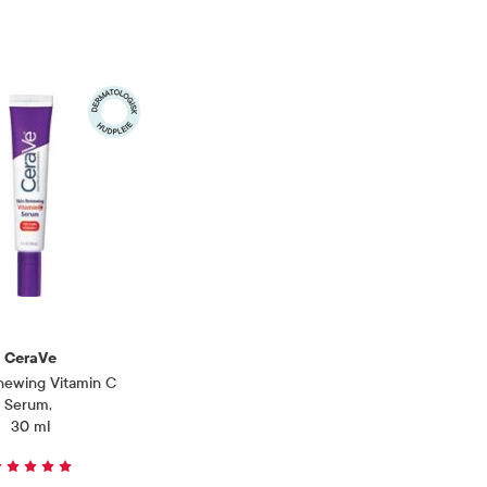
CeraVe
newing Vitamin C
Serum
,
30 ml