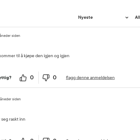
åneder siden
 kommer til å kjøpe den igjen og igjen
0
0
flagg denne anmeldelsen
ttig?
åneder siden
seg raskt inn