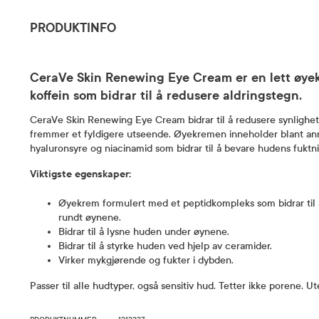
PRODUKTINFO
CeraVe Skin Renewing Eye Cream er en lett øye
koffein som bidrar til å redusere aldringstegn.
CeraVe Skin Renewing Eye Cream bidrar til å redusere synligheten
fremmer et fyldigere utseende. Øyekremen inneholder blant anne
hyaluronsyre og niacinamid som bidrar til å bevare hudens fuktni
Viktigste egenskaper:
Øyekrem formulert med et peptidkompleks som bidrar til å
rundt øynene.
Bidrar til å lysne huden under øynene.
Bidrar til å styrke huden ved hjelp av ceramider.
Virker mykgjørende og fukter i dybden.
Passer til alle hudtyper, også sensitiv hud. Tetter ikke porene. U