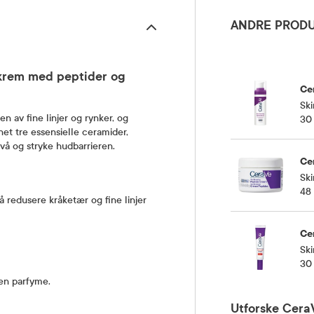
ANDRE PRODU
krem med peptider og
Ce
Sk
 av fine linjer og rynker, og
30
t tre essensielle ceramider,
vå og stryke hudbarrieren.
Ce
Sk
48
 redusere kråketær og fine linjer
Ce
Sk
30
ten parfyme.
Utforske Cera