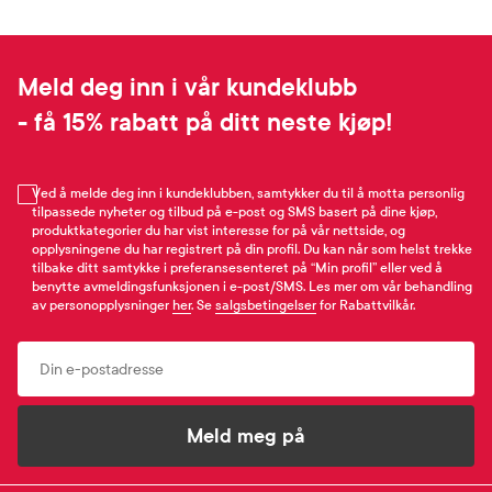
Meld deg inn i vår kundeklubb
- få 15% rabatt på ditt neste kjøp!
Ved å melde deg inn i kundeklubben, samtykker du til å motta personlig
tilpassede nyheter og tilbud på e-post og SMS basert på dine kjøp,
produktkategorier du har vist interesse for på vår nettside, og
opplysningene du har registrert på din profil. Du kan når som helst trekke
tilbake ditt samtykke i preferansesenteret på “Min profil” eller ved å
benytte avmeldingsfunksjonen i e-post/SMS. Les mer om vår behandling
av personopplysninger
her
. Se
salgsbetingelser
for Rabattvilkår.
Email
Meld meg på