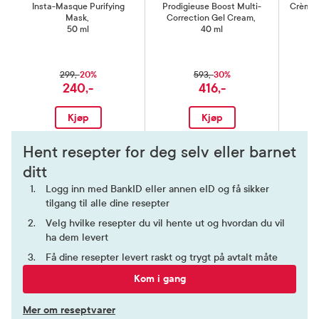
Insta-Masque Purifying
Prodigieuse Boost Multi-
Crème 
Mask
,
Correction Gel Cream
,
50 ml
40 ml
20%
30%
299,-
593,-
240,-
416,-
Kjøp
Kjøp
Hent resepter for deg selv eller barnet
ditt
Logg inn med BankID eller annen eID og få sikker
tilgang til alle dine resepter
Velg hvilke resepter du vil hente ut og hvordan du vil
ha dem levert
Få dine resepter levert raskt og trygt på avtalt måte
Kom i gang
Mer om reseptvarer