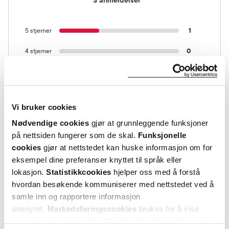
3 anmeldelser
5 stjerner
1
4 stjerner
0
3 stjerner
0
2 stjerner
1
Vi bruker cookies
1 stjerne
1
Nødvendige cookies
gjør at grunnleggende funksjoner
på nettsiden fungerer som de skal.
Funksjonelle
cookies
gjør at nettstedet kan huske informasjon om for
eksempel dine preferanser knyttet til språk eller
lokasjon.
Statistikkcookies
hjelper oss med å forstå
hvordan besøkende kommuniserer med nettstedet ved å
samle inn og rapportere informasjon
Vurdert av 3 kunder
anonymt.
Markedsføringscookies
brukes for å vise
annonser på tredjeparts nettsteder basert på informasjon