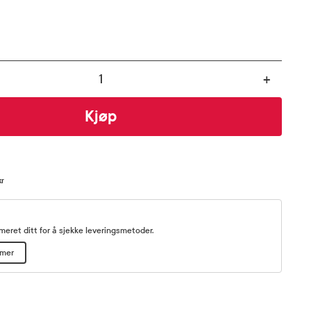
+
Kjøp
kr
eret ditt for å sjekke leveringsmetoder.
mmer