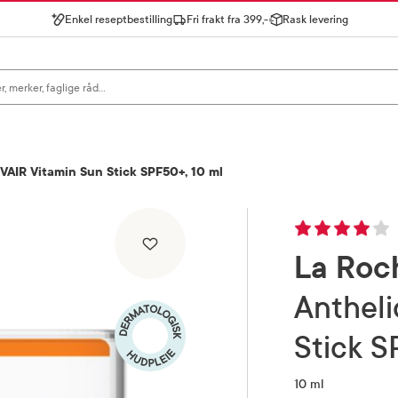
Enkel reseptbestilling
Fri frakt fra 399,-
Rask levering
gn for å se forslag, eller trykk søk.
AIR Vitamin Sun Stick SPF50+​, 10 ml
La Roc
Anthelios UVAIR Vitamin Sun
Stick S
10 ml