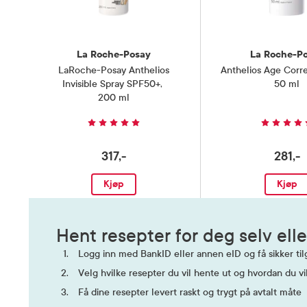
La Roche-Posay
La Roche-P
LaRoche-Posay Anthelios
Anthelios Age Corr
Invisible Spray SPF50+
,
50 ml
200 ml
317,-
281,-
Kjøp
Kjøp
Hent resepter for deg selv elle
Logg inn med BankID eller annen eID og få sikker tilg
Velg hvilke resepter du vil hente ut og hvordan du vi
Få dine resepter levert raskt og trygt på avtalt måte