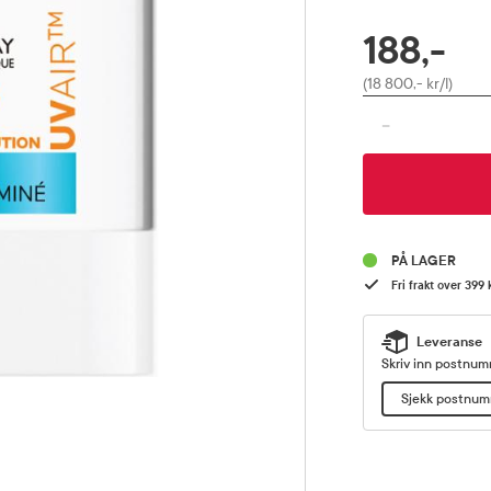
188,-
RABATTPROSENT
Pris
(18 800,- kr/l)
-
PÅ LAGER
Fri frakt over 399 
Leveranse
Skriv inn postnumm
Sjekk postnu