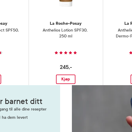
osay
La Roche-Posay
La 
ect SPF50
,
Anthelios Lotion SPF30
,
Anthel
250 ml
Dermo-Pe
Sp
245,-
Kjøp
r barnet ditt
ang til alle dine resepter
l ha dem levert