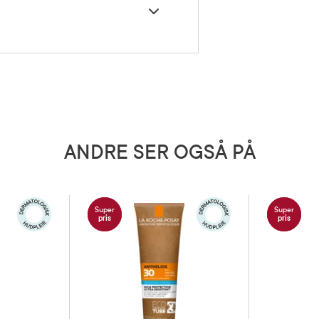
u går ut i solen. Påfør igjen jevnlig
etter at du har badet eller tørket
t håndkle.
iheptanoin, Dibutyl Lauroyl Glutamide,
 Ethylhexyl Triazone, Diethylhexyl Butamido
s Extract, Tocopherol (F.I.L. N70076912/1).
 alltid ingredienslisten på det produktet du
t små barn for direkte sollys. Unngå
nering for solen, da det kan
lvorlig helseskade. Unngå
ng midt på dagen. Solprodukter gir
ANDRE SER OGSÅ PÅ
 beskyttelse.
5 grader)
Super
Super
pris
pris