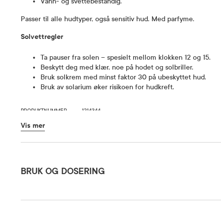
Vann- og svettebestandig.
Passer til alle hudtyper, også sensitiv hud. Med parfyme.
Solvettregler
Ta pauser fra solen – spesielt mellom klokken 12 og 15.
Beskytt deg med klær, noe på hodet og solbriller.
Bruk solkrem med minst faktor 30 på ubeskyttet hud.
Bruk av solarium øker risikoen for hudkreft.
PRODUKTNUMMER
1214344
VARENUMMER
888382
Vis mer
Bruk og dosering
BRUK OG DOSERING
Ingredienser
Bruk stift