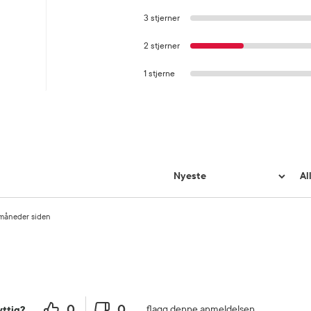
3 stjerner
2 stjerner
1 stjerne
måneder siden
0
0
flagg denne anmeldelsen
ttig?