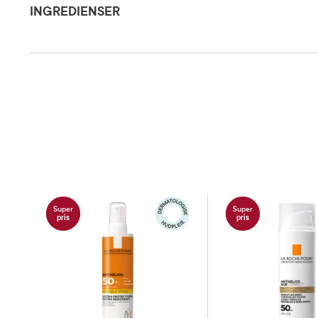
ører) før d
INGREDIENSER
og særlig 
Dosering og bruksområde
deg med e
Octyldodecanol, Isoamyl Laurate, Diethylamino Hydroxybenzoyl Hexyl Benzoate, Tr
Dibutyl Ethylhexanoyl Glutamide, Bis-Ethylhexyloxyphenol Methoxyphenyl Triazine,
Triazone, Parfum / Fragrance, Caprylic/Capric Triglyceride, Haematococcus Pluviali
Endringer i et produkts ingrediensliste kan forekomme fra tid til annen. Sjekk derfor
Ikke utset
har kjøpt.
overekspo
Forsiktighetsregler
medføre a
eksponeri
ikke 100 %
Oppbevaringsbetingelser
Rom (15-2
Super
Super
pris
pris