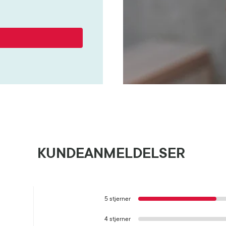
KUNDEANMELDELSER
5 stjerner
4 stjerner