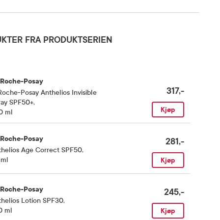
KTER FRA PRODUKTSERIEN
 Roche-Posay
317,-
oche-Posay Anthelios Invisible
ray SPF50+
,
Kjøp
0 ml
 Roche-Posay
281,-
thelios Age Correct SPF50
,
 ml
Kjøp
 Roche-Posay
245,-
helios Lotion SPF30
,
0 ml
Kjøp