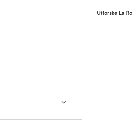
Utforske La R
en på utsatte områder (nese, kinn,