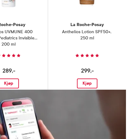
Roche-Posay
La Roche-Posay
ios UVMUNE 400
Anthelios Lotion SPF50+
,
diatrics Invisible
250 ml
ray SPF50+
200 ml
,
289,-
299,-
Kjøp
Kjøp