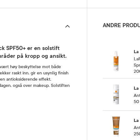
ANDRE PRODU
k SPF50+ er en solstift
La
råder på kropp og ansikt.
LaR
Sp
svært høy beskyttelse mot både
20
kker raskt inn, gir en usynlig finish
 en antioksiderende effekt.
 dagen, også over makeup. Solstiften
La
An
50
La
Ant
25