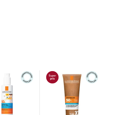
Super
pris