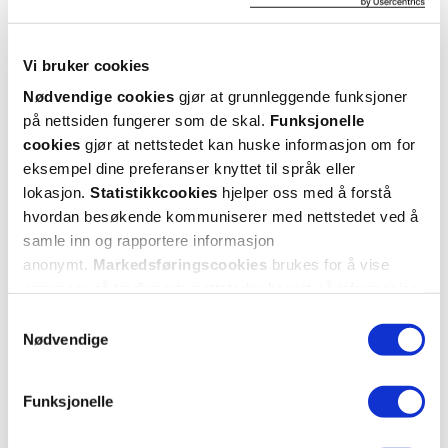
Christina
6 måneder siden
Vi bruker cookies
Helt grei
Nødvendige cookies
gjør at grunnleggende funksjoner
på nettsiden fungerer som de skal.
Funksjonelle
Helt grei. Ikke verdt pengene for min del. Funker helt ok som
fuktighetskrem/solkrem, men lite imponerende som primer. Lukter
cookies
gjør at nettstedet kan huske informasjon om for
solkrem.
eksempel dine preferanser knyttet til språk eller
lokasjon.
Statistikkcookies
hjelper oss med å forstå
hvordan besøkende kommuniserer med nettstedet ved å
Var denne anmeldelsen nyttig?
samle inn og rapportere informasjon
0
0
anonymt.
Markedsføringscookies
brukes for å vise
annonser på tredjeparts nettsteder basert på informasjon
om dine besøk på vår nettside.
flagg denne anmeldelsen
Samtykkevalg
Nødvendige
Rita
1 år siden
Funksjonelle
Bra produk