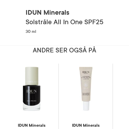
IDUN Minerals
Solstråle All In One SPF25
30 ml
ANDRE SER OGSÅ PÅ
IDUN Minerals
IDUN Minerals
I