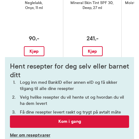
Neglelakk
,
Mineral Skin Tint SPF 30
,
Moisturi
Onyx, 11 ml
Deep, 27 ml
T
90,-
241,-
Kjøp
Kjøp
Hent resepter for deg selv eller barnet
ditt
Logg inn med BankID eller annen eID og få sikker
tilgang til alle dine resepter
Velg hvilke resepter du vil hente ut og hvordan du vil
ha dem levert
Få dine resepter levert raskt og trygt på avtalt måte
Kom i gang
Mer om reseptvarer