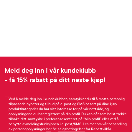
Meld deg inn i vår kundeklubb
- få 15% rabatt på ditt neste kjøp!
Ved å melde deg inn i kundeklubben, samtykker du til å motta personlig
tilpassede nyheter og tilbud på e-post og SMS basert på dine kjøp,
produktkategorier du har vist interesse for på vår nettside, og
opplysningene du har registrert på din profil. Du kan når som helst trekke
tilbake ditt samtykke i preferansesenteret på “Min profil” eller ved å
benytte avmeldingsfunksjonen i e-post/SMS. Les mer om vår behandling
av personopplysninger
her
. Se
salgsbetingelser
for Rabattvilkår.