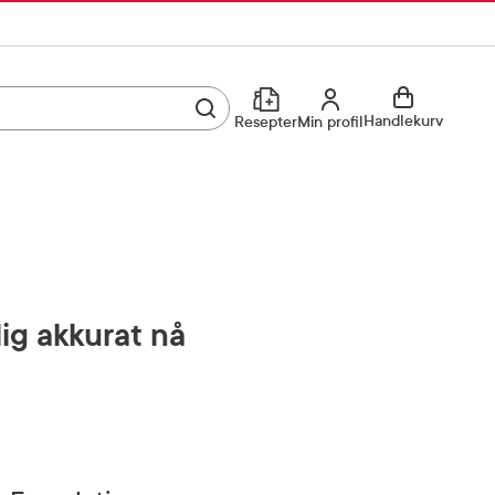
Utfør søk
Min profil
Handlekurv
Resepter
Min profil
Kjøp reseptvare
Logg inn
Min profil
Reseptoversikt
Mine favoritter
Resepthistorikk
lig akkurat nå
Mine bestillinger
Meldinger fra farmasøyten
Kundeservice
33 74 03 24