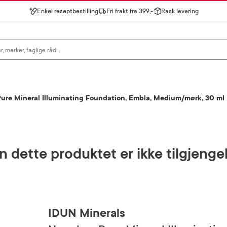
Enkel reseptbestilling
Fri frakt fra 399,-
Rask levering
gn for å se forslag, eller trykk søk.
Pure Mineral Illuminating Foundation, Embla, Medium/mørk, 30 ml
 dette produktet er ikke tilgjenge
IDUN Minerals