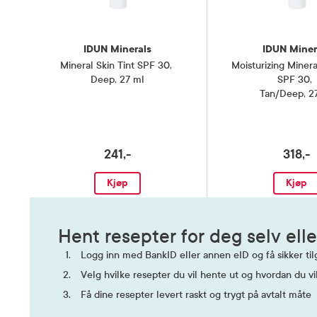
IDUN Minerals
IDUN Miner
Mineral Skin Tint SPF 30
,
Moisturizing Minera
Deep, 27 ml
SPF 30
,
Tan/Deep, 2
241,-
318,-
Kjøp
Kjøp
Hent resepter for deg selv elle
Logg inn med BankID eller annen eID og få sikker tilg
Velg hvilke resepter du vil hente ut og hvordan du vi
Få dine resepter levert raskt og trygt på avtalt måte