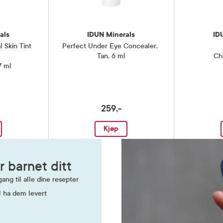
als
IDUN Minerals
ID
l Skin Tint
Perfect Under Eye Concealer
,
Tan, 6 ml
Cha
7 ml
259,-
Kjøp
r barnet ditt
ang til alle dine resepter
l ha dem levert