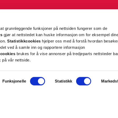
g tilpassede nyheter og tilbud på e-post og SMS
nettside, og opplysningene du har registrert på din
teret på “Min profil” eller ved å benytte
rsonopplysninger
her
. Se
salgsbetingelser
for
 at grunnleggende funksjoner på nettsiden fungerer som de
es
gjør at nettstedet kan huske informasjon om for eksempel din
sjon.
Statistikkcookies
hjelper oss med å forstå hvordan besøk
Meld meg på
et ved å samle inn og rapportere informasjon
cookies
brukes for å vise annonser på tredjeparts nettsteder ba
 på vår nettside.
Funksjonelle
Statistikk
Markedsf
ON
SUPPORT
iet.no
Kontakt oss
oss
Frakt og levering
takt
Betalingsmåter