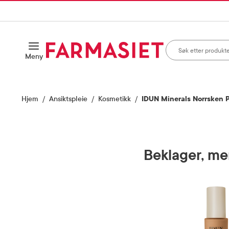
HANDLEKURVEN
IL INNHOLD
Søk i apotek
Åpne
Meny
Skriv inn minst ett te
Hjem
Ansiktspleie
Kosmetikk
IDUN Minerals Norrsken 
Beklager, men