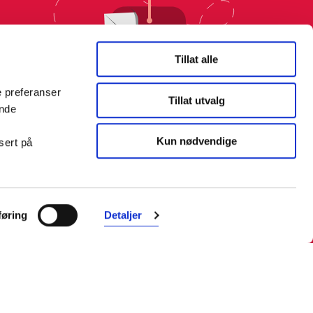
Tillat alle
e preferanser
Tillat utvalg
ende
Kun nødvendige
sert på
øring
Detaljer
Farmasiet er Norges ledende
nettapotek. Med tusenvis av
produkter i vårt sortiment og et team
med farmasøyter, kan vi hjelpe og
veilede deg trygt og raskt med dine