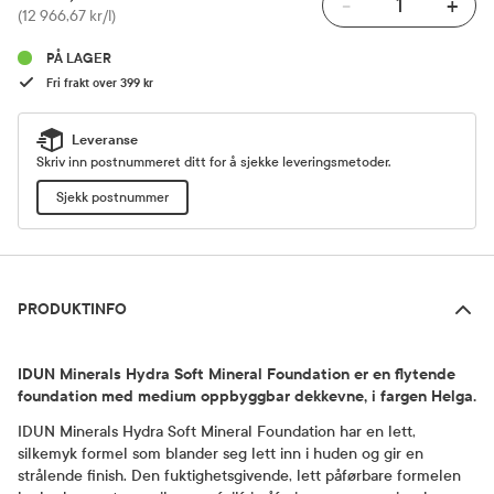
-
+
Pris
(12 966,67 kr/l)
PÅ LAGER
Fri frakt over 399 kr
Leveranse
Skriv inn postnummeret ditt for å sjekke leveringsmetoder.
Sjekk postnummer
Produktinfo
PRODUKTINFO
IDUN Minerals Hydra Soft Mineral Foundation er en flytende
foundation med medium oppbyggbar dekkevne, i fargen Helga.
IDUN Minerals Hydra Soft Mineral Foundation har en lett,
silkemyk formel som blander seg lett inn i huden og gir en
strålende finish. Den fuktighetsgivende, lett påførbare formelen