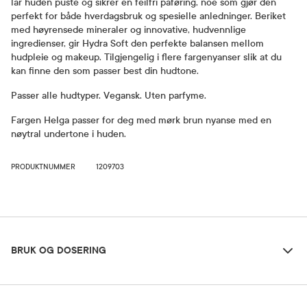
lar huden puste og sikrer en feilfri påføring, noe som gjør den
perfekt for både hverdagsbruk og spesielle anledninger. Beriket
med høyrensede mineraler og innovative, hudvennlige
ingredienser, gir Hydra Soft den perfekte balansen mellom
hudpleie og makeup. Tilgjengelig i flere fargenyanser slik at du
kan finne den som passer best din hudtone.
Passer alle hudtyper. Vegansk. Uten parfyme.
Fargen Helga passer for deg med mørk brun nyanse med en
nøytral undertone i huden.
PRODUKTNUMMER
1209703
Bruk og dosering
BRUK OG DOSERING
Ingredienser
Dosering og bruksområde