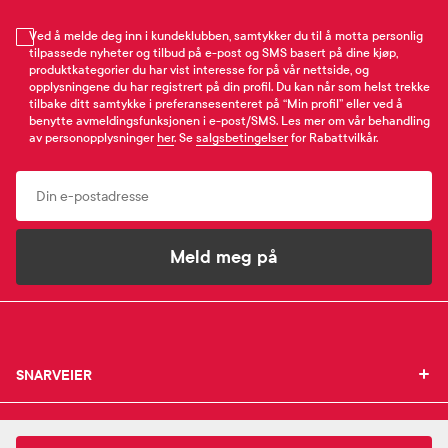
Ved å melde deg inn i kundeklubben, samtykker du til å motta personlig
tilpassede nyheter og tilbud på e-post og SMS basert på dine kjøp,
produktkategorier du har vist interesse for på vår nettside, og
opplysningene du har registrert på din profil. Du kan når som helst trekke
tilbake ditt samtykke i preferansesenteret på “Min profil” eller ved å
benytte avmeldingsfunksjonen i e-post/SMS. Les mer om vår behandling
av personopplysninger
her
. Se
salgsbetingelser
for Rabattvilkår.
Email
Meld meg på
SNARVEIER
SNARVEIER
INFORMASJON
Min profil
INFORMASJON
Mine favoritter