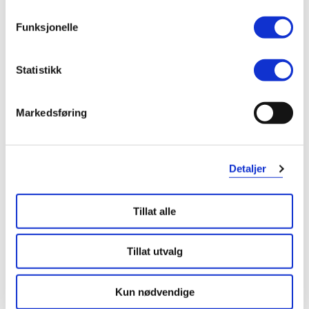
Mineral Skin Tint SPF 30
,
Moisturizing Mineral Skin Tint
Deep, 27 ml
SPF 30
,
Funksjonelle
Tan/Deep, 27 ml
Statistikk
241,-
318,-
Markedsføring
Kjøp
Kjøp
Hent resepter for deg selv eller barnet
ditt
Detaljer
Logg inn med BankID eller annen eID og få sikker
tilgang til alle dine resepter
Tillat alle
Velg hvilke resepter du vil hente ut og hvordan du vil
ha dem levert
Få dine resepter levert raskt og trygt på avtalt måte
Tillat utvalg
Kom i gang
Kun nødvendige
Mer om reseptvarer