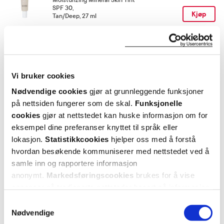
SPF 30
,
Kjøp
Tan/Deep, 27 ml
Utforske IDUN Minerals Make-up
Vi bruker cookies
ANDRE SER OGSÅ PÅ
Nødvendige cookies
gjør at grunnleggende funksjoner
på nettsiden fungerer som de skal.
Funksjonelle
cookies
gjør at nettstedet kan huske informasjon om for
eksempel dine preferanser knyttet til språk eller
lokasjon.
Statistikkcookies
hjelper oss med å forstå
hvordan besøkende kommuniserer med nettstedet ved å
samle inn og rapportere informasjon
anonymt.
Markedsføringscookies
brukes for å vise
annonser på tredjeparts nettsteder basert på informasjon
om dine besøk på vår nettside.
Samtykkevalg
Nødvendige
IDUN Minerals
IDUN Minerals
I