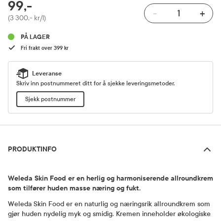
RABATTPROSENT
99,-
-
+
Pris
(3 300,- kr/l)
PÅ LAGER
Fri frakt over 399 kr
Leveranse
Skriv inn postnummeret ditt for å sjekke leveringsmetoder.
Sjekk postnummer
Produktinfo
PRODUKTINFO
Weleda Skin Food er en herlig og harmoniserende allroundkrem
som tilfører huden masse næring og fukt.
Weleda Skin Food er en naturlig og næringsrik allroundkrem som
gjør huden nydelig myk og smidig. Kremen inneholder økologiske