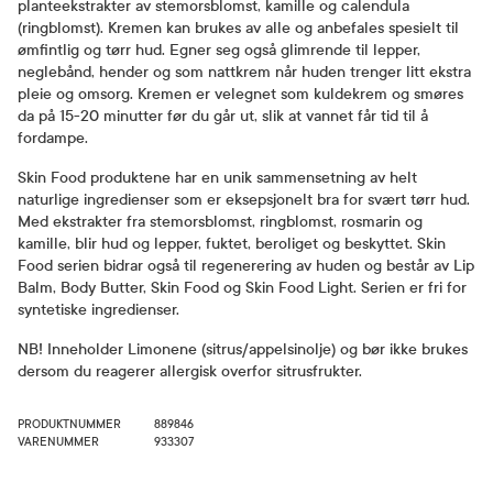
planteekstrakter av stemorsblomst, kamille og calendula
(ringblomst). Kremen kan brukes av alle og anbefales spesielt til
ømfintlig og tørr hud. Egner seg også glimrende til lepper,
neglebånd, hender og som nattkrem når huden trenger litt ekstra
pleie og omsorg. Kremen er velegnet som kuldekrem og smøres
da på 15-20 minutter før du går ut, slik at vannet får tid til å
fordampe.
Skin Food produktene har en unik sammensetning av helt
naturlige ingredienser som er eksepsjonelt bra for svært tørr hud.
Med ekstrakter fra stemorsblomst, ringblomst, rosmarin og
kamille, blir hud og lepper, fuktet, beroliget og beskyttet. Skin
Food serien bidrar også til regenerering av huden og består av Lip
Balm, Body Butter, Skin Food og Skin Food Light. Serien er fri for
syntetiske ingredienser.
NB! Inneholder Limonene (sitrus/appelsinolje) og bør ikke brukes
dersom du reagerer allergisk overfor sitrusfrukter.
PRODUKTNUMMER
889846
VARENUMMER
933307