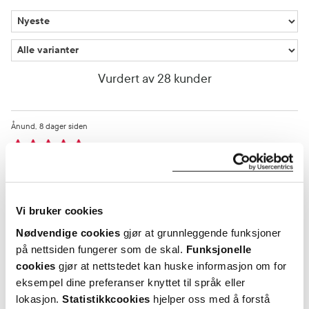
Vurdert av 28 kunder
Ånund
8 dager siden
God mot sår/ømfintlig hud
Overraskende bra effekt mot sår/ømfintlig hud.
Vi bruker cookies
Var denne anmeldelsen nyttig?
Nødvendige cookies
gjør at grunnleggende funksjoner
på nettsiden fungerer som de skal.
Funksjonelle
0
0
cookies
gjør at nettstedet kan huske informasjon om for
eksempel dine preferanser knyttet til språk eller
flagg denne anmeldelsen
lokasjon.
Statistikkcookies
hjelper oss med å forstå