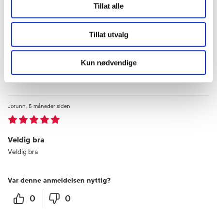
Deilig naturlig krem som gir masse næring til huden
Tillat alle
Var denne anmeldelsen nyttig?
Tillat utvalg
0
0
Kun nødvendige
flagg denne anmeldelsen
Jorunn
5 måneder siden
Veldig bra
Veldig bra
Var denne anmeldelsen nyttig?
0
0