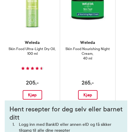
Weleda
Weleda
Skin Food Ultra-Light Dry Oil
,
Skin Food Nourishing Night
S
100 ml
Cream
,
40 ml
205,-
265,-
Kjøp
Kjøp
Hent resepter for deg selv eller barnet
ditt
Logg inn med BankID eller annen eID og få sikker
tilgang til alle dine resepter