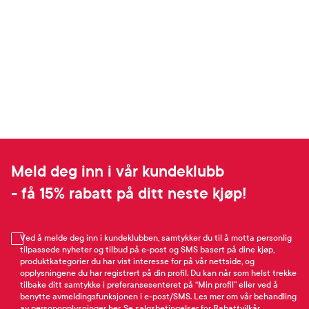
Meld deg inn i vår kundeklubb
- få 15% rabatt på ditt neste kjøp!
Ved å melde deg inn i kundeklubben, samtykker du til å motta personlig
tilpassede nyheter og tilbud på e-post og SMS basert på dine kjøp,
produktkategorier du har vist interesse for på vår nettside, og
opplysningene du har registrert på din profil. Du kan når som helst trekke
tilbake ditt samtykke i preferansesenteret på “Min profil” eller ved å
benytte avmeldingsfunksjonen i e-post/SMS. Les mer om vår behandling
av personopplysninger
her
. Se
salgsbetingelser
for Rabattvilkår.