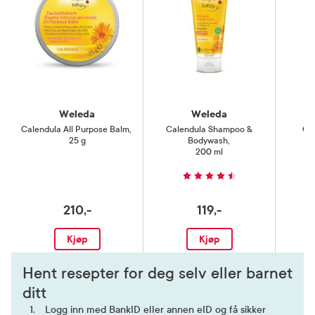
Weleda
Weleda
Calendula All Purpose Balm
,
Calendula Shampoo &
Ca
25 g
Bodywash
,
200 ml
210,-
119,-
Kjøp
Kjøp
Hent resepter for deg selv eller barnet
ditt
Logg inn med BankID eller annen eID og få sikker