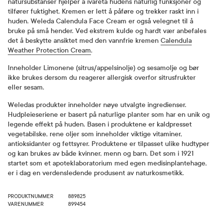
natursubstanser hjelper å ivareta hudens naturlig funksjoner og
tilfører fuktighet. Kremen er lett å påføre og trekker raskt inn i
huden. Weleda Calendula Face Cream er også velegnet til å
bruke på små hender. Ved ekstrem kulde og hardt vær anbefales
det å beskytte ansiktet med den vannfrie kremen
Calendula
Weather Protection Cream
.
Inneholder Limonene (sitrus/appelsinolje) og sesamolje og bør
ikke brukes dersom du reagerer allergisk overfor sitrusfrukter
eller sesam.
Weledas produkter inneholder nøye utvalgte ingredienser.
Hudpleieseriene er basert på naturlige planter som har en unik og
legende effekt på huden. Basen i produktene er kaldpresset
vegetabilske, rene oljer som inneholder viktige vitaminer,
antioksidanter og fettsyrer. Produktene er tilpasset ulike hudtyper
og kan brukes av både kvinner, menn og barn. Det som i 1921
startet som et apoteklaboratorium med egen medisinplantehage,
er i dag en verdensledende produsent av naturkosmetikk.
PRODUKTNUMMER
889825
VARENUMMER
899454