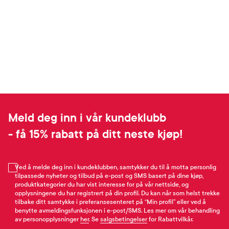
Meld deg inn i vår kundeklubb
- få 15% rabatt på ditt neste kjøp!
Ved å melde deg inn i kundeklubben, samtykker du til å motta personlig
tilpassede nyheter og tilbud på e-post og SMS basert på dine kjøp,
produktkategorier du har vist interesse for på vår nettside, og
opplysningene du har registrert på din profil. Du kan når som helst trekke
tilbake ditt samtykke i preferansesenteret på “Min profil” eller ved å
benytte avmeldingsfunksjonen i e-post/SMS. Les mer om vår behandling
av personopplysninger
her
. Se
salgsbetingelser
for Rabattvilkår.