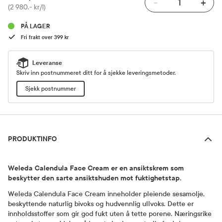
-
+
Pris
(2 980,- kr/l)
PÅ LAGER
Fri frakt over 399 kr
Leveranse
Skriv inn postnummeret ditt for å sjekke leveringsmetoder.
Sjekk postnummer
Produktinfo
PRODUKTINFO
Weleda Calendula Face Cream er en ansiktskrem som
beskytter den sarte ansiktshuden mot fuktighetstap.
Weleda Calendula Face Cream inneholder pleiende sesamolje,
beskyttende naturlig bivoks og hudvennlig ullvoks. Dette er
innholdsstoffer som gir god fukt uten å tette porene. Næringsrike