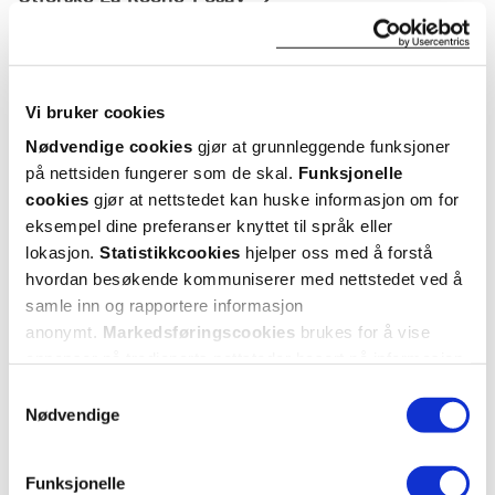
ANDRE SER OGSÅ PÅ
Vi bruker cookies
Nødvendige cookies
gjør at grunnleggende funksjoner
Super
Super
pris
pris
på nettsiden fungerer som de skal.
Funksjonelle
cookies
gjør at nettstedet kan huske informasjon om for
eksempel dine preferanser knyttet til språk eller
lokasjon.
Statistikkcookies
hjelper oss med å forstå
hvordan besøkende kommuniserer med nettstedet ved å
samle inn og rapportere informasjon
anonymt.
Markedsføringscookies
brukes for å vise
annonser på tredjeparts nettsteder basert på informasjon
La Roche-Posay
La Roche-Posay
La
om dine besøk på vår nettside.
Samtykkevalg
Lipikar Cream Light AP+M
,
Anthelios Lotion SPF30
,
Anthe
200 ml
250 ml
Nødvendige
Funksjonelle