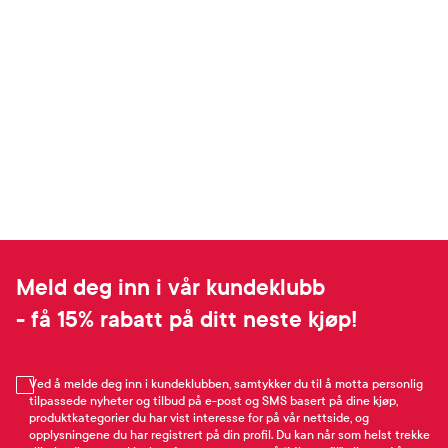
Meld deg inn i vår kundeklubb
- få 15% rabatt på ditt neste kjøp!
Ved å melde deg inn i kundeklubben, samtykker du til å motta personlig
tilpassede nyheter og tilbud på e-post og SMS basert på dine kjøp,
produktkategorier du har vist interesse for på vår nettside, og
opplysningene du har registrert på din profil. Du kan når som helst trekke