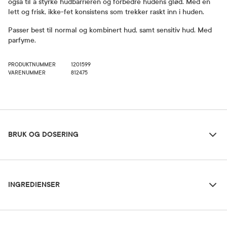
også til å styrke hudbarrieren og forbedre hudens glød. Med en
lett og frisk, ikke-fet konsistens som trekker raskt inn i huden.
Passer best til normal og kombinert hud, samt sensitiv hud. Med
parfyme.
PRODUKTNUMMER
1201599
VARENUMMER
812475
Bruk og dosering
BRUK OG DOSERING
Ingredienser
Dosering og bruksområde
INGREDIENSER
Påføres ren hud morgen og kveld. Unngå øyepartiet. Husk å
bruke en passende solkrem ved intens og langvarig
soleksponering. Til ansikt og hals.
Aqua/Water/Eau, Glycerin, Isopropyl Palmitate, Ethylhexyl Salicylate, Pentylene
Glycol, Alcohol Denat., Bis-Ethylhexyloxyphenol Methoxyphenyl Triazine, Butyl