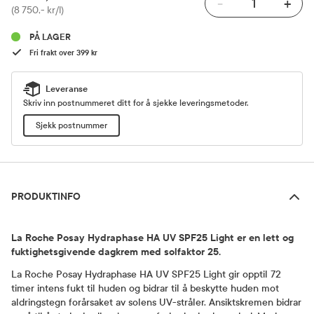
-
+
Pris
(8 750,- kr/l)
PÅ LAGER
Fri frakt over 399 kr
Leveranse
Skriv inn postnummeret ditt for å sjekke leveringsmetoder.
Sjekk postnummer
Produktinfo
PRODUKTINFO
La Roche Posay Hydraphase HA UV SPF25 Light er en lett og
fuktighetsgivende dagkrem med solfaktor 25.
La Roche Posay Hydraphase HA UV SPF25 Light gir opptil 72
timer intens fukt til huden og bidrar til å beskytte huden mot
aldringstegn forårsaket av solens UV-stråler. Ansiktskremen bidrar