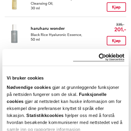
Oligopeptide-29, Oligopeptide-32, Palmitoyl Pentapeptide-4.
Cleansing Oil
,
Kjøp
30 ml
335,-
haruharu wonder
201,-
Black Rice Hyaluronic Essence
,
50 ml
Kjøp
329,-
haruharu wonder
231,-
Black Rice Bakuchiol Eye
Cream
,
Kjøp
20 ml
Vi bruker cookies
Nødvendige cookies
gjør at grunnleggende funksjoner
Utforske haruharu wonder
på nettsiden fungerer som de skal.
Funksjonelle
cookies
gjør at nettstedet kan huske informasjon om for
eksempel dine preferanser knyttet til språk eller
lokasjon.
Statistikkcookies
hjelper oss med å forstå
ANDRE SER OGSÅ PÅ
hvordan besøkende kommuniserer med nettstedet ved å
samle inn og rapportere informasjon