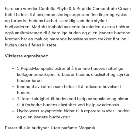
haruharu wonder Centella Phyto & 5 Peptide Concentrate Cream
Refill bidrar til å bekjempe aldringstegn som fine linjer og rynker
og forbedre hudens fasthet, samtidig som den styrker
hudbarrieren. Med sitt innhold av centella asiatica-ekstrakt bidrar
også ansiktskremen til å berolige huden og gi en jevnere hudtone.
Kremen har en myk og nærende konsistens som trekker fint inn i
huden uten å føles klissete.
Viktigste egenskaper:
5 Peptid-kompleks bidrar til å fremme hudens naturlige
kollagenproduksjon, forbedrer hudens elastisitet og styrker
hudbarrieren.
Innehold av koffein som bidrar til å redusere hevelser i
huden.
Tilfører fuktighet til huden ved hjelp av squalane og bidrar
til å forbedre hudens elastisitet ved hjelp av adenosin.
Hydrolysert soyaprotein bidrar til å reparere skader i huden
og gi en jevnere hudtekstur.
Passer til alle hudtyper. Uten parfyme. Vegansk.