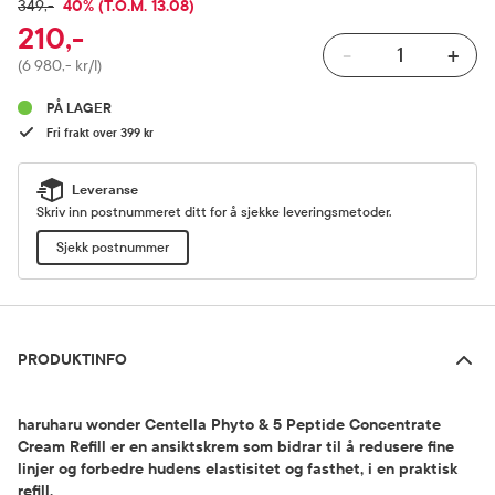
RABATTPROSENT
40% (T.O.M. 13.08)
FULLPRIS
349,-
210,-
-
+
Pris
(6 980,- kr/l)
PÅ LAGER
Fri frakt over 399 kr
Leveranse
Skriv inn postnummeret ditt for å sjekke leveringsmetoder.
Sjekk postnummer
Produktinfo
PRODUKTINFO
haruharu wonder Centella Phyto & 5 Peptide Concentrate
Cream Refill er en ansiktskrem som bidrar til å redusere fine
linjer og forbedre hudens elastisitet og fasthet, i en praktisk
refill.