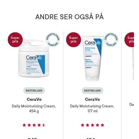
ANDRE SER OGSÅ PÅ
Super
Super
Super
pris
pris
pris
BESTSELGER
BESTSELGER
CeraVe
CeraVe
Daily
Daily Moisturising Cream
,
Daily Moisturising Cream
,
454 g
177 ml