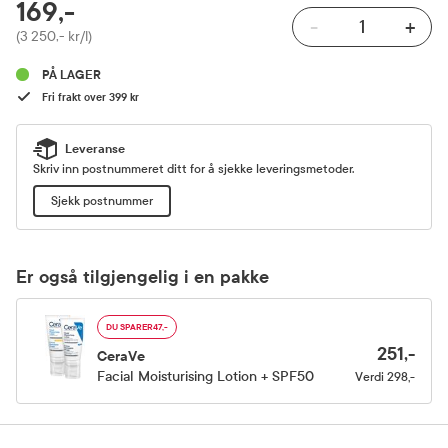
RABATTPROSENT
169,-
-
+
Pris
(3 250,- kr/l)
PÅ LAGER
Fri frakt over 399 kr
Leveranse
Skriv inn postnummeret ditt for å sjekke leveringsmetoder.
Sjekk postnummer
Er også tilgjengelig i en pakke
DU SPARER
47,-
251,-
CeraVe
Facial Moisturising Lotion + SPF50
Verdi
298,-
Produktinfo