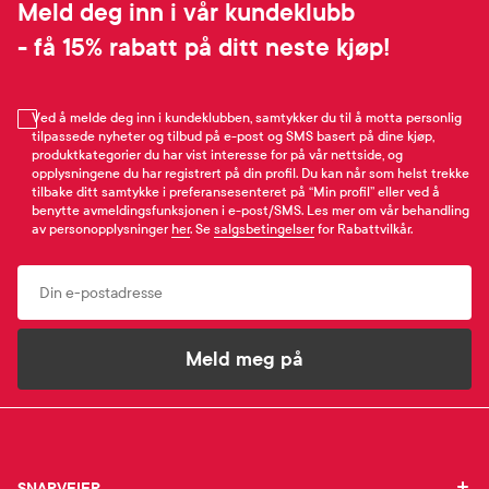
Meld deg inn i vår kundeklubb
- få 15% rabatt på ditt neste kjøp!
Ved å melde deg inn i kundeklubben, samtykker du til å motta personlig
tilpassede nyheter og tilbud på e-post og SMS basert på dine kjøp,
produktkategorier du har vist interesse for på vår nettside, og
opplysningene du har registrert på din profil. Du kan når som helst trekke
tilbake ditt samtykke i preferansesenteret på “Min profil” eller ved å
benytte avmeldingsfunksjonen i e-post/SMS. Les mer om vår behandling
av personopplysninger
her
. Se
salgsbetingelser
for Rabattvilkår.
Email
Meld meg på
SNARVEIER
SNARVEIER