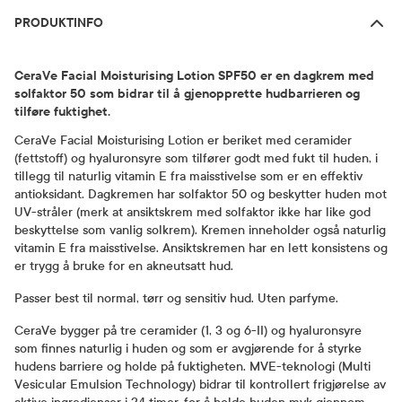
PRODUKTINFO
CeraVe Facial Moisturising Lotion SPF50 er en dagkrem med
solfaktor 50 som bidrar til å gjenopprette hudbarrieren og
tilføre fuktighet.
CeraVe Facial Moisturising Lotion er beriket med ceramider
(fettstoff) og hyaluronsyre som tilfører godt med fukt til huden, i
tillegg til naturlig vitamin E fra maisstivelse som er en effektiv
antioksidant. Dagkremen har solfaktor 50 og beskytter huden mot
UV-stråler (merk at ansiktskrem med solfaktor ikke har like god
beskyttelse som vanlig solkrem). Kremen inneholder også naturlig
vitamin E fra maisstivelse. Ansiktskremen har en lett konsistens og
er trygg å bruke for en akneutsatt hud.
Passer best til normal, tørr og sensitiv hud. Uten parfyme.
CeraVe bygger på tre ceramider (1, 3 og 6-II) og hyaluronsyre
som finnes naturlig i huden og som er avgjørende for å styrke
hudens barriere og holde på fuktigheten. MVE-teknologi (Multi
Vesicular Emulsion Technology) bidrar til kontrollert frigjørelse av