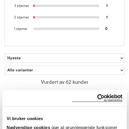
3 stjerner
1
2 stjerner
1
1 stjerne
0
Vurdert av 62 kunder
Bjørg
13 dager siden
Vi bruker cookies
God dagkrem/ solkrem
Nødvendige cookies
gjør at grunnleggende funksjoner