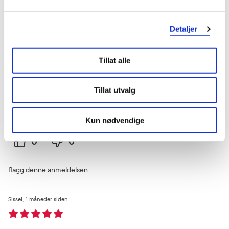
flagg denne anmeldelsen
Detaljer
Sigrid
1 måneder siden
Tillat alle
Fornøyf
Tillat utvalg
Veldig bra
Kun nødvendige
Var denne anmeldelsen nyttig?
0
0
flagg denne anmeldelsen
Sissel
1 måneder siden