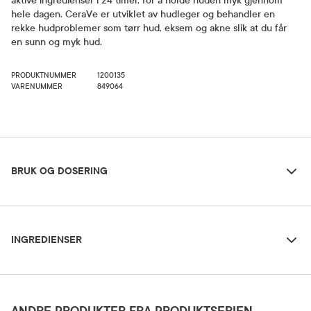
aktive ingredienser i 24 timer, for å holde huden myk gjennom
hele dagen. CeraVe er utviklet av hudleger og behandler en
rekke hudproblemer som tørr hud, eksem og akne slik at du får
en sunn og myk hud.
PRODUKTNUMMER
1200135
VARENUMMER
849064
Bruk og dosering
BRUK OG DOSERING
Ingredienser
Dosering og bruksområde
INGREDIENSER
Kremen smøres på ansikt og hals daglig, eller ved behov, gjerne
15 minutter før du går ut i solen.
Aqua/Water, Glycerin, Isopropyl Palmitate, Bis-Ethylhexyloxyphenol Methoxyphenyl
Triazine, Ethylhexyl Salicylate, Niacinamide, Pentylene Glycol, Butyl
Methoxydibenzoylmethane, Ethylhexyl Triazone, Propanediol, Zea Mays Starch/Corn
Forsiktighetsregler
Starch (vitamin E), Potassium Cetyl Phosphate, Diisopropyl Sebacate, Oryza Sativa