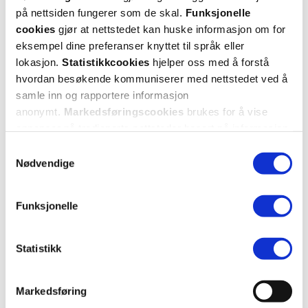
Veldig god dagkrem med høy faktor , virker godt som solbeskyttelse
på nettsiden fungerer som de skal.
Funksjonelle
også
cookies
gjør at nettstedet kan huske informasjon om for
eksempel dine preferanser knyttet til språk eller
Var denne anmeldelsen nyttig?
lokasjon.
Statistikkcookies
hjelper oss med å forstå
0
0
hvordan besøkende kommuniserer med nettstedet ved å
samle inn og rapportere informasjon
anonymt.
Markedsføringscookies
brukes for å vise
flagg denne anmeldelsen
annonser på tredjeparts nettsteder basert på informasjon
om dine besøk på vår nettside.
Samtykkevalg
Maia
25 dager siden
Nødvendige
Bra
Funksjonelle
Bra
Statistikk
Var denne anmeldelsen nyttig?
0
0
Markedsføring