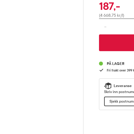
187,-
Pris
(4 668,75 kr/l)
-
PÅ LAGER
Fri frakt over 399 
Leveranse
Skriv inn postnumm
Sjekk postnu