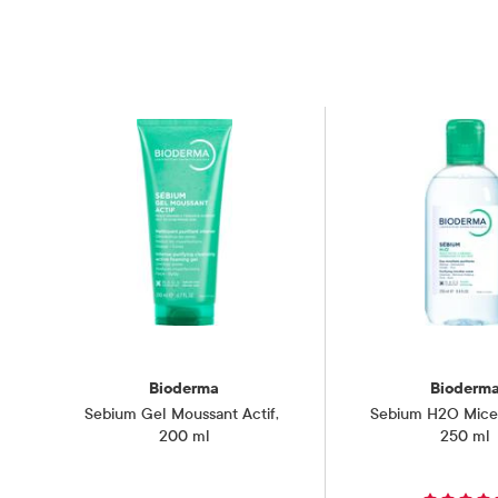
Gravide og ammende
Skal ikke
Oppbevaringsbetingelser
Rom (15-2
Bioderma
Bioderm
Sebium Gel Moussant Actif
,
Sebium H2O Micel
200 ml
250 ml