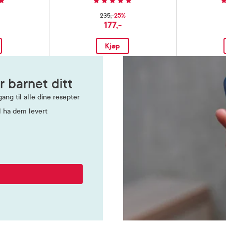
25%
235,-
177,-
Kjøp
r barnet ditt
ang til alle dine resepter
l ha dem levert