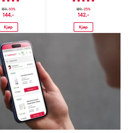
10%
25%
159,-
189,-
144,-
142,-
Kjøp
Kjøp