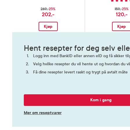
25%
25%
269,-
159,-
202,-
120,-
Kjøp
Kjøp
Hent resepter for deg selv elle
Logg inn med BankID eller annen eID og få sikker tilg
Velg hvilke resepter du vil hente ut og hvordan du vi
Få dine resepter levert raskt og trygt på avtalt måte
Kom i gang
Mer om reseptvarer