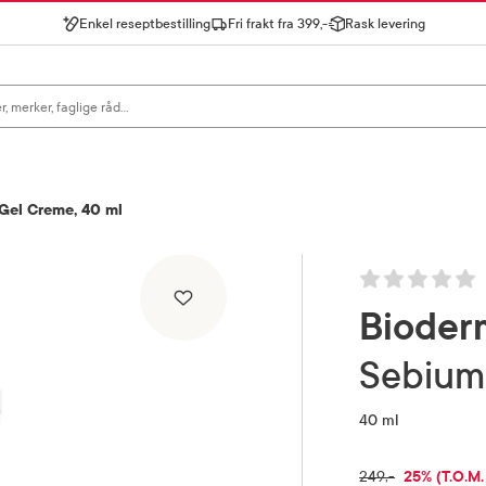
Enkel reseptbestilling
Fri frakt fra 399,-
Rask levering
gn for å se forslag, eller trykk søk.
Gel Creme, 40 ml
Bioder
Sebiu
40 ml
RABATTPR
25% (T.O.M.
FULLPRIS
249,-