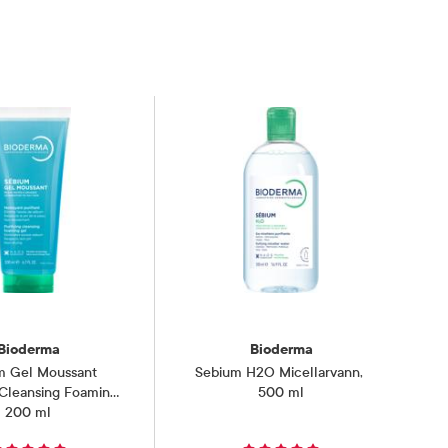
Bioderma
Bioderma
m Gel Moussant
Sebium H2O Micellarvann
,
 Cleansing Foaming
500 ml
200 ml
Gel
,