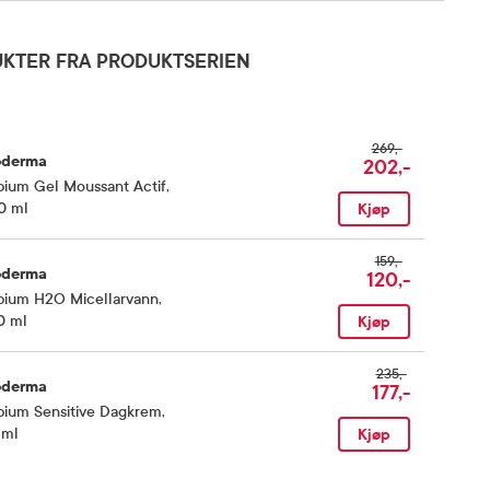
KTER FRA PRODUKTSERIEN
269,-
oderma
202,-
bium Gel Moussant Actif
,
0 ml
Kjøp
159,-
oderma
120,-
bium H2O Micellarvann
,
0 ml
Kjøp
235,-
oderma
177,-
bium Sensitive Dagkrem
,
 ml
Kjøp