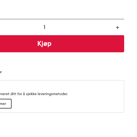
+
Kjøp
kr
eret ditt for å sjekke leveringsmetoder.
mmer