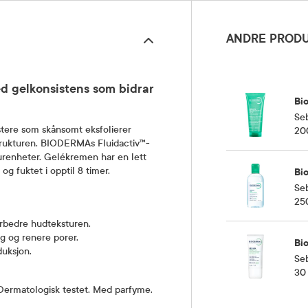
ANDRE PRODU
 gelkonsistens som bidrar
Bi
Se
tere som skånsomt eksfolierer
20
strukturen. BIODERMAs Fluidactiv™-
 urenheter. Gelékremen har en lett
g fuktet i opptil 8 timer.
Bi
Se
25
orbedre hudteksturen.
ng og renere porer.
Bi
duksjon.
Se
30
 Dermatologisk testet. Med parfyme.