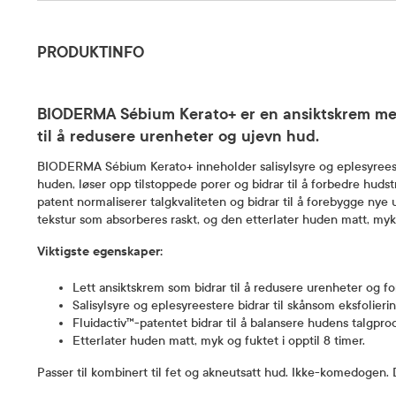
Produktinfo
PRODUKTINFO
BIODERMA Sébium Kerato+ er en ansiktskrem med
til å redusere urenheter og ujevn hud.
BIODERMA Sébium Kerato+ inneholder salisylsyre og eplesyrees
huden, løser opp tilstoppede porer og bidrar til å forbedre hud
patent normaliserer talgkvaliteten og bidrar til å forebygge nye
tekstur som absorberes raskt, og den etterlater huden matt, myk o
Viktigste egenskaper:
Lett ansiktskrem som bidrar til å redusere urenheter og f
Salisylsyre og eplesyreestere bidrar til skånsom eksfolieri
Fluidactiv™-patentet bidrar til å balansere hudens talgpro
Etterlater huden matt, myk og fuktet i opptil 8 timer.
Passer til kombinert til fet og akneutsatt hud. Ikke-komedogen.