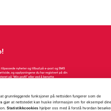
p!
g tilpassede nyheter og tilbud på e-post og SMS
nettside, og opplysningene du har registrert på din
teret på “Min profil” eller ved å benytte
rsonopplysninger
her
. Se
salgsbetingelser
for
 at grunnleggende funksjoner på nettsiden fungerer som de
Meld meg på
es
gjør at nettstedet kan huske informasjon om for eksempel din
sjon.
Statistikkcookies
hjelper oss med å forstå hvordan besøk