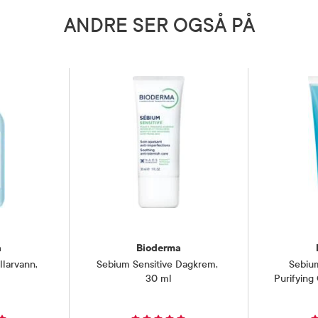
ANDRE SER OGSÅ PÅ
 brukes av gravide og ammende.
5 grader)
a
Bioderma
larvann
,
Sebium Sensitive Dagkrem
,
Sebiu
30 ml
Purifying