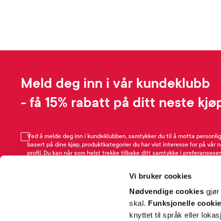
Meld deg inn i vår kundeklubb
- få 15% rabatt på ditt neste kjø
Ved å melde deg inn i kundeklubben, samtykker du til å motta personli
basert på dine kjøp, produktkategorier du har vist interesse for på vår 
profil. Du kan når som helst trekke tilbake ditt samtykke i preferansesen
avmeldingsfunksjonen i e-post/SMS. Les mer om vår behandling av pe
Rabattvilkår.
Vi bruker cookies
Email
Nødvendige cookies
gjør
skal.
Funksjonelle cooki
knyttet til språk eller loka