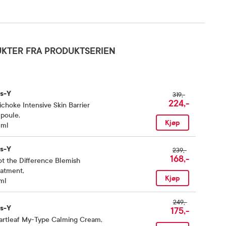
KTER FRA PRODUKTSERIEN
is-Y
319,-
224,-
ichoke Intensive Skin Barrier
poule
,
Kjøp
 ml
is-Y
239,-
168,-
t the Difference Blemish
eatment
,
Kjøp
ml
249,-
is-Y
175,-
artleaf My-Type Calming Cream
,