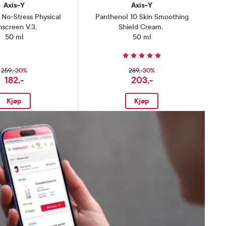
Axis-Y
Axis-Y
No-Stress Physical
Panthenol 10 Skin Smoothing
nscreen V.3
,
Shield Cream
,
50 ml
50 ml
30%
30%
259,-
289,-
182,-
203,-
Kjøp
Kjøp