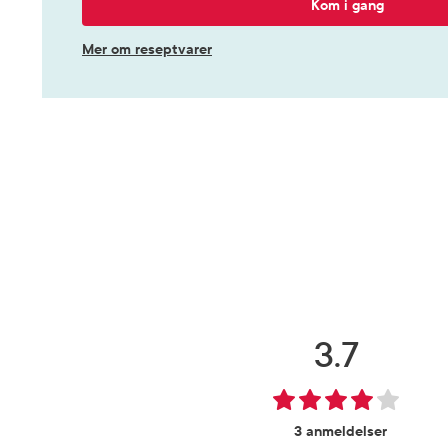
Kom i gang
Mer om reseptvarer
3.7
3 anmeldelser