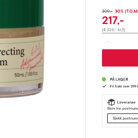
RABATTPR
30% (T.O.M.
FULLPRIS
309,-
217,-
Pris
(4 326,- kr/l)
-
PÅ LAGER
Fri frakt over 399 
Leveranse
Skriv inn postnumm
Sjekk postnu