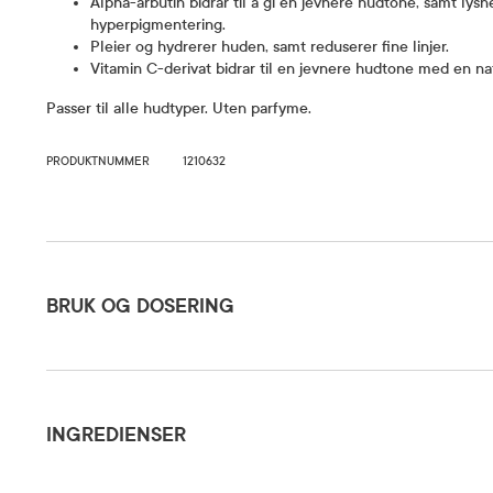
Alpha-arbutin bidrar til å gi en jevnere hudtone, samt lys
hyperpigmentering.
Pleier og hydrerer huden, samt reduserer fine linjer.
Vitamin C-derivat bidrar til en jevnere hudtone med en nat
Passer til alle hudtyper. Uten parfyme.
PRODUKTNUMMER
1210632
Bruk og dosering
BRUK OG DOSERING
Ingredienser
Påfør en 
steg i hud
INGREDIENSER
huden til 
Dosering og bruksområde
for best re