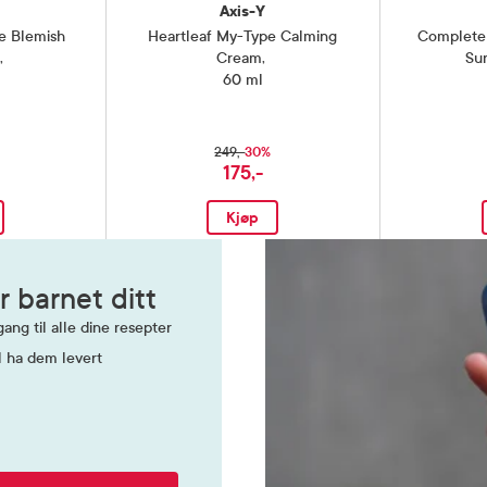
Axis-Y
ce Blemish
Heartleaf My-Type Calming
Complete 
,
Cream
,
Su
60 ml
30%
249,-
175,-
Kjøp
r barnet ditt
ang til alle dine resepter
l ha dem levert