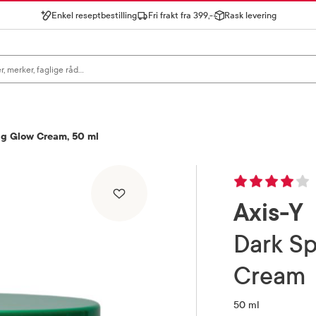
Enkel reseptbestilling
Fri frakt fra 399,-
Rask levering
gn for å se forslag, eller trykk søk.
ng Glow Cream, 50 ml
Axis-Y
Dark Spot Correcting Glow
Cream
50 ml