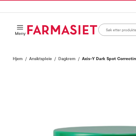
HANDLEKURVEN
IL INNHOLD
Søk i apotek
Åpne
Meny
Skriv inn minst ett te
Hjem
Ansiktspleie
Dagkrem
Axis-Y Dark Spot Correcti
Vis bilde 1 av 4