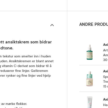
ANDRE PRODU
tt ansiktskrem som bidrar
Ax
udtone.
Art
Am
n tekstur som smelter inn i huden
30
 huden. Ansiktskremen er blant annet
 vitamin C-derivat som bidrar til å
eduserer fine linjer. Gelkremen
Ax
er rynker og fine linjer ved hjelp
Spo
Tr
15 
Ax
 av mørke flekker.
He