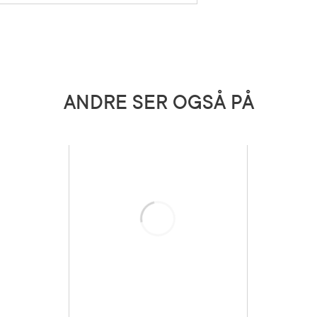
c/Capric Triglyceride, Isohexadecane, Betaine,
, Glutathione, Squalane, Allantoin,
t, Morus Alba Root Extract, Phaseolus
eed Extract, Lens Esculenta (Lentil) Seed
 brukes av gravide og ammende.
sica Oleracea Italica (Broccoli) Extract,
ghia Glabra (Acerola) Fruit Extract, Sodium
e, Hydrolyzed Hyaluronic Acid, Hyaluronic
um Hyaluronate, Acetyl Octapeptide-3,
5 grader)
,2-Hexanediol, Glyceryl Stearate, Hydrogenated
ANDRE SER OGSÅ PÅ
hylhexylglycerin, Hydrogenated Olive Oil
Lysate, Chlorphenesin, Sorbitan Stearate,
irachta Flower Extract, Ocimum Sanctum Leaf
rallina Officinalis Extract, Polyglyceryl-10
er
Laster