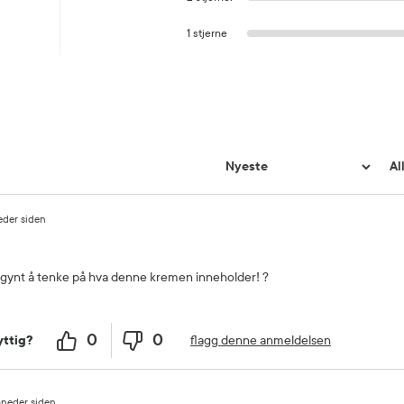
1 stjerne
eder siden
egynt å tenke på hva denne kremen inneholder! ?
0
0
flagg denne anmeldelsen
ttig?
neder siden