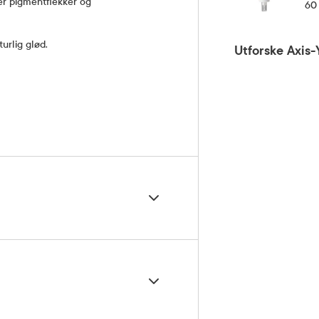
ner pigmentflekker og
60
urlig glød.
Utforske Axis-
passende mengde krem som siste
pleierutinen din. Klapp forsiktig inn i
den er helt absorbert. Brukes daglig
sultat.