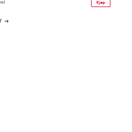
 ml
Kjøp
Y