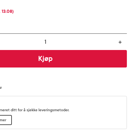
OSENT
 13.08)
+
Kjøp
kr
eret ditt for å sjekke leveringsmetoder.
mmer