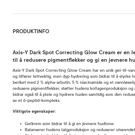
Produktinfo
PRODUKTINFO
Axis-Y Dark Spot Correcting Glow Cream er en le
til å redusere pigmentflekker og gi en jevnere h
Axis-Y Dark Spot Correcting Glow Cream har en unik gel-til-van
og tilfører lettvektig, men dyp hydrering som bidrar til å styrke
beriket med 2 % alpha-arbutin, 5 % niacinamide og et vannløselig
redusere pigmentflekker, støtter hudens kollagenproduksjon og r
bidrar også til å pleie og hydrere huden samtidig som den reduser
av et 6-peptid-kompleks.
Viktigste egenskaper:
Gelkrem som bidrar til å gi en jevnere hudtone.
Balanserer hudens talgproduksjon og reduserer utseendet