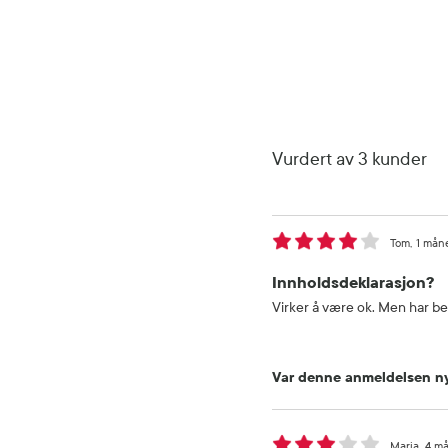
Vurdert av 3 kunder
Tom
1 mån
Innholdsdeklarasjon?
Virker å være ok. Men har b
Var denne anmeldelsen ny
Maria
4 må