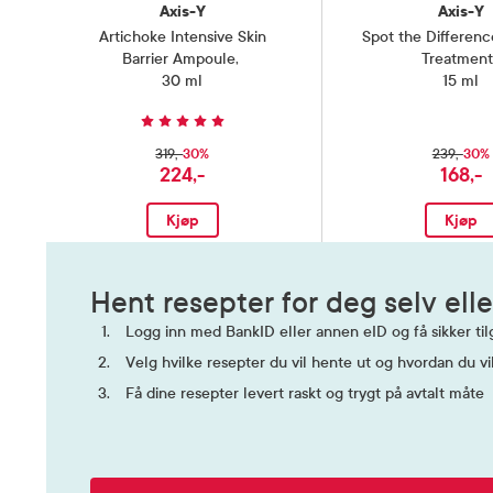
Axis-Y
Axis-Y
Artichoke Intensive Skin
Spot the Differen
Barrier Ampoule
,
Treatment
30 ml
15 ml
30%
30%
319,-
239,-
224,-
168,-
Kjøp
Kjøp
Hent resepter for deg selv elle
Logg inn med BankID eller annen eID og få sikker tilg
Velg hvilke resepter du vil hente ut og hvordan du vi
Få dine resepter levert raskt og trygt på avtalt måte