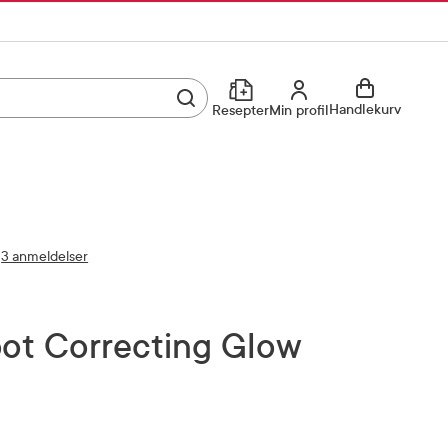
Utfør søk
Min profil
Handlekurv
Resepter
Min profil
Kjøp reseptvare
Logg inn
Min profil
Reseptoversikt
3 anmeldelser
Mine favoritter
Resepthistorikk
Mine bestillinger
Meldinger fra farmasøyten
Kundeservice
33 74 03 24