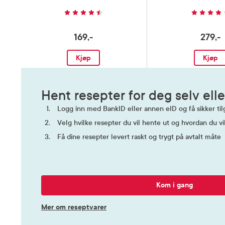
169,-
279,-
Kjøp
Kjøp
Hent resepter for deg selv elle
Logg inn med BankID eller annen eID og få sikker tilg
Velg hvilke resepter du vil hente ut og hvordan du vi
Få dine resepter levert raskt og trygt på avtalt måte
Kom i gang
Mer om reseptvarer