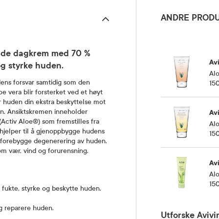
ANDRE PRODU
ende dagkrem med 70 %
Avi
 og styrke huden.
Al
udens forsvar samtidig som den
15
e vera blir forsterket ved et høyt
 huden din ekstra beskyttelse mot
uden. Ansiktskremen inneholder
Avi
(Activ Aloe®) som fremstilles fra
Alo
 hjelper til å gjenoppbygge hudens
15
g forebygge degenerering av huden.
om vær, vind og forurensning.
Avi
Al
15
 fukte, styrke og beskytte huden.
 og reparere huden.
Utforske Avivi