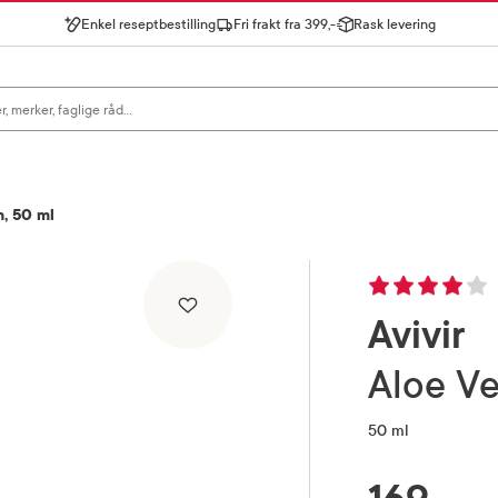
Enkel reseptbestilling
Fri frakt fra 399,-
Rask levering
gn for å se forslag, eller trykk søk.
m, 50 ml
Avivir
Aloe 
50 ml
RABATTPROSENT