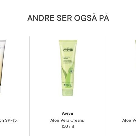
5 grader)
ANDRE SER OGSÅ PÅ
Avivir
ion SPF15
,
Aloe Vera Cream
,
Aloe V
150 ml