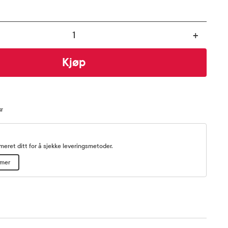
+
Kjøp
kr
eret ditt for å sjekke leveringsmetoder.
mmer