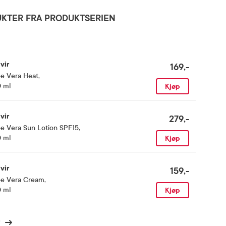
KTER FRA PRODUKTSERIEN
vir
169,-
oe Vera Heat
,
0 ml
Kjøp
vir
279,-
e Vera Sun Lotion SPF15
,
0 ml
Kjøp
vir
159,-
oe Vera Cream
,
0 ml
Kjøp
r