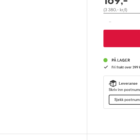
169,-
Pris
(3 380,- kr/l)
-
PÅ LAGER
Fri frakt over 399 
Leveranse
Skriv inn postnumm
Sjekk postnu