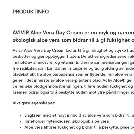
PRODUKTINFO
AVIVIR Aloe Vera Day Cream er en myk og nær
økologisk aloe vera som bidrar til å gi fuktighet
Avivir Aloe Vera Day Cream bidrar til å gi fuktighet og styrke h
beskytter og gjenoppbygger huden. De aktive ingrediensene i alo
innhold av aminosyrer og vitamin E. Denne sammensetningen gir
frie radikaler, som kan danne irritasjoner og tidlig aldring av h
bladekstrakt fra aloe barbadensis som er flytende, ren aloe vera 
gelen i det innerste av aloe vera-plantens blad. Activ Aloe® gel
celler, øke blodgjennomstrømningen, tilføre huden fuktighet o
Kremen bidrar også til å beskytte huden mot ytre påvirkninger s
Viktigste egenskaper:
Dagkrem med et høyt innhold av aloe vera som bidrar til å
Inneholder flytende, ren, økologisk aloe vera.
Aloe vera tilfører fuktighet og bidrar til å beskytte, pleie