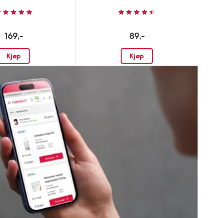
169,-
89,-
Kjøp
Kjøp