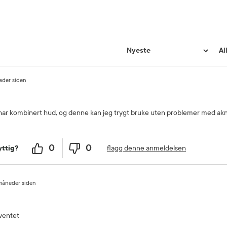
eder siden
eg har kombinert hud, og denne kan jeg trygt bruke uten problemer med ak
0
0
flagg denne anmeldelsen
ttig?
måneder siden
rventet