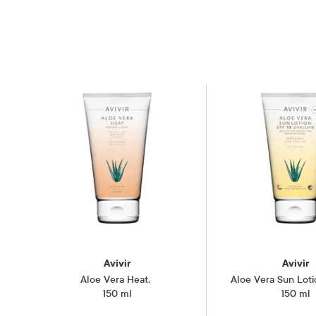
Oppbevaringsbetingelser
Rom (15-2
Avivir
Avivir
Aloe Vera Heat
,
Aloe Vera Sun Lot
150 ml
150 ml