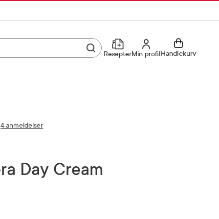
Utfør søk
Min profil
Handlekurv
Resepter
Min profil
Kjøp reseptvare
Logg inn
Min profil
Reseptoversikt
4 anmeldelser
Mine favoritter
Resepthistorikk
Mine bestillinger
Meldinger fra farmasøyten
Vera Day Cream
Kundeservice
33 74 03 24