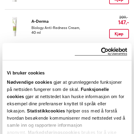
209,-
A-Derma
147,-
Biology Anti-Redness Cream
,
40 ml
Kjøp
169,-
A-Derma
119,-
Biology Light Cream
,
40 ml
Kjøp
Vi bruker cookies
Nødvendige cookies
gjør at grunnleggende funksjoner
Utforske A-Derma Biology
på nettsiden fungerer som de skal.
Funksjonelle
cookies
gjør at nettstedet kan huske informasjon om for
eksempel dine preferanser knyttet til språk eller
ANDRE SER OGSÅ PÅ
lokasjon.
Statistikkcookies
hjelper oss med å forstå
hvordan besøkende kommuniserer med nettstedet ved å
samle inn og rapportere informasjon
anonymt.
Markedsføringscookies
brukes for å vise