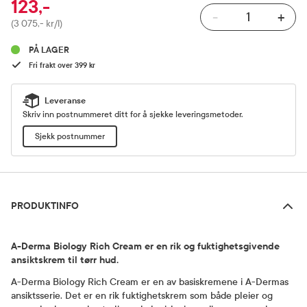
123,-
-
+
Pris
(3 075,- kr/l)
PÅ LAGER
Fri frakt over 399 kr
Leveranse
Skriv inn postnummeret ditt for å sjekke leveringsmetoder.
Sjekk postnummer
Produktinfo
PRODUKTINFO
A-Derma Biology Rich Cream er en rik og fuktighetsgivende
ansiktskrem til tørr hud.
A-Derma Biology Rich Cream er en av basiskremene i A-Dermas
ansiktsserie. Det er en rik fuktighetskrem som både pleier og