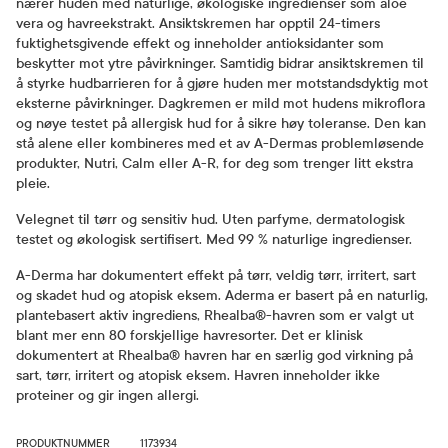
nærer huden med naturlige, økologiske ingredienser som aloe
vera og havreekstrakt. Ansiktskremen har opptil 24-timers
fuktighetsgivende effekt og inneholder antioksidanter som
beskytter mot ytre påvirkninger. Samtidig bidrar ansiktskremen til
å styrke hudbarrieren for å gjøre huden mer motstandsdyktig mot
eksterne påvirkninger. Dagkremen er mild mot hudens mikroflora
og nøye testet på allergisk hud for å sikre høy toleranse. Den kan
stå alene eller kombineres med et av A-Dermas problemløsende
produkter, Nutri, Calm eller A-R, for deg som trenger litt ekstra
pleie.
Velegnet til tørr og sensitiv hud. Uten parfyme, dermatologisk
testet og økologisk sertifisert. Med 99 % naturlige ingredienser.
A-Derma har dokumentert effekt på tørr, veldig tørr, irritert, sart
og skadet hud og atopisk eksem. Aderma er basert på en naturlig,
plantebasert aktiv ingrediens, Rhealba®-havren som er valgt ut
blant mer enn 80 forskjellige havresorter. Det er klinisk
dokumentert at Rhealba® havren har en særlig god virkning på
sart, tørr, irritert og atopisk eksem. Havren inneholder ikke
proteiner og gir ingen allergi.
PRODUKTNUMMER
1173934