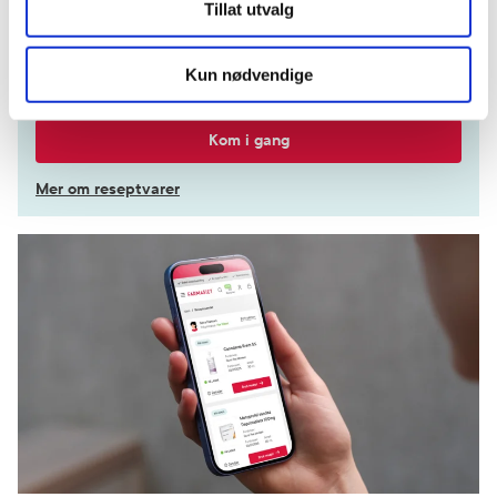
Logg inn med BankID eller annen eID og få sikker
Tillat utvalg
tilgang til alle dine resepter
Velg hvilke resepter du vil hente ut og hvordan du vil
Kun nødvendige
ha dem levert
Få dine resepter levert raskt og trygt på avtalt måte
Kom i gang
Mer om reseptvarer