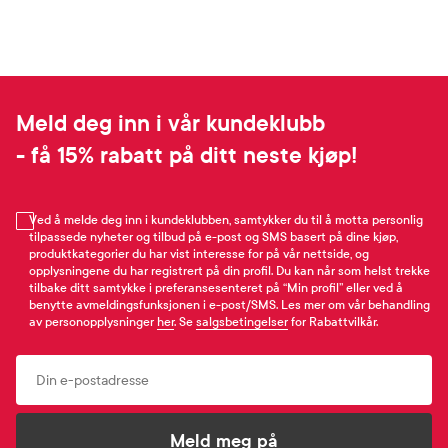
Meld deg inn i vår kundeklubb
- få 15% rabatt på ditt neste kjøp!
Ved å melde deg inn i kundeklubben, samtykker du til å motta personlig
tilpassede nyheter og tilbud på e-post og SMS basert på dine kjøp,
produktkategorier du har vist interesse for på vår nettside, og
opplysningene du har registrert på din profil. Du kan når som helst trekke
tilbake ditt samtykke i preferansesenteret på “Min profil” eller ved å
benytte avmeldingsfunksjonen i e-post/SMS. Les mer om vår behandling
av personopplysninger
her
. Se
salgsbetingelser
for Rabattvilkår.
Email
Meld meg på