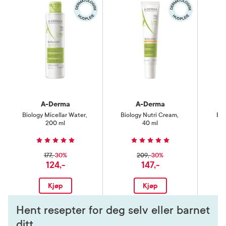
A-Derma
A-Derma
Biology Micellar Water
,
Biology Nutri Cream
,
Bio
200 ml
40 ml
30%
30%
177,-
209,-
124,-
147,-
Kjøp
Kjøp
Hent resepter for deg selv eller barnet
ditt