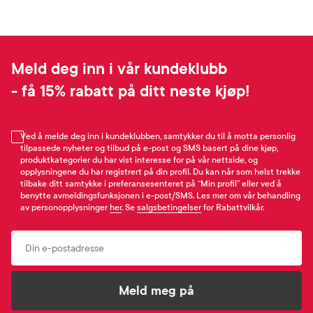
Meld deg inn i vår kundeklubb
- få 15% rabatt på ditt neste kjøp!
Ved å melde deg inn i kundeklubben, samtykker du til å motta personlig
tilpassede nyheter og tilbud på e-post og SMS basert på dine kjøp,
produktkategorier du har vist interesse for på vår nettside, og
opplysningene du har registrert på din profil. Du kan når som helst trekke
tilbake ditt samtykke i preferansesenteret på “Min profil” eller ved å
benytte avmeldingsfunksjonen i e-post/SMS. Les mer om vår behandling
av personopplysninger
her
. Se
salgsbetingelser
for Rabattvilkår.
Email
Meld meg på