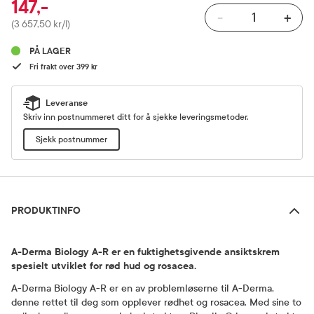
147,-
-
+
Pris
(3 657,50 kr/l)
PÅ LAGER
Fri frakt over 399 kr
Leveranse
Skriv inn postnummeret ditt for å sjekke leveringsmetoder.
Sjekk postnummer
Produktinfo
PRODUKTINFO
A-Derma Biology A-R er en fuktighetsgivende ansiktskrem
spesielt utviklet for rød hud og rosacea.
A-Derma Biology A-R er en av problemløserne til A-Derma,
denne rettet til deg som opplever rødhet og rosacea. Med sine to