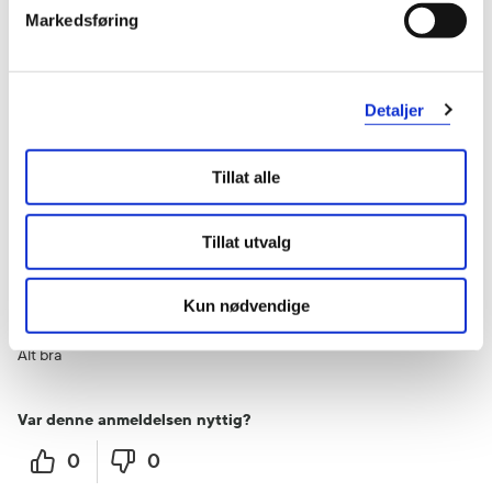
Markedsføring
Detaljer
Vurdert av 5 kunder
Tillat alle
Tillat utvalg
Kjell
2 måneder siden
Kun nødvendige
Alt bra
Alt bra
Var denne anmeldelsen nyttig?
0
0