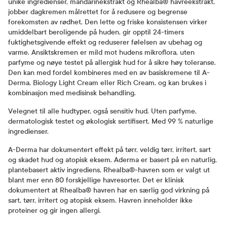
unike ingredienser, mandarinekstrakt og Rhealba® havreekstrakt,
jobber dagkremen målrettet for å redusere og begrense
forekomsten av rødhet. Den lette og friske konsistensen virker
umiddelbart beroligende på huden, gir opptil 24-timers
fuktighetsgivende effekt og reduserer følelsen av ubehag og
varme. Ansiktskremen er mild mot hudens mikroflora, uten
parfyme og nøye testet på allergisk hud for å sikre høy toleranse.
Den kan med fordel kombineres med en av basiskremene til A-
Derma, Biology Light Cream eller Rich Cream, og kan brukes i
kombinasjon med medisinsk behandling.
Velegnet til alle hudtyper, også sensitiv hud. Uten parfyme,
dermatologisk testet og økologisk sertifisert. Med 99 % naturlige
ingredienser.
A-Derma har dokumentert effekt på tørr, veldig tørr, irritert, sart
og skadet hud og atopisk eksem. Aderma er basert på en naturlig,
plantebasert aktiv ingrediens, Rhealba®-havren som er valgt ut
blant mer enn 80 forskjellige havresorter. Det er klinisk
dokumentert at Rhealba® havren har en særlig god virkning på
sart, tørr, irritert og atopisk eksem. Havren inneholder ikke
proteiner og gir ingen allergi.