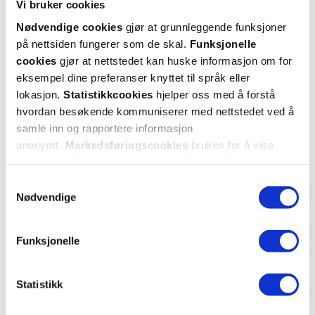
Vi bruker cookies
Nødvendige cookies
gjør at grunnleggende funksjoner
på nettsiden fungerer som de skal.
Funksjonelle
KUNDEANMELDELSER
cookies
gjør at nettstedet kan huske informasjon om for
eksempel dine preferanser knyttet til språk eller
lokasjon.
Statistikkcookies
hjelper oss med å forstå
hvordan besøkende kommuniserer med nettstedet ved å
samle inn og rapportere informasjon
5 anmeldelser
anonymt.
Markedsføringscookies
brukes for å vise
annonser på tredjeparts nettsteder basert på informasjon
om dine besøk på vår nettside.
Samtykkevalg
5 stjerner
2
Nødvendige
4 stjerner
1
Funksjonelle
3 stjerner
1
2 stjerner
1
Statistikk
1 stjerne
0