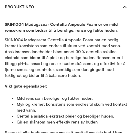
PRODUKTINFO
SKIN1004 Madagascar Centella Ampoule Foam er en mild
rensekrem som bidrar til å berolige, rense og fukte huden.
SKIN1004 Madagascar Centella Ampoule Foam har en herlig
kremet konsistens som endres til skum ved kontakt med vann.
Ansiktsrensen inneholder blant annet 30 % centella asiatica-
ekstrakt som bidrar til å pleie og berolige huden. Rensen er er i
tillegg pH-balansert og renser huden skånsomt og effektivt for å
fjerne smuss og urenheter, samtidig som den gir godt med
fuktighet og bidrar til å balansere huden.
Viktigste egenskaper:
Mild rens som beroliger og fukter huden.
Myk og kremet konsistens som endres til skum ved kontakt
med vann.
Centella asiatica-ekstrakt pleier og beroliger huden.
Gir en skånsom men effektiv rens av huden.
Passer til alle hudtyper, men spesielt godt til sensitiv hud. Uten