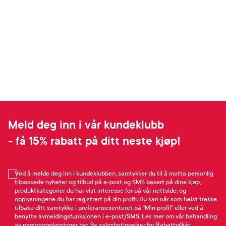
Meld deg inn i vår kundeklubb
- få 15% rabatt på ditt neste kjøp!
Ved å melde deg inn i kundeklubben, samtykker du til å motta personlig
tilpassede nyheter og tilbud på e-post og SMS basert på dine kjøp,
produktkategorier du har vist interesse for på vår nettside, og
opplysningene du har registrert på din profil. Du kan når som helst trekke
tilbake ditt samtykke i preferansesenteret på “Min profil” eller ved å
benytte avmeldingsfunksjonen i e-post/SMS. Les mer om vår behandling
av personopplysninger
her
. Se
salgsbetingelser
for Rabattvilkår.