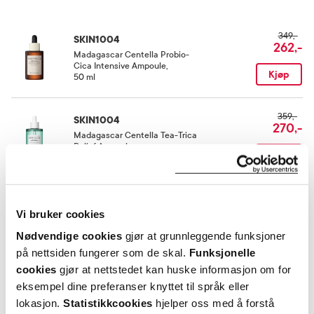
Extract, Sodium Hyaluronate, Coccinia Indica Fruit Extract, Eclipta Prostrata
Extract.
Oppbevaringsbetingelser
349,-
SKIN1004
Rom (15-25 grader)
262,-
Madagascar Centella Probio-
Cica Intensive Ampoule
,
Kjøp
50 ml
359,-
SKIN1004
270,-
Madagascar Centella Tea-Trica
Relief Ampoule
,
Kjøp
100 ml
269,-
SKIN1004
202,-
Vi bruker cookies
Madagascar Centella
Poremizing Light Gel Cream
,
Kjøp
Nødvendige cookies
gjør at grunnleggende funksjoner
75 ml
på nettsiden fungerer som de skal.
Funksjonelle
cookies
gjør at nettstedet kan huske informasjon om for
Utforske SKIN1004
eksempel dine preferanser knyttet til språk eller
lokasjon.
Statistikkcookies
hjelper oss med å forstå