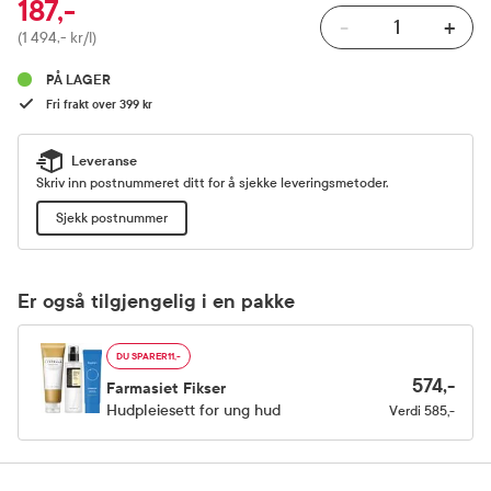
187,-
-
+
Pris
(1 494,- kr/l)
PÅ LAGER
Fri frakt over 399 kr
Leveranse
Skriv inn postnummeret ditt for å sjekke leveringsmetoder.
Sjekk postnummer
Er også tilgjengelig i en pakke
DU SPARER
11,-
574,-
Farmasiet Fikser
Hudpleiesett for ung hud
Verdi
585,-
Produktinfo