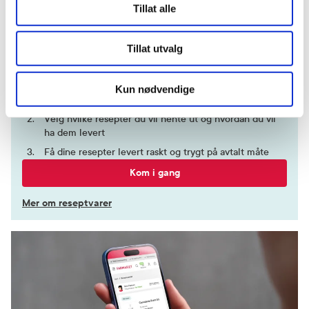
Tillat alle
Kjøp
Kjøp
Hent resepter for deg selv eller barnet
Tillat utvalg
ditt
Logg inn med BankID eller annen eID og få sikker
Kun nødvendige
tilgang til alle dine resepter
Velg hvilke resepter du vil hente ut og hvordan du vil
ha dem levert
Få dine resepter levert raskt og trygt på avtalt måte
Kom i gang
Mer om reseptvarer