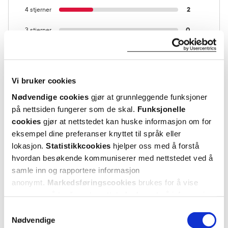
4 stjerner
2
3 stjerner
0
2 stjerner
0
1 stjerne
0
Vi bruker cookies
Nødvendige cookies
gjør at grunnleggende funksjoner
på nettsiden fungerer som de skal.
Funksjonelle
cookies
gjør at nettstedet kan huske informasjon om for
eksempel dine preferanser knyttet til språk eller
lokasjon.
Statistikkcookies
hjelper oss med å forstå
hvordan besøkende kommuniserer med nettstedet ved å
Vurdert av 7 kunder
samle inn og rapportere informasjon
anonymt.
Markedsføringscookies
brukes for å vise
annonser på tredjeparts nettsteder basert på informasjon
Irena
1 måneder siden
om dine besøk på vår nettside.
Samtykkevalg
Nødvendige