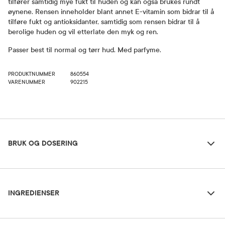
tilfører samtidig mye fukt til huden og kan også brukes rundt
øynene. Rensen inneholder blant annet E-vitamin som bidrar til å
tilføre fukt og antioksidanter, samtidig som rensen bidrar til å
berolige huden og vil etterlate den myk og ren.
Passer best til normal og tørr hud. Med parfyme.
PRODUKTNUMMER
860554
VARENUMMER
902215
Bruk og dosering
BRUK OG DOSERING
Ingredienser
Dosering og bruksområde
INGREDIENSER
Brukes morgen og kveld på ansikt og hals. Påføres forsiktig med
fingertuppene og fjernes deretter med en serviett eller pad.
Avslutt med Avène Gentle Protective Toner (eventuelt en dusj
Avène Thermal Spring Water (Avène Aqua), Dicaprylyl Carbonate, Glycerin,
Avène Thermal vann) for perfekt resultat.