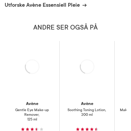
Utforske Avène Essensiell Pleie
ANDRE SER OGSÅ PÅ
Laster
Laster
Avène
Avène
Gentle Eye Make-up
Soothing Toning Lotion
,
Makeu
Remover
,
200 ml
125 ml