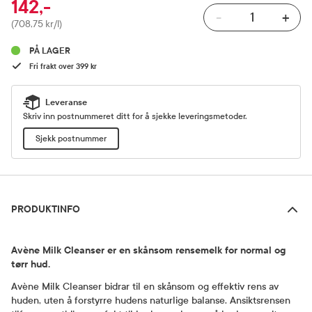
142,-
-
+
Pris
(708,75 kr/l)
PÅ LAGER
Fri frakt over 399 kr
Leveranse
Skriv inn postnummeret ditt for å sjekke leveringsmetoder.
Sjekk postnummer
Produktinfo
PRODUKTINFO
Avène Milk Cleanser er en skånsom rensemelk for normal og
tørr hud.
Avène Milk Cleanser bidrar til en skånsom og effektiv rens av
huden, uten å forstyrre hudens naturlige balanse. Ansiktsrensen