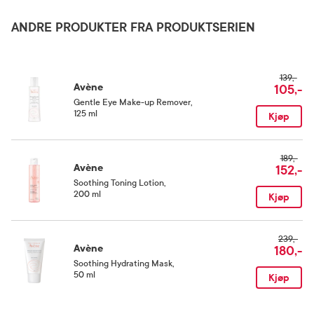
Pentylene Glycol, C14-22 Alcohols, Behenyl Alcohol, Hydrogenated Vegetable Oil,
Sodium Stearoyl Glutamate, C12-20 Alkyl Glycoside, Citric Acid, Fragrance (Parfum),
ANDRE PRODUKTER FRA PRODUKTSERIEN
Glyceryl Caprylate, Glycine Soja (Soybean) Oil (Glycine Soja Oil), Sclerotium Gum,
Oppbevaringsbetingelser
Sodium Benzoate, Tocopherol, Xanthan Gum.
Rom (15-25 grader)
139,-
Avène
105,-
Gentle Eye Make-up Remover
,
125 ml
Kjøp
189,-
Avène
152,-
Soothing Toning Lotion
,
200 ml
Kjøp
239,-
Avène
180,-
Soothing Hydrating Mask
,
50 ml
Kjøp