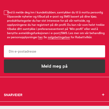
Ved å melde deg inn i kundeklubben, samtykker du til å motta personlig
tilpassede nyheter og tilbud på e-post og SMS basert på dine kjøp,
produktkategorier du har vist interesse for på vår nettside, og
opplysningene du har registrert på din profil. Du kan når som helst trekke
tilbake ditt samtykke i preferansesenteret på “Min profil” eller ved å
benytte avmeldingsfunksjonen i e-post/SMS. Les mer om vår behandling
av personopplysninger
her
. Se
salgsbetingelser
for Rabattvilkår.
Email
Meld meg på
SNARVEIER
SNARVEIER
INFORMASJON
Min profil
INFORMASJON