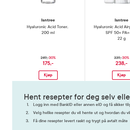
Isntree
Isntree
Hyaluronic Acid Toner
,
Hyaluronic Acid Air
200 ml
SPF 50+ PA+
22 g
30%
30%
249,-
339,-
175,-
238,-
Kjøp
Kjøp
Hent resepter for deg selv elle
Logg inn med BankID eller annen eID og få sikker tilg
Velg hvilke resepter du vil hente ut og hvordan du vi
Få dine resepter levert raskt og trygt på avtalt måte