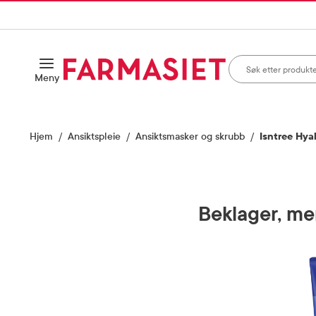
HANDLEKURVEN
IL INNHOLD
Søk i apotek
Åpne
Meny
Skriv inn minst ett te
Hjem
Ansiktspleie
Ansiktsmasker og skrubb
Isntree Hya
Beklager, men