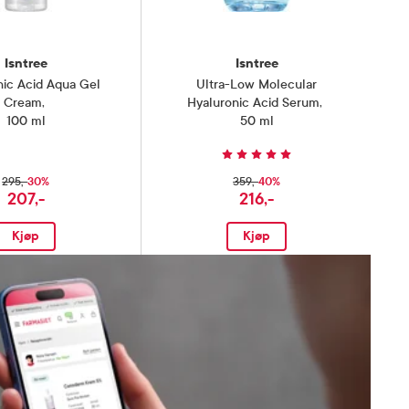
Isntree
Isntree
nic Acid Aqua Gel
Ultra-Low Molecular
Cream
,
Hyaluronic Acid Serum
,
100 ml
50 ml
30%
40%
295,-
359,-
207,-
216,-
Kjøp
Kjøp