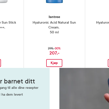
Isntree
y Sun Stick
Hyaluronic Acid Natural Sun
Hyaluro
+++
,
Cream
,
50 ml
30%
295,-
207,-
Kjøp
r barnet ditt
ang til alle dine resepter
l ha dem levert