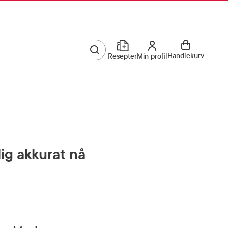
Utfør søk
Min profil
Handlekurv
Resepter
Min profil
Kjøp reseptvare
Logg inn
Min profil
Reseptoversikt
Mine favoritter
Resepthistorikk
lig akkurat nå
Mine bestillinger
Meldinger fra farmasøyten
Kundeservice
33 74 03 24