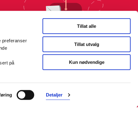
Tillat alle
e preferanser
Tillat utvalg
ende
Kun nødvendige
sert på
øring
Detaljer
Farmasiet er Norges ledende
nettapotek. Med tusenvis av
produkter i vårt sortiment og et team
med farmasøyter, kan vi hjelpe og
veilede deg trygt og raskt med dine