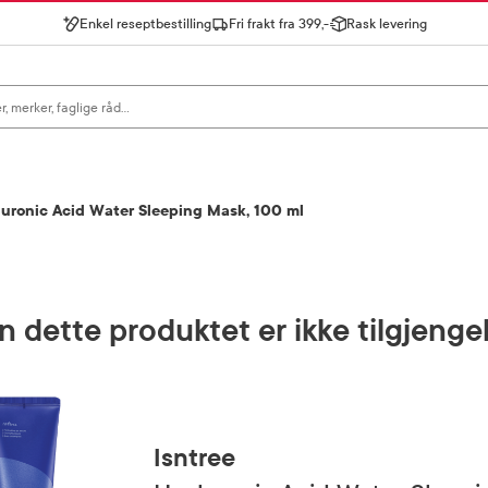
Enkel reseptbestilling
Fri frakt fra 399,-
Rask levering
gn for å se forslag, eller trykk søk.
luronic Acid Water Sleeping Mask, 100 ml
 dette produktet er ikke tilgjenge
Isntree