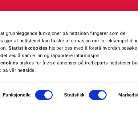
g tilpassede nyheter og tilbud på e-post og SMS
nettside, og opplysningene du har registrert på din
teret på “Min profil” eller ved å benytte
rsonopplysninger
her
. Se
salgsbetingelser
for
 at grunnleggende funksjoner på nettsiden fungerer som de
es
gjør at nettstedet kan huske informasjon om for eksempel din
sjon.
Statistikkcookies
hjelper oss med å forstå hvordan besøk
Meld meg på
et ved å samle inn og rapportere informasjon
cookies
brukes for å vise annonser på tredjeparts nettsteder ba
 på vår nettside.
Funksjonelle
Statistikk
Markedsf
ON
SUPPORT
iet.no
Kontakt oss
oss
Frakt og levering
takt
Betalingsmåter