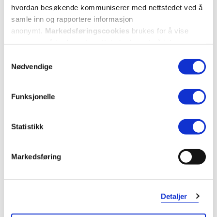
hvordan besøkende kommuniserer med nettstedet ved å
samle inn og rapportere informasjon
anonymt.
Markedsføringscookies
brukes for å vise
annonser på tredjeparts nettsteder basert på informasjon
om dine besøk på vår nettside.
Samtykkevalg
Nødvendige
Funksjonelle
Statistikk
Markedsføring
Detaljer