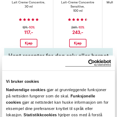
Lait Creme Concentre
,
Lait-Creme Concentre
Multi-
30 ml
Sensitive
,
100 ml
10%
10%
129,-
269,-
117,-
243,-
Kjøp
Kjøp
Hent resepter for deg selv eller barnet
ditt
Logg inn med BankID eller annen eID og få sikker
tilgang til alle dine resepter
Vi bruker cookies
Velg hvilke resepter du vil hente ut og hvordan du vil
ha dem levert
Nødvendige cookies
gjør at grunnleggende funksjoner
Få dine resepter levert raskt og trygt på avtalt måte
på nettsiden fungerer som de skal.
Funksjonelle
Kom i gang
cookies
gjør at nettstedet kan huske informasjon om for
eksempel dine preferanser knyttet til språk eller
Mer om reseptvarer
lokasjon.
Statistikkcookies
hjelper oss med å forstå