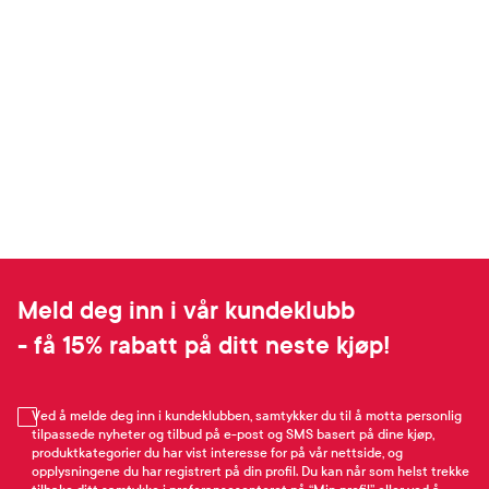
Meld deg inn i vår kundeklubb
- få 15% rabatt på ditt neste kjøp!
Ved å melde deg inn i kundeklubben, samtykker du til å motta personlig
tilpassede nyheter og tilbud på e-post og SMS basert på dine kjøp,
produktkategorier du har vist interesse for på vår nettside, og
opplysningene du har registrert på din profil. Du kan når som helst trekke