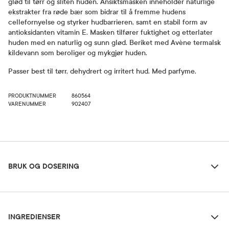
glød til tørr og sliten huden. Ansiktsmasken inneholder naturlige
ekstrakter fra røde bær som bidrar til å fremme hudens
cellefornyelse og styrker hudbarrieren, samt en stabil form av
antioksidanten vitamin E. Masken tilfører fuktighet og etterlater
huden med en naturlig og sunn glød. Beriket med Avène termalsk
kildevann som beroliger og mykgjør huden.
Passer best til tørr, dehydrert og irritert hud. Med parfyme.
PRODUKTNUMMER
860564
VARENUMMER
902407
Bruk og dosering
BRUK OG DOSERING
Ingredienser
Dosering og bruksområde
INGREDIENSER
Påføres i tykt lag på nyrenset hud. La virke i 10 minutter, vask
deretter av. Kan også brukes som en nattmaske. Brukes en gang i