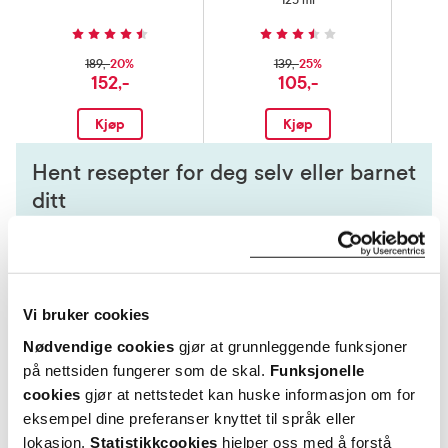
125 ml
20%
25%
189,-
139,-
152,-
105,-
Kjøp
Kjøp
Hent resepter for deg selv eller barnet
ditt
Logg inn med BankID eller annen eID og få sikker
tilgang til alle dine resepter
Velg hvilke resepter du vil hente ut og hvordan du vil
ha dem levert
Vi bruker cookies
Få dine resepter levert raskt og trygt på avtalt måte
Nødvendige cookies
gjør at grunnleggende funksjoner
Kom i gang
på nettsiden fungerer som de skal.
Funksjonelle
Mer om reseptvarer
cookies
gjør at nettstedet kan huske informasjon om for
eksempel dine preferanser knyttet til språk eller
lokasjon.
Statistikkcookies
hjelper oss med å forstå