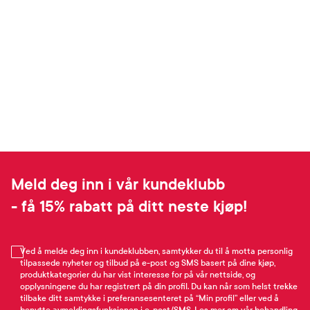
Meld deg inn i vår kundeklubb
- få 15% rabatt på ditt neste kjøp!
Ved å melde deg inn i kundeklubben, samtykker du til å motta personlig
tilpassede nyheter og tilbud på e-post og SMS basert på dine kjøp,
produktkategorier du har vist interesse for på vår nettside, og
opplysningene du har registrert på din profil. Du kan når som helst trekke
tilbake ditt samtykke i preferansesenteret på “Min profil” eller ved å