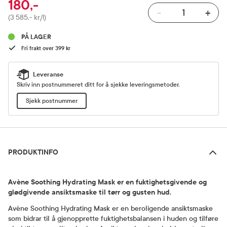
180,-
-
+
Pris
(3 585,- kr/l)
PÅ LAGER
Fri frakt over 399 kr
Leveranse
Skriv inn postnummeret ditt for å sjekke leveringsmetoder.
Sjekk postnummer
Produktinfo
PRODUKTINFO
Avène Soothing Hydrating Mask er en fuktighetsgivende og
glødgivende ansiktsmaske til tørr og gusten hud.
Avène Soothing Hydrating Mask er en beroligende ansiktsmaske
som bidrar til å gjenopprette fuktighetsbalansen i huden og tilføre