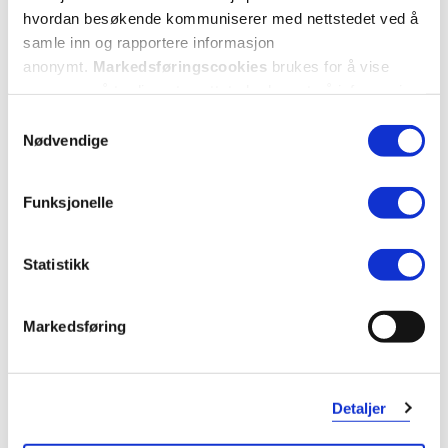
hvordan besøkende kommuniserer med nettstedet ved å
samle inn og rapportere informasjon
anonymt.
Markedsføringscookies
brukes for å vise
annonser på tredjeparts nettsteder basert på informasjon
om dine besøk på vår nettside.
Samtykkevalg
Nødvendige
Funksjonelle
Statistikk
KUNDEANMELDELSER
Markedsføring
2 anmeldelser
Detaljer