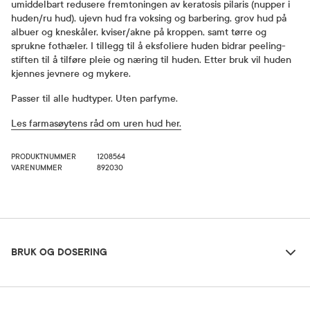
umiddelbart redusere fremtoningen av keratosis pilaris (nupper i
huden/ru hud), ujevn hud fra voksing og barbering, grov hud på
albuer og kneskåler, kviser/akne på kroppen, samt tørre og
sprukne fothæler. I tillegg til å eksfoliere huden bidrar peeling-
stiften til å tilføre pleie og næring til huden. Etter bruk vil huden
kjennes jevnere og mykere.
Passer til alle hudtyper. Uten parfyme.
Les farmasøytens råd om uren hud her.
PRODUKTNUMMER
1208564
VARENUMMER
892030
Bruk og dosering
BRUK OG DOSERING
Ingredienser
Dosering og bruksområde