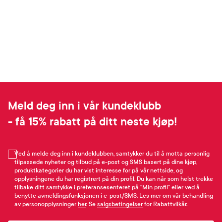
Meld deg inn i vår kundeklubb
- få 15% rabatt på ditt neste kjøp!
Ved å melde deg inn i kundeklubben, samtykker du til å motta personlig
tilpassede nyheter og tilbud på e-post og SMS basert på dine kjøp,
produktkategorier du har vist interesse for på vår nettside, og
opplysningene du har registrert på din profil. Du kan når som helst trekke
tilbake ditt samtykke i preferansesenteret på “Min profil” eller ved å
benytte avmeldingsfunksjonen i e-post/SMS. Les mer om vår behandling
av personopplysninger
her
. Se
salgsbetingelser
for Rabattvilkår.