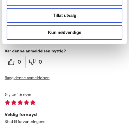
Monica
2 måneder siden
Tillat utvalg
👌
Kun nødvendige
👍
Var denne anmeldelsen nyttig?
0
0
flagg denne anmeldelsen
Birgitte
1 år siden
Veldig fornøyd
Stod til forventningene