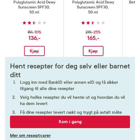
Polyglutamic Acid Dewy
Polyglutamic Acid Dewy
Beta 
Sunscreen SPF30
,
Sunscreen SPF30
,
50 ml
50 ml
10%
25%
151,-
219,-
136,-
165,-
Kjøp
Kjøp
Hent resepter for deg selv eller barnet
ditt
Logg inn med BankID eller annen eID og få sikker
tilgang til alle dine resepter
Velg hvilke resepter du vil hente ut og hvordan du vil
ha dem levert
Få dine resepter levert raskt og trygt på avtalt måte
Kom i gang
Mer om reseptvarer