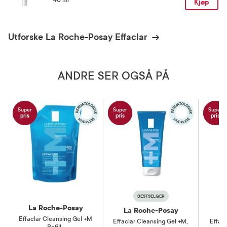
Kjøp
Utforske La Roche-Posay Effaclar
ANDRE SER OGSÅ PÅ
Super
Super
Super
pris
pris
pris
BESTSELGER
La Roche-Posay
La Roche-Posay
La
Effaclar Cleansing Gel +M
Effaclar Cleansing Gel +M
,
Effacl