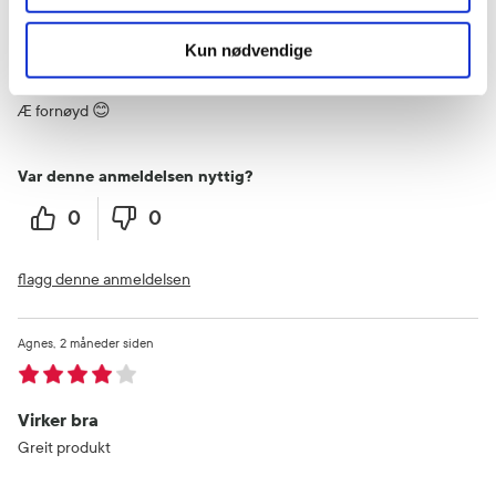
Sabah
1 måneder siden
Kun nødvendige
Veldig bra
Æ fornøyd 😊
Var denne anmeldelsen nyttig?
0
0
flagg denne anmeldelsen
Agnes
2 måneder siden
Virker bra
Greit produkt