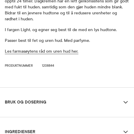
opptil 24 timer. Dagkremen har en lett gelkonsistens som gir godt
med fukt til huden, samtidig som den gjør huden mindre blank.
Bidrar til en jevnere hudtone og til å redusere urenheter og
rødhet i huden.
I fargen Light, og egner seg best til de med en lys hudtone.
Passer best til fet og uren hud. Med parfyme.
Les farmasøytens råd om uren hud her.
PRODUKTNUMMER
1208844
Bruk og dosering
BRUK OG DOSERING
Ingredienser
Dosering og bruksområde
INGREDIENSER
Påføres daglig i hele ansiktet etter rens. Unngå øyepartiet.