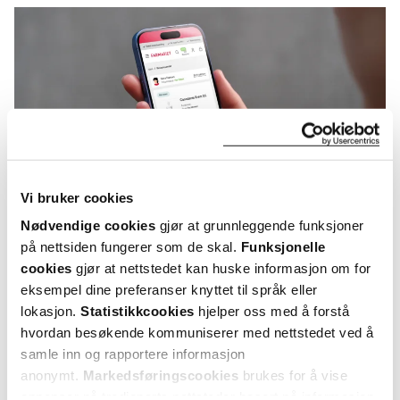
Vi bruker cookies
Nødvendige cookies
gjør at grunnleggende funksjoner
på nettsiden fungerer som de skal.
Funksjonelle
cookies
gjør at nettstedet kan huske informasjon om for
KUNDEANMELDELSER
eksempel dine preferanser knyttet til språk eller
lokasjon.
Statistikkcookies
hjelper oss med å forstå
hvordan besøkende kommuniserer med nettstedet ved å
samle inn og rapportere informasjon
anonymt.
Markedsføringscookies
brukes for å vise
4 anmeldelser
annonser på tredjeparts nettsteder basert på informasjon