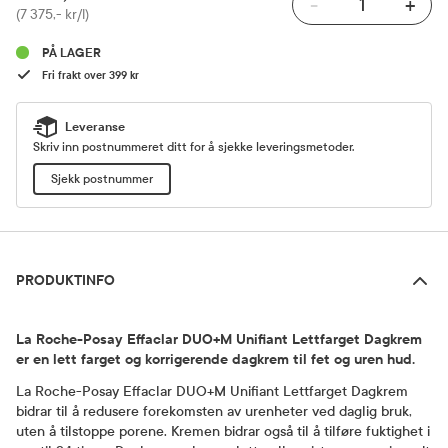
-
+
Pris
(7 375,- kr/l)
PÅ LAGER
Fri frakt over 399 kr
Leveranse
Skriv inn postnummeret ditt for å sjekke leveringsmetoder.
Sjekk postnummer
Produktinfo
PRODUKTINFO
La Roche-Posay Effaclar DUO+M Unifiant Lettfarget Dagkrem
er en lett farget og korrigerende dagkrem til fet og uren hud.
La Roche-Posay Effaclar DUO+M Unifiant Lettfarget Dagkrem
bidrar til å redusere forekomsten av urenheter ved daglig bruk,
uten å tilstoppe porene. Kremen bidrar også til å tilføre fuktighet i