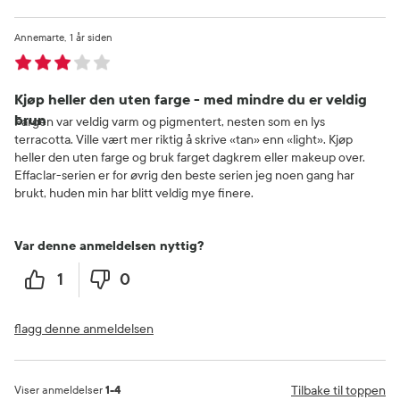
Annemarte
1 år siden
Kjøp heller den uten farge - med mindre du er veldig
brun
Fargen var veldig varm og pigmentert, nesten som en lys
terracotta. Ville vært mer riktig å skrive «tan» enn «light». Kjøp
heller den uten farge og bruk farget dagkrem eller makeup over.
Effaclar-serien er for øvrig den beste serien jeg noen gang har
brukt, huden min har blitt veldig mye finere.
Var denne anmeldelsen nyttig?
1
0
flagg denne anmeldelsen
Tilbake til toppen
Viser anmeldelser
1-4