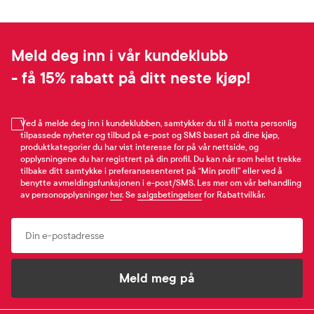
Meld deg inn i vår kundeklubb
- få 15% rabatt på ditt neste kjøp!
Ved å melde deg inn i kundeklubben, samtykker du til å motta personlig
tilpassede nyheter og tilbud på e-post og SMS basert på dine kjøp,
produktkategorier du har vist interesse for på vår nettside, og
opplysningene du har registrert på din profil. Du kan når som helst trekke
tilbake ditt samtykke i preferansesenteret på “Min profil” eller ved å
benytte avmeldingsfunksjonen i e-post/SMS. Les mer om vår behandling
av personopplysninger
her
. Se
salgsbetingelser
for Rabattvilkår.
Email
Meld meg på