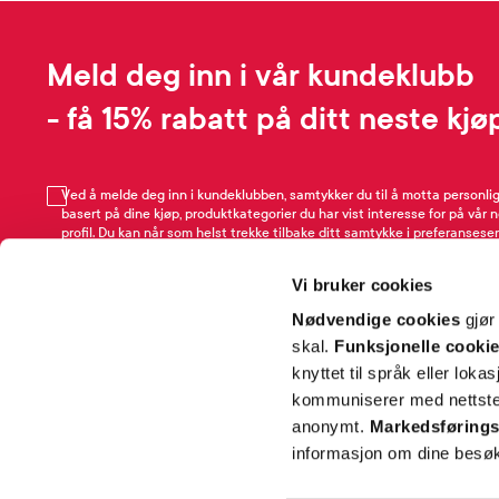
Meld deg inn i vår kundeklubb
- få 15% rabatt på ditt neste kjø
Ved å melde deg inn i kundeklubben, samtykker du til å motta personli
basert på dine kjøp, produktkategorier du har vist interesse for på vår 
profil. Du kan når som helst trekke tilbake ditt samtykke i preferansesen
avmeldingsfunksjonen i e-post/SMS. Les mer om vår behandling av pe
Rabattvilkår.
Vi bruker cookies
Email
Nødvendige cookies
gjør
skal.
Funksjonelle cooki
knyttet til språk eller loka
kommuniserer med nettsted
anonymt.
Markedsførings
informasjon om dine besøk