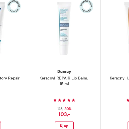
Ducray
ory Repair
Keracnyl REPAIR Lip Balm
,
Keracnyl 
15 ml
30%
146,-
103,-
Kjøp