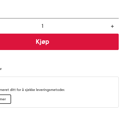
+
Kjøp
kr
eret ditt for å sjekke leveringsmetoder.
mmer