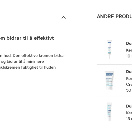
ANDRE PRODU
bidrar til å effektivt
Du
Ker
en hud. Den effektive kremen bidrar
10 
og bidrar til å minimere
siktskremen fuktighet til huden
Du
Ke
Cr
50
Du
Ke
15 