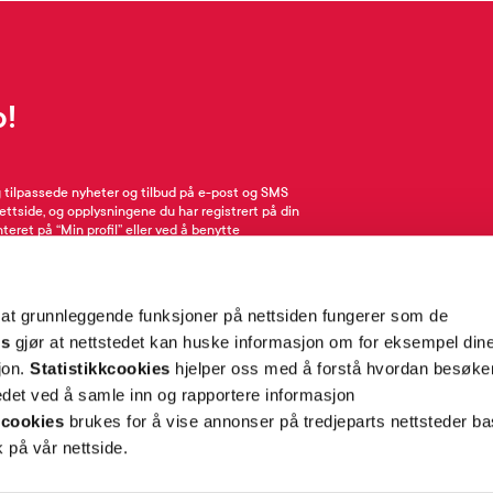
p!
g tilpassede nyheter og tilbud på e-post og SMS
nettside, og opplysningene du har registrert på din
teret på “Min profil” eller ved å benytte
rsonopplysninger
her
. Se
salgsbetingelser
for
 at grunnleggende funksjoner på nettsiden fungerer som de
Meld meg på
es
gjør at nettstedet kan huske informasjon om for eksempel din
sjon.
Statistikkcookies
hjelper oss med å forstå hvordan besøk
et ved å samle inn og rapportere informasjon
cookies
brukes for å vise annonser på tredjeparts nettsteder ba
 på vår nettside.