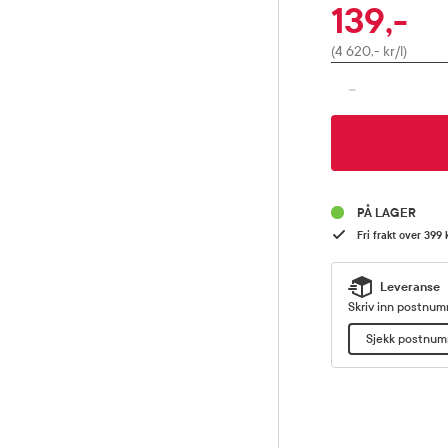
139,-
Pris
(4 620,- kr/l)
-
PÅ LAGER
Fri frakt over 399 
Leveranse
Skriv inn postnumm
Sjekk postnu