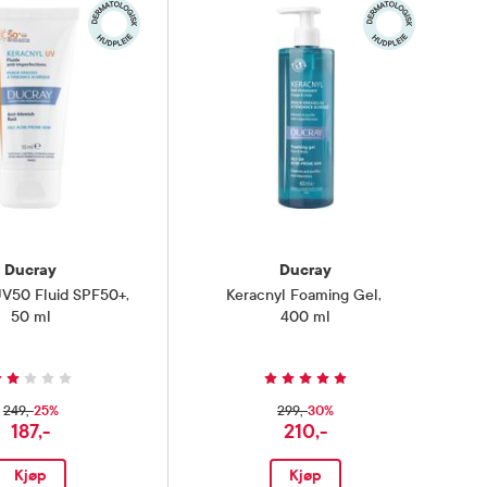
Ducray
Ducray
UV50 Fluid SPF50+
,
Keracnyl Foaming Gel
,
50 ml
400 ml
25%
30%
249,-
299,-
187,-
210,-
Kjøp
Kjøp