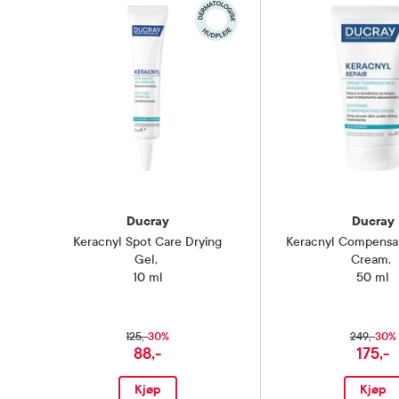
Ducray
Ducray
Keracnyl Spot Care Drying
Keracnyl Compensat
Gel
,
Cream
,
10 ml
50 ml
30%
30%
125,-
249,-
88,-
175,-
Kjøp
Kjøp