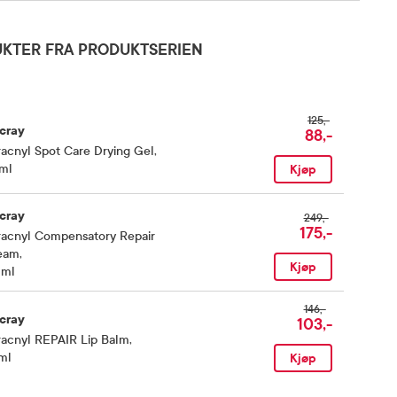
KTER FRA PRODUKTSERIEN
125,-
cray
88,-
acnyl Spot Care Drying Gel
,
ml
Kjøp
cray
249,-
175,-
racnyl Compensatory Repair
eam
,
Kjøp
 ml
146,-
cray
103,-
racnyl REPAIR Lip Balm
,
ml
Kjøp