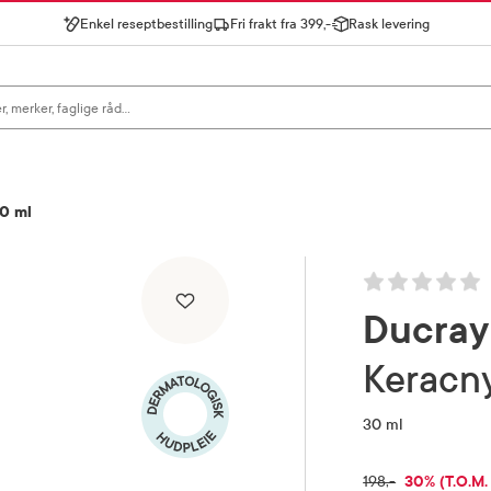
Enkel reseptbestilling
Fri frakt fra 399,-
Rask levering
gn for å se forslag, eller trykk søk.
0 ml
Ducray
Kerac
30 ml
RABATTPR
30% (T.O.M.
FULLPRIS
198,-