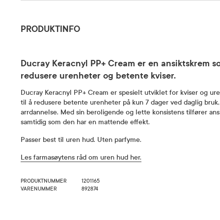
Produktinfo
PRODUKTINFO
Ducray Keracnyl PP+ Cream er en ansiktskrem som 
redusere urenheter og betente kviser.
Ducray Keracnyl PP+ Cream er spesielt utviklet for kviser og ur
til å redusere betente urenheter på kun 7 dager ved daglig bruk, 
arrdannelse. Med sin beroligende og lette konsistens tilfører an
samtidig som den har en mattende effekt.
Passer best til uren hud. Uten parfyme.
Les farmasøytens råd om uren hud her.
PRODUKTNUMMER
1201165
VARENUMMER
892874