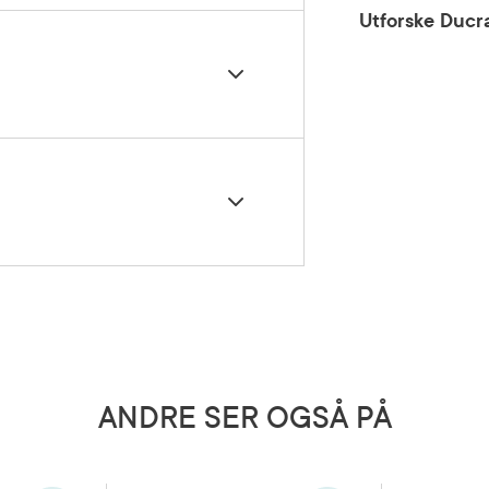
Utforske Ducr
2 ganger daglig på nyrenset hud.
ne mot mild til moderat akne, eller
erende pleie til medisinsk
 (ikke Isotretinoin).
inamide. Pentylene Glycol. Butylene Glycol.
ymethyl Methacrylate. Benzoic Acid.
oside. Dicaprylyl Carbonate. Disodium
Annuus Seed Oil). Myrtus Communis Leaf
 brukes sammen med Isotretinoin.
dium Cetearyl Sulfate. Sodium Hydroxide.
allus Extract. Xanthan Gum.
 brukes av gravide og ammende.
ANDRE SER OGSÅ PÅ
5 grader)