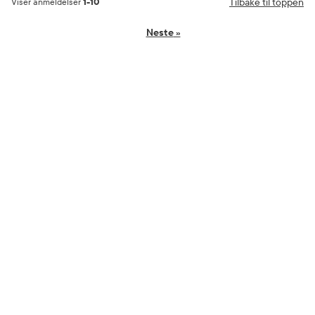
Tilbake til toppen
Viser anmeldelser
1-10
Neste
»