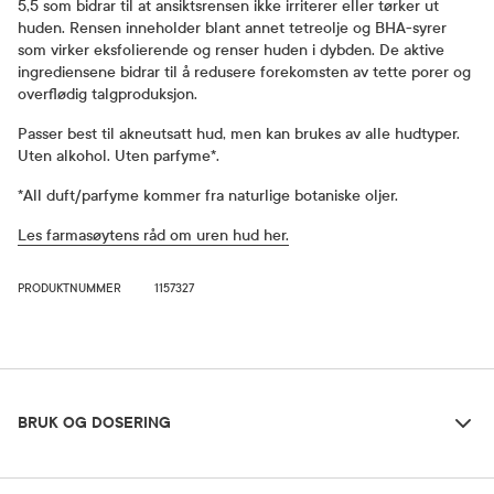
5,5 som bidrar til at ansiktsrensen ikke irriterer eller tørker ut
huden. Rensen inneholder blant annet tetreolje og BHA-syrer
som virker eksfolierende og renser huden i dybden. De aktive
ingrediensene bidrar til å redusere forekomsten av tette porer og
overflødig talgproduksjon.
Passer best til akneutsatt hud, men kan brukes av alle hudtyper.
Uten alkohol. Uten parfyme*.
*All duft/parfyme kommer fra naturlige botaniske oljer.
Les farmasøytens råd om uren hud her.
PRODUKTNUMMER
1157327
Bruk og dosering
BRUK OG DOSERING