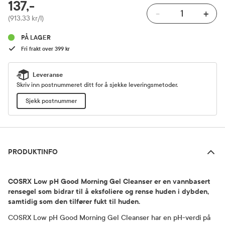
RABATTPROSENT
137,-
-
+
Pris
(913,33 kr/l)
PÅ LAGER
Fri frakt over 399 kr
Leveranse
Skriv inn postnummeret ditt for å sjekke leveringsmetoder.
Sjekk postnummer
Produktinfo
PRODUKTINFO
COSRX Low pH Good Morning Gel Cleanser er en vannbasert
rensegel som bidrar til å eksfoliere og rense huden i dybden,
samtidig som den tilfører fukt til huden.
COSRX Low pH Good Morning Gel Cleanser har en pH-verdi på