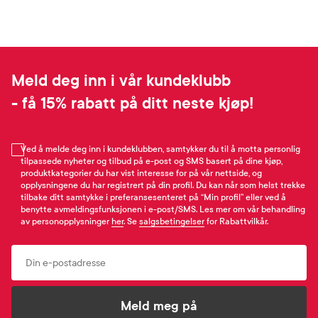
Meld deg inn i vår kundeklubb
- få 15% rabatt på ditt neste kjøp!
Ved å melde deg inn i kundeklubben, samtykker du til å motta personlig
tilpassede nyheter og tilbud på e-post og SMS basert på dine kjøp,
produktkategorier du har vist interesse for på vår nettside, og
opplysningene du har registrert på din profil. Du kan når som helst trekke
tilbake ditt samtykke i preferansesenteret på “Min profil” eller ved å
benytte avmeldingsfunksjonen i e-post/SMS. Les mer om vår behandling
av personopplysninger
her
. Se
salgsbetingelser
for Rabattvilkår.
Email
Meld meg på