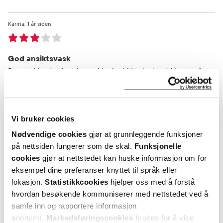
Karina
1 år siden
God ansiktsvask
Denne virker bra for min sensitive hud. Men korken lekker og sånt
er kjipt. Kan jo være tilfeldig.
Var denne anmeldelsen nyttig?
Vi bruker cookies
0
0
Nødvendige cookies
gjør at grunnleggende funksjoner
på nettsiden fungerer som de skal.
Funksjonelle
flagg denne anmeldelsen
cookies
gjør at nettstedet kan huske informasjon om for
eksempel dine preferanser knyttet til språk eller
lokasjon.
Statistikkcookies
hjelper oss med å forstå
Inger
1 år siden
hvordan besøkende kommuniserer med nettstedet ved å
samle inn og rapportere informasjon
anonymt.
Markedsføringscookies
brukes for å vise
Supergod