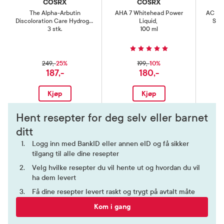
COSRX
COSRX
The Alpha-Arbutin
AHA 7 Whitehead Power
AC Col
Discoloration Care Hydrogel
Liquid
,
Soo
Mask
3 stk.
,
100 ml
25%
10%
249,-
199,-
187,-
180,-
Kjøp
Kjøp
Hent resepter for deg selv eller barnet
ditt
Logg inn med BankID eller annen eID og få sikker
tilgang til alle dine resepter
Velg hvilke resepter du vil hente ut og hvordan du vil
ha dem levert
Få dine resepter levert raskt og trygt på avtalt måte
Kom i gang