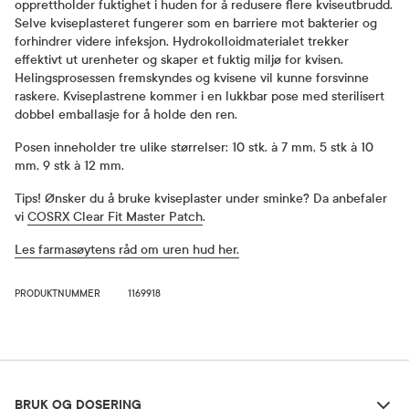
opprettholder fuktighet i huden for å redusere flere kviseutbrudd.
Selve kviseplasteret fungerer som en barriere mot bakterier og
forhindrer videre infeksjon. Hydrokolloidmaterialet trekker
effektivt ut urenheter og skaper et fuktig miljø for kvisen.
Helingsprosessen fremskyndes og kvisene vil kunne forsvinne
raskere. Kviseplastrene kommer i en lukkbar pose med sterilisert
dobbel emballasje for å holde den ren.
Posen inneholder tre ulike størrelser: 10 stk. à 7 mm, 5 stk à 10
mm, 9 stk à 12 mm.
Tips! Ønsker du å bruke kviseplaster under sminke? Da anbefaler
vi
COSRX Clear Fit Master Patch
.
Les farmasøytens råd om uren hud her.
PRODUKTNUMMER
1169918
Bruk og dosering
BRUK OG DOSERING