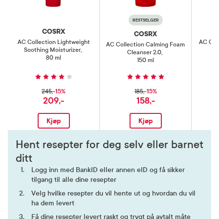
BESTSELGER
COSRX
COSRX
AC Collection Lightweight
AC Coll
AC Collection Calming Foam
Soothing Moisturizer
,
Cleanser 2.0
,
80 ml
150 ml
15%
15%
245,-
185,-
209,-
158,-
Kjøp
Kjøp
Hent resepter for deg selv eller barnet
ditt
Logg inn med BankID eller annen eID og få sikker
tilgang til alle dine resepter
Velg hvilke resepter du vil hente ut og hvordan du vil
ha dem levert
Få dine resepter levert raskt og trygt på avtalt måte