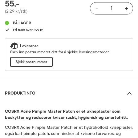
RABATTPROSENT
55,-
-
+
Pris
(2,29 kr/stk)
PÅ LAGER
Fri frakt over 399 kr
Leveranse
Skriv inn postnummeret ditt for å sjekke leveringsmetoder.
Sjekk postnummer
Produktinfo
PRODUKTINFO
COSRX Acne Pimple Master Patch er et akneplaster som
beskytter og reduserer kviser raskt, hygienisk og smertefritt.
COSRX Acne Pimple Master Patch er et hydrokolloid kviseplaster,
også kalt pimple patch, som hindrer at kvisene forverres, og