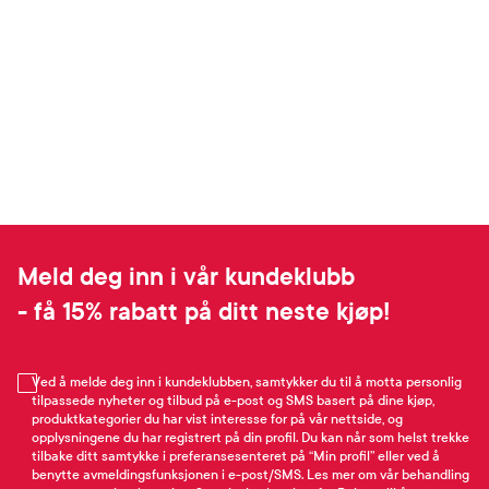
Meld deg inn i vår kundeklubb
- få 15% rabatt på ditt neste kjøp!
Ved å melde deg inn i kundeklubben, samtykker du til å motta personlig
tilpassede nyheter og tilbud på e-post og SMS basert på dine kjøp,
produktkategorier du har vist interesse for på vår nettside, og
opplysningene du har registrert på din profil. Du kan når som helst trekke
tilbake ditt samtykke i preferansesenteret på “Min profil” eller ved å
benytte avmeldingsfunksjonen i e-post/SMS. Les mer om vår behandling