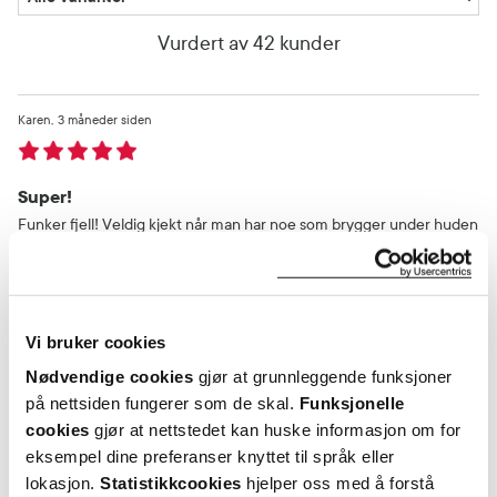
Vurdert av 42 kunder
Karen
3 måneder siden
Super!
Funker fjell! Veldig kjekt når man har noe som brygger under huden
og trenger å bare la det chille, og unngå arr i de tilfeller man ikke
klarer å la det chille.
Var denne anmeldelsen nyttig?
Vi bruker cookies
0
0
Nødvendige cookies
gjør at grunnleggende funksjoner
på nettsiden fungerer som de skal.
Funksjonelle
cookies
gjør at nettstedet kan huske informasjon om for
flagg denne anmeldelsen
eksempel dine preferanser knyttet til språk eller
lokasjon.
Statistikkcookies
hjelper oss med å forstå