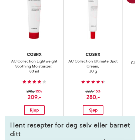
COSRX
COSRX
AC Collection Lightweight
AC Collection Ultimate Spot
Clea
Soothing Moisturizer
,
Cream
,
80 ml
30 g
15%
15%
245,-
329,-
209,-
280,-
Kjøp
Kjøp
Hent resepter for deg selv eller barnet
ditt