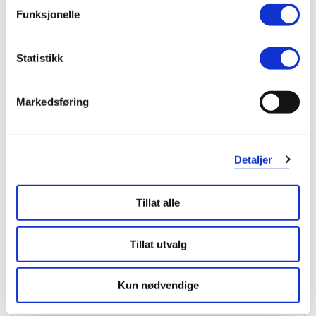
Funksjonelle
KUNDEANMELDELSER
Statistikk
Markedsføring
3 anmeldelser
Detaljer
5 stjerner
3
Tillat alle
4 stjerner
0
3 stjerner
0
Tillat utvalg
2 stjerner
0
Kun nødvendige
1 stjerne
0