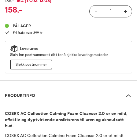
RABATTPROSENT
15% (T.O.M. 13.08)
FULLPRIS
185,-
158,-
-
+
Pris
PÅ LAGER
Fri frakt over 399 kr
Leveranse
Skriv inn postnummeret ditt for å sjekke leveringsmetoder.
Sjekk postnummer
Produktinfo
PRODUKTINFO
COSRX AC Collection Calming Foam Cleanser 2.0 er en mild,
effektiv og dyptvirkende ansiktsrens til uren og akneutsatt
hud.
COSRX AC Collection Calming Foam Cleanser 2.0 er et mildt