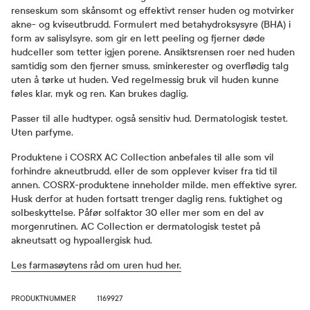
renseskum som skånsomt og effektivt renser huden og motvirker
akne- og kviseutbrudd. Formulert med betahydroksysyre (BHA) i
form av salisylsyre, som gir en lett peeling og fjerner døde
hudceller som tetter igjen porene. Ansiktsrensen roer ned huden
samtidig som den fjerner smuss, sminkerester og overflødig talg
uten å tørke ut huden. Ved regelmessig bruk vil huden kunne
føles klar, myk og ren. Kan brukes daglig.
Passer til alle hudtyper, også sensitiv hud. Dermatologisk testet.
Uten parfyme.
Produktene i COSRX AC Collection anbefales til alle som vil
forhindre akneutbrudd, eller de som opplever kviser fra tid til
annen. COSRX-produktene inneholder milde, men effektive syrer.
Husk derfor at huden fortsatt trenger daglig rens, fuktighet og
solbeskyttelse. Påfør solfaktor 30 eller mer som en del av
morgenrutinen. AC Collection er dermatologisk testet på
akneutsatt og hypoallergisk hud.
Les farmasøytens råd om uren hud her.
PRODUKTNUMMER
1169927