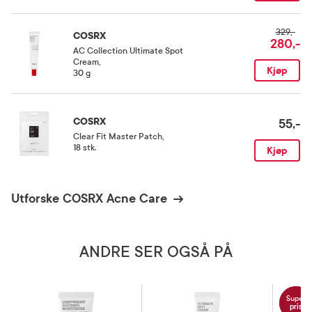
Skal ikke brukes av gravide og ammende.
329,-
COSRX
280,-
AC Collection Ultimate Spot
Oppbevaringsbetingelser
Cream
,
Kjøp
30 g
Rom (15-25 grader)
COSRX
55,-
Clear Fit Master Patch
,
18 stk.
Kjøp
Utforske COSRX Acne Care
ANDRE SER OGSÅ PÅ
Super
pris