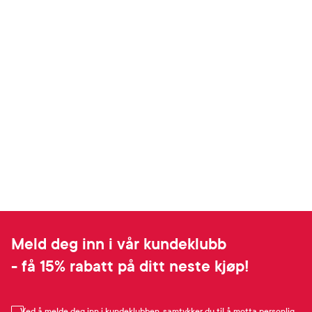
Meld deg inn i vår kundeklubb
- få 15% rabatt på ditt neste kjøp!
Ved å melde deg inn i kundeklubben, samtykker du til å motta personlig