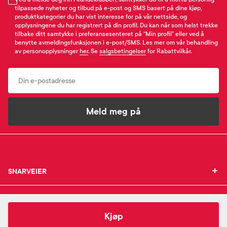
tilpassede nyheter og tilbud på e-post og SMS basert på dine kjøp,
produktkategorier du har vist interesse for på vår nettside, og
opplysningene du har registrert på din profil. Du kan når som helst trekke
tilbake ditt samtykke i preferansesenteret på “Min profil” eller ved å
benytte avmeldingsfunksjonen i e-post/SMS. Les mer om vår behandling
av personopplysninger
her
. Se
salgsbetingelser
for Rabattvilkår.
Email
Meld meg på
SNARVEIER
SNARVEIER
INFORMASJON
Min profil
INFORMASJON
Mine favoritter
158,-
COSRX
AC Collection Calming Foam Cleanser 2.0
Kjøp
Mine bestillinger
SUPPORT
Om Farmasiet.no
SUPPORT