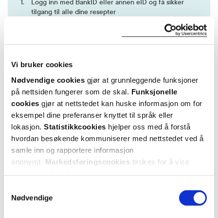
Logg inn med BankID eller annen eID og få sikker
tilgang til alle dine resepter
Velg hvilke resepter du vil hente ut og hvordan du vil
ha dem levert
Få dine resepter levert raskt og trygt på avtalt måte
Kom i gang
Vi bruker cookies
Nødvendige cookies
gjør at grunnleggende funksjoner
Mer om reseptvarer
på nettsiden fungerer som de skal.
Funksjonelle
cookies
gjør at nettstedet kan huske informasjon om for
eksempel dine preferanser knyttet til språk eller
lokasjon.
Statistikkcookies
hjelper oss med å forstå
hvordan besøkende kommuniserer med nettstedet ved å
samle inn og rapportere informasjon
anonymt.
Markedsføringscookies
brukes for å vise
annonser på tredjeparts nettsteder basert på informasjon
om dine besøk på vår nettside.
Samtykkevalg
Nødvendige