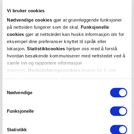
Vi bruker cookies
Nødvendige cookies
gjør at grunnleggende funksjoner
på nettsiden fungerer som de skal.
Funksjonelle
cookies
gjør at nettstedet kan huske informasjon om for
eksempel dine preferanser knyttet til språk eller
lokasjon.
Statistikkcookies
hjelper oss med å forstå
hvordan besøkende kommuniserer med nettstedet ved å
samle inn og rapportere informasjon
anonymt.
Markedsføringscookies
brukes for å vise
annonser på tredjeparts nettsteder basert på informasjon
om dine besøk på vår nettside.
Samtykkevalg
Nødvendige
Funksjonelle
Statistikk