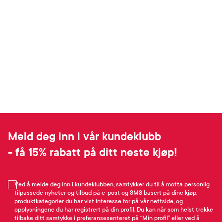
Meld deg inn i vår kundeklubb
- få 15% rabatt på ditt neste kjøp!
Ved å melde deg inn i kundeklubben, samtykker du til å motta personlig
tilpassede nyheter og tilbud på e-post og SMS basert på dine kjøp,
produktkategorier du har vist interesse for på vår nettside, og
opplysningene du har registrert på din profil. Du kan når som helst trekke
tilbake ditt samtykke i preferansesenteret på “Min profil” eller ved å