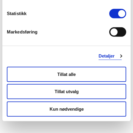
pakningsvedlegget for nærmere beskrivelse av advarsler og
forsiktighetsregler.
Statistikk
Gravide og ammende
Markedsføring
Snakk med lege eller apotek før du tar dette legemidlet dersom
du er gravid eller ammer, tror at du kan være gravid eller
planlegger å bli gravid. Dette legemiddelet kan brukes ved
amming.
Detaljer
Oppbevaringsbetingelser
Tillat alle
Rom (15-25 grader)
Tillat utvalg
Pakningsvedlegg
Les pakningsvedlegg
Kun nødvendige
Kategori
Legemiddel