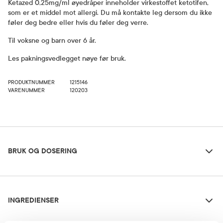
Ketazed 0,25mg/ml øyedråper inneholder virkestoffet ketotifen,
som er et middel mot allergi. Du må kontakte leg dersom du ikke
føler deg bedre eller hvis du føler deg verre.
Til voksne og barn over 6 år.
Les pakningsvedlegget nøye før bruk.
PRODUKTNUMMER
1215146
VARENUMMER
120203
Bruk og dosering
BRUK OG DOSERING
Ingredienser
Dosering og bruksområde
Til voksne og barn over 6 år:
INGREDIENSER
1 dråpe i hvert øye morgen og
kveld. Ved første gangs bruk, pump flasken gjentatte ganger
(omtrent 20 ganger) for å oppnå en jevn strøm av legemidlet.