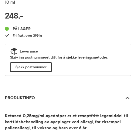
10 ml
RABATTPROSENT
248,-
Pris
PÅ LAGER
Fri frakt over 399 kr
Leveranse
Skriv inn postnummeret ditt for å sjekke leveringsmetoder.
Sjekk postnummer
Produktinfo
PRODUKTINFO
Ketazed 0,25mg/ml øyedråper er et reseptfritt legemiddel til
korttidsbehandling av øyeplager ved allergi, for eksempel
pollenallergi, til voksne og barn over 6 år.