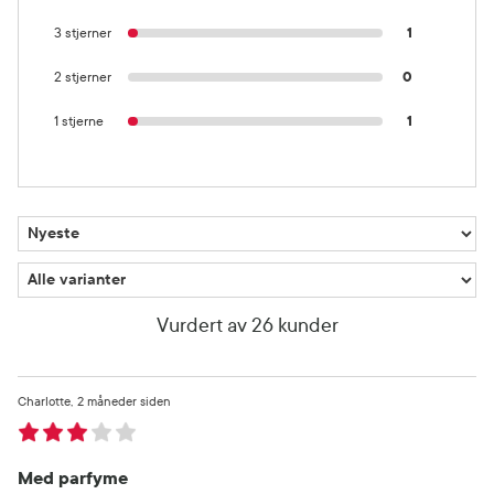
3 stjerner
1
2 stjerner
0
1 stjerne
1
Vurdert av 26 kunder
Charlotte
2 måneder siden
Med parfyme