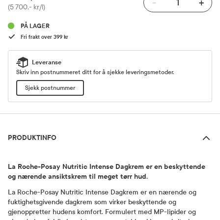
-
+
Pris
(5 700,- kr/l)
PÅ LAGER
Fri frakt over 399 kr
Leveranse
Skriv inn postnummeret ditt for å sjekke leveringsmetoder.
Sjekk postnummer
Produktinfo
PRODUKTINFO
La Roche-Posay Nutritic Intense Dagkrem er en beskyttende
og nærende ansiktskrem til meget tørr hud.
La Roche-Posay Nutritic Intense Dagkrem er en nærende og
fuktighetsgivende dagkrem som virker beskyttende og
gjenoppretter hudens komfort. Formulert med MP-lipider og