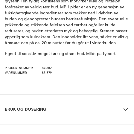
glyserin i en fyldig konsistens som motvirker kløe og irritasjon
forårsaket av veldig tørr hud. MP-lipider er en ny generasjon av
fuktighetsgivende ingredienser som trekker ned i dybden av
huden og gjenoppretter hudens barrierefunksjon. Den eventuelle
prikkende og stikkende følelsen ved tørrhet og/eller kulde
reduseres, og huden etterlates myk og behagelig. Kremen passer
ypperlig som kuldekrem. Den inneholder litt vann, så det er viktig
å smøre den på ca. 20 minutter før du går ut i vinterkulden.
Egnet til sensitiv, meget tørr og stram hud. Mildt parfymert.
PRODUKTNUMMER
871382
VARENUMMER
831879
Bruk og dosering
BRUK OG DOSERING
Ingredienser
Dosering og bruksområde