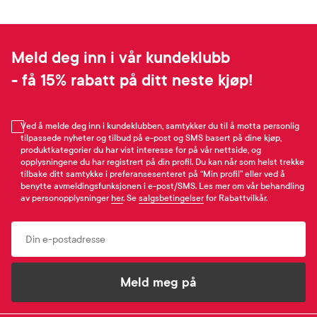
Meld deg inn i vår kundeklubb
- få 15% rabatt på ditt neste kjøp!
Ved å melde deg inn i kundeklubben, samtykker du til å motta personlig
tilpassede nyheter og tilbud på e-post og SMS basert på dine kjøp,
produktkategorier du har vist interesse for på vår nettside, og
opplysningene du har registrert på din profil. Du kan når som helst trekke
tilbake ditt samtykke i preferansesenteret på “Min profil” eller ved å
benytte avmeldingsfunksjonen i e-post/SMS. Les mer om vår behandling
av personopplysninger
her
. Se
salgsbetingelser
for Rabattvilkår.
Email
Meld meg på