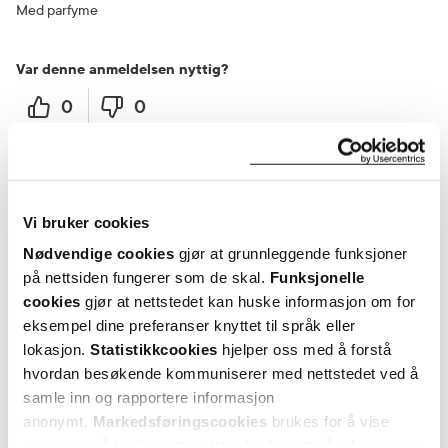
Med parfyme
Var denne anmeldelsen nyttig?
0
0
flagg denne anmeldelsen
Petter
2 måneder siden
Vi bruker cookies
Nødvendige cookies
gjør at grunnleggende funksjoner
på nettsiden fungerer som de skal.
Funksjonelle
God
cookies
gjør at nettstedet kan huske informasjon om for
Brukt i flere år
eksempel dine preferanser knyttet til språk eller
lokasjon.
Statistikkcookies
hjelper oss med å forstå
Var denne anmeldelsen nyttig?
hvordan besøkende kommuniserer med nettstedet ved å
samle inn og rapportere informasjon
0
0
anonymt.
Markedsføringscookies
brukes for å vise
annonser på tredjeparts nettsteder basert på informasjon