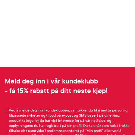
Meld deg inn i vår kundeklubb
- få 15% rabatt på ditt neste kjøp!
Ved å melde deg inn i kundeklubben, samtykker du til å motta personlig
tilpassede nyheter og tilbud på e-post og SMS basert på dine kjøp,
produktkategorier du har vist interesse for på vår nettside, og
opplysningene du har registrert på din profil. Du kan når som helst trekke
tilbake ditt samtykke i preferansesenteret på “Min profil” eller ved å