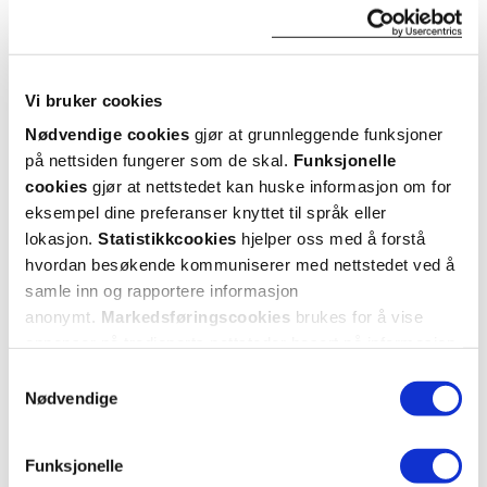
20 g
Kjøp
Gravide og ammende
Kan brukes av gravide og ammende.
Utforske Hydrokortison Evolan
Oppbevaringsbetingelser
Vi bruker cookies
Rom (15-25 grader)
Nødvendige cookies
gjør at grunnleggende funksjoner
på nettsiden fungerer som de skal.
Funksjonelle
ANDRE SER OGSÅ PÅ
cookies
gjør at nettstedet kan huske informasjon om for
Pakningsvedlegg
eksempel dine preferanser knyttet til språk eller
Les pakningsvedlegg
lokasjon.
Statistikkcookies
hjelper oss med å forstå
Fast
Fast
lavpris
lavpris
hvordan besøkende kommuniserer med nettstedet ved å
Kategori
samle inn og rapportere informasjon
Legemiddel
anonymt.
Markedsføringscookies
brukes for å vise
annonser på tredjeparts nettsteder basert på informasjon
om dine besøk på vår nettside.
Samtykkevalg
Nødvendige
Hydrokortison Evolan
Hydrokortison Evolan
Hydr
Funksjonelle
10 mg/g salve
,
10 mg/g salve
,