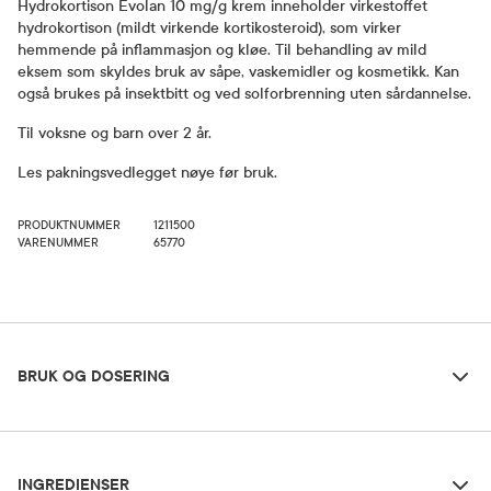
Hydrokortison Evolan 10 mg/g krem inneholder virkestoffet
hydrokortison (mildt virkende kortikosteroid), som virker
hemmende på inflammasjon og kløe. Til behandling av mild
eksem som skyldes bruk av såpe, vaskemidler og kosmetikk. Kan
også brukes på insektbitt og ved solforbrenning uten sårdannelse.
Til voksne og barn over 2 år.
Les pakningsvedlegget nøye før bruk.
PRODUKTNUMMER
1211500
VARENUMMER
65770
Bruk og dosering
BRUK OG DOSERING
Ingredienser
Dosering og bruksområde
INGREDIENSER
Til voksne og barn over 2 år. Smør et tynt lag på det angrepne