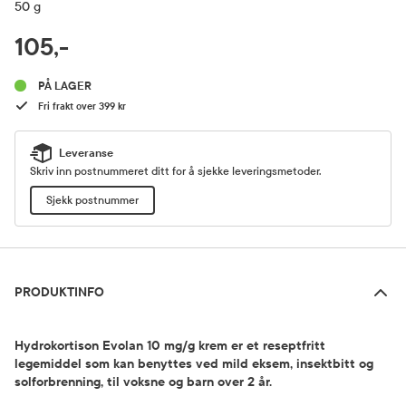
50 g
RABATTPROSENT
105,-
Pris
PÅ LAGER
Fri frakt over 399 kr
Leveranse
Skriv inn postnummeret ditt for å sjekke leveringsmetoder.
Sjekk postnummer
Produktinfo
PRODUKTINFO
Hydrokortison Evolan 10 mg/g krem er et reseptfritt
legemiddel som kan benyttes ved mild eksem, insektbitt og
solforbrenning, til voksne og barn over 2 år.