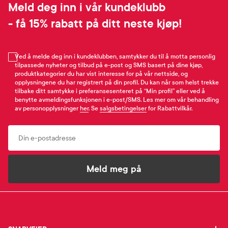
Meld deg inn i vår kundeklubb
- få 15% rabatt på ditt neste kjøp!
Ved å melde deg inn i kundeklubben, samtykker du til å motta personlig
tilpassede nyheter og tilbud på e-post og SMS basert på dine kjøp,
produktkategorier du har vist interesse for på vår nettside, og
opplysningene du har registrert på din profil. Du kan når som helst trekke
tilbake ditt samtykke i preferansesenteret på “Min profil” eller ved å
benytte avmeldingsfunksjonen i e-post/SMS. Les mer om vår behandling
av personopplysninger
her
. Se
salgsbetingelser
for Rabattvilkår.
Email
Meld meg på
SNARVEIER