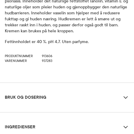
psoriasis. Inneholder det naturlige fettstoffet lanolin, vitamin E og
naturlige oljer som pleier huden og gjenoppbygger den naturlige
hudbarrieren. Inneholder vaselin som hjelper med å redusere
fukttap og gi huden næring. Hudkremen er lett å smøre ut og
trekker raskt inn i huden, og passer derfor også godt til barn.
Kremen kan brukes på hele kroppen.
Fettinnholdet er 40 %. pH 4,7. Uten parfyme.
PRODUKTNUMMER
913606
VARENUMMER
937283
Bruk og dosering
BRUK OG DOSERING
Ingredienser
Dosering og bruksområde
INGREDIENSER
Til daglig pleie av svært tørr hud.