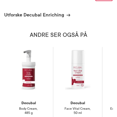
Utforske Decubal Enriching
ANDRE SER OGSÅ PÅ
Decubal
Decubal
Body Cream
,
Face Vital Cream
,
Enri
485 g
50 ml