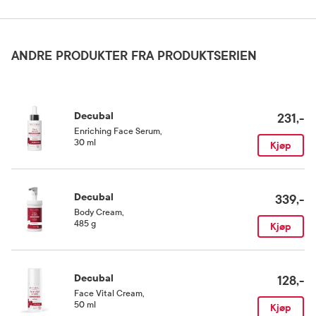
Oppbevaringsbetingelser
Aqua, Caprylic/Capric Triglyceride, Glycerin, Isopropyl Myristate, Lanolin,
Petrolatum, Polyglyceryl-3 Methylglucose Distearate, Glyceryl Stearate, Tocopheryl
Rom (15-25 grader)
Acetate, Cetearyl Alcohol, Tocopherol, Ceteareth-20, Sodium Cetearyl Sulfate,
ANDRE PRODUKTER FRA PRODUKTSERIEN
Dimethicone, Citric Acid, Phenoxyethanol, Sodium Benzoate
Decubal
231,-
Enriching Face Serum
,
30 ml
Kjøp
Decubal
339,-
Body Cream
,
485 g
Kjøp
Decubal
128,-
Face Vital Cream
,
50 ml
Kjøp