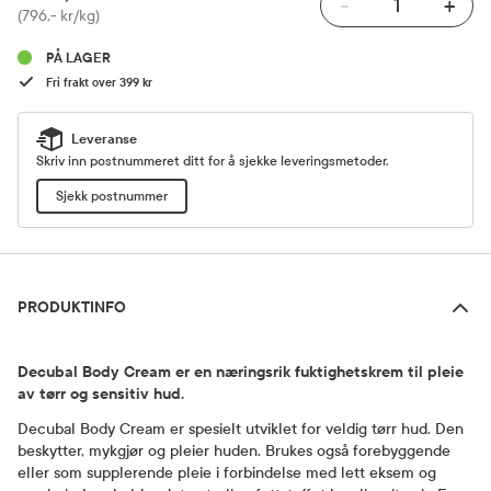
-
+
Pris
(796,- kr/kg)
PÅ LAGER
Fri frakt over 399 kr
Leveranse
Skriv inn postnummeret ditt for å sjekke leveringsmetoder.
Sjekk postnummer
Produktinfo
PRODUKTINFO
Decubal Body Cream er en næringsrik fuktighetskrem til pleie
av tørr og sensitiv hud.
Decubal Body Cream er spesielt utviklet for veldig tørr hud. Den
beskytter, mykgjør og pleier huden. Brukes også forebyggende
eller som supplerende pleie i forbindelse med lett eksem og