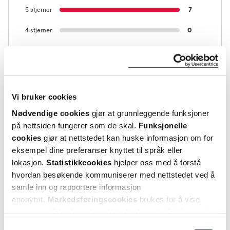
5 stjerner
7
4 stjerner
0
3 stjerner
0
2 stjerner
0
1 stjerne
0
Vi bruker cookies
Nødvendige cookies
gjør at grunnleggende funksjoner
på nettsiden fungerer som de skal.
Funksjonelle
cookies
gjør at nettstedet kan huske informasjon om for
eksempel dine preferanser knyttet til språk eller
lokasjon.
Statistikkcookies
hjelper oss med å forstå
hvordan besøkende kommuniserer med nettstedet ved å
Vurdert av 7 kunder
samle inn og rapportere informasjon
anonymt.
Markedsføringscookies
brukes for å vise
annonser på tredjeparts nettsteder basert på informasjon
Henning
2 måneder siden
om dine besøk på vår nettside.
Samtykkevalg