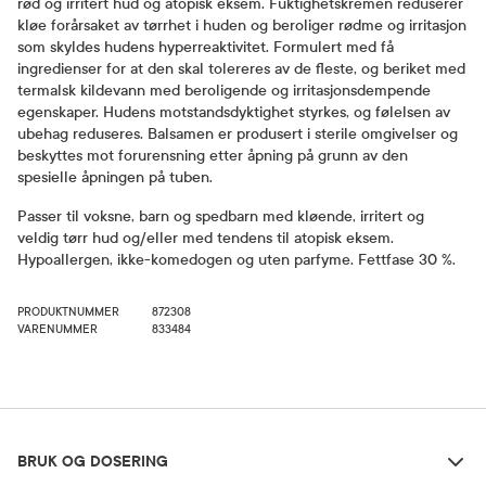
rød og irritert hud og atopisk eksem. Fuktighetskremen reduserer
kløe forårsaket av tørrhet i huden og beroliger rødme og irritasjon
som skyldes hudens hyperreaktivitet. Formulert med få
ingredienser for at den skal tolereres av de fleste, og beriket med
termalsk kildevann med beroligende og irritasjonsdempende
egenskaper. Hudens motstandsdyktighet styrkes, og følelsen av
ubehag reduseres. Balsamen er produsert i sterile omgivelser og
beskyttes mot forurensning etter åpning på grunn av den
spesielle åpningen på tuben.
Passer til voksne, barn og spedbarn med kløende, irritert og
veldig tørr hud og/eller med tendens til atopisk eksem.
Hypoallergen, ikke-komedogen og uten parfyme. Fettfase 30 %.
PRODUKTNUMMER
872308
VARENUMMER
833484
Bruk og dosering
BRUK OG DOSERING