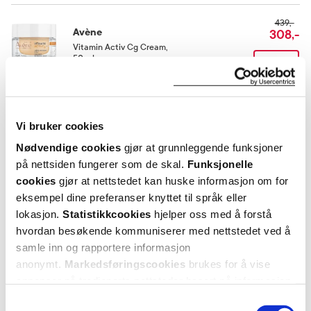
439,-
Avène
308,-
Vitamin Activ Cg Cream
,
50 ml
Kjøp
Utforske Avène
Vi bruker cookies
Nødvendige cookies
gjør at grunnleggende funksjoner
ANDRE SER OGSÅ PÅ
på nettsiden fungerer som de skal.
Funksjonelle
cookies
gjør at nettstedet kan huske informasjon om for
eksempel dine preferanser knyttet til språk eller
lokasjon.
Statistikkcookies
hjelper oss med å forstå
hvordan besøkende kommuniserer med nettstedet ved å
samle inn og rapportere informasjon
anonymt.
Markedsføringscookies
brukes for å vise
annonser på tredjeparts nettsteder basert på informasjon
om dine besøk på vår nettside.
Samtykkevalg