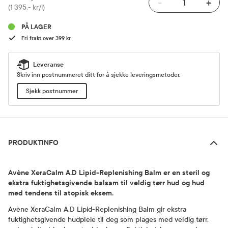
-
+
Pris
(1 395,- kr/l)
PÅ LAGER
Fri frakt over 399 kr
Leveranse
Skriv inn postnummeret ditt for å sjekke leveringsmetoder.
Sjekk postnummer
Produktinfo
PRODUKTINFO
Avène XeraCalm A.D Lipid-Replenishing Balm er en steril og
ekstra fuktighetsgivende balsam til veldig tørr hud og hud
med tendens til atopisk eksem.
Avène XeraCalm A.D Lipid-Replenishing Balm gir ekstra
fuktighetsgivende hudpleie til deg som plages med veldig tørr,