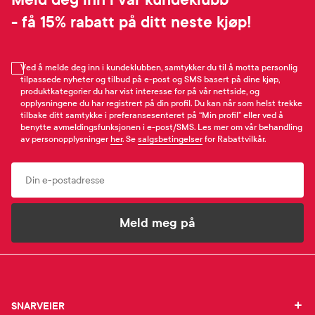
Meld deg inn i vår kundeklubb
- få 15% rabatt på ditt neste kjøp!
Ved å melde deg inn i kundeklubben, samtykker du til å motta personlig
tilpassede nyheter og tilbud på e-post og SMS basert på dine kjøp,
produktkategorier du har vist interesse for på vår nettside, og
opplysningene du har registrert på din profil. Du kan når som helst trekke
tilbake ditt samtykke i preferansesenteret på “Min profil” eller ved å
benytte avmeldingsfunksjonen i e-post/SMS. Les mer om vår behandling
av personopplysninger
her
. Se
salgsbetingelser
for Rabattvilkår.
Email
Meld meg på
SNARVEIER
SNARVEIER