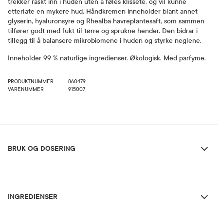
trekker raskt inn i huden uten å føles klissete, og vil kunne
etterlate en mykere hud. Håndkremen inneholder blant annet
glyserin, hyaluronsyre og Rhealba havreplantesaft, som sammen
tilfører godt med fukt til tørre og sprukne hender. Den bidrar i
tillegg til å balansere mikrobiomene i huden og styrke neglene.
Inneholder 99 % naturlige ingredienser. Økologisk. Med parfyme.
PRODUKTNUMMER
860479
VARENUMMER
915007
Bruk og dosering
BRUK OG DOSERING
Ingredienser
Dosering og bruksområde
INGREDIENSER
Påfør på hender og negler etter behov.