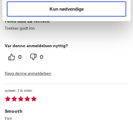
Anne
2 år siden
Kun nødvendige
Føles ikke så fettete
Trekker godt inn
Var denne anmeldelsen nyttig?
0
0
flagg denne anmeldelsen
zydeeh
2 år siden
Smooth
Fint