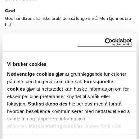
God
God håndkrem, har ikke brukt den så lenge ennå. Men kjennes bra
hittil
Var denne anmeldelsen nyttig?
0
0
Vi bruker cookies
flagg denne anmeldelsen
Nødvendige cookies
gjør at grunnleggende funksjoner
på nettsiden fungerer som de skal.
Funksjonelle
cookies
gjør at nettstedet kan huske informasjon om for
Amal
7 måneder siden
eksempel dine preferanser knyttet til språk eller
lokasjon.
Statistikkcookies
hjelper oss med å forstå
Elsker
hvordan besøkende kommuniserer med nettstedet ved å
samle inn og rapportere informasjon
Bra for sensitiv hud
anonymt.
Markedsføringscookies
brukes for å vise
annonser på tredjeparts nettsteder basert på informasjon
Var denne anmeldelsen nyttig?