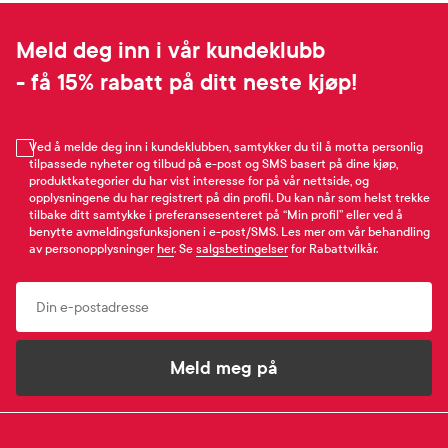
Meld deg inn i vår kundeklubb
- få 15% rabatt på ditt neste kjøp!
Ved å melde deg inn i kundeklubben, samtykker du til å motta personlig
tilpassede nyheter og tilbud på e-post og SMS basert på dine kjøp,
produktkategorier du har vist interesse for på vår nettside, og
opplysningene du har registrert på din profil. Du kan når som helst trekke
tilbake ditt samtykke i preferansesenteret på “Min profil” eller ved å
benytte avmeldingsfunksjonen i e-post/SMS. Les mer om vår behandling
av personopplysninger
her
. Se
salgsbetingelser
for Rabattvilkår.
Email
Meld meg på