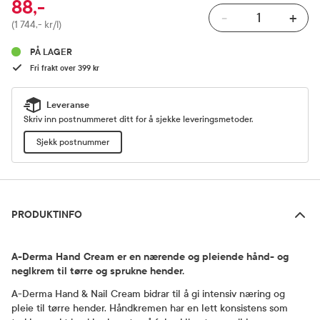
88,-
-
+
Pris
(1 744,- kr/l)
PÅ LAGER
Fri frakt over 399 kr
Leveranse
Skriv inn postnummeret ditt for å sjekke leveringsmetoder.
Sjekk postnummer
Produktinfo
PRODUKTINFO
A-Derma Hand Cream er en nærende og pleiende hånd- og
neglkrem til tørre og sprukne hender.
A-Derma Hand & Nail Cream bidrar til å gi intensiv næring og
pleie til tørre hender. Håndkremen har en lett konsistens som